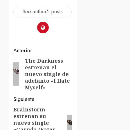
See author's posts
Navegación
Anterior
de
The Darkness
Entrada
estrenan el
anterior:
entradas
nuevo single de
adelanto «I Hate
Myself»
Siguiente
Brainstorm
Siguiente
estrenan su
entrada:
nuevo single
«Garuda (Eater