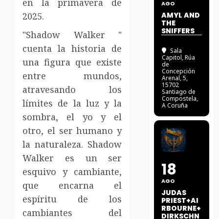
en la primavera de
AGO
2025.
AMYL AND
THE
SNIFFERS
"Shadow Walker "
cuenta la historia de
Sala
Capitol
, Rúa
una figura que existe
de
Concepción
entre mundos,
Arenal, 5,
15702
atravesando los
Santiago de
Compostela,
límites de la luz y la
A Coruña
sombra, el yo y el
otro, el ser humano y
la naturaleza. Shadow
Walker es un ser
18
esquivo y cambiante,
AGO
que encarna el
JUDAS
espíritu de los
PRIEST+AI
RBOURNE+
cambiantes del
DIRKSCHN