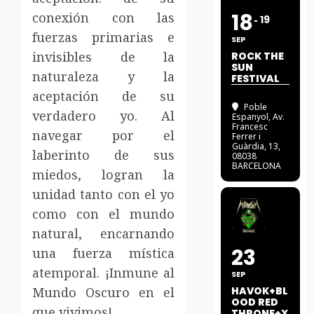
18
conexión con las
19
fuerzas primarias e
SEP
invisibles de la
ROCK THE
SUN
naturaleza y la
FESTIVAL
aceptación de su
Poble
verdadero yo. Al
Espanyol
, Av.
Francesc
navegar por el
Ferrer i
Guàrdia, 13,
laberinto de sus
08038
BARCELONA
miedos, logran la
unidad tanto con el yo
como con el mundo
natural, encarnando
23
una fuerza mística
atemporal. ¡Inmune al
SEP
Mundo Oscuro en el
HAVOK+BL
OOD RED
que vivimos!
THRONE+X