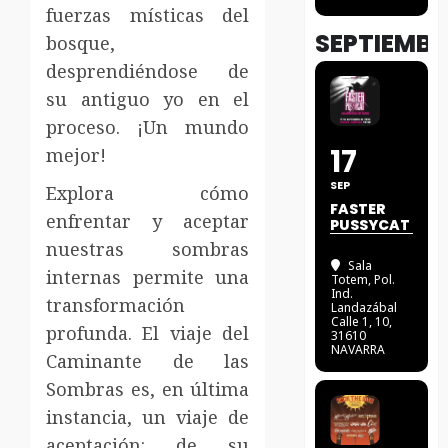
fuerzas místicas del
SEPTIEMBR
bosque,
desprendiéndose de
su antiguo yo en el
proceso. ¡Un mundo
17
mejor!
SEP
Explora cómo
FASTER
enfrentar y aceptar
PUSSYCAT
nuestras sombras
Sala
internas permite una
Totem
, Pol.
Ind.
transformación
Landazábal
Calle 1, 10,
profunda. El viaje del
31610
NAVARRA
Caminante de las
Sombras es, en última
instancia, un viaje de
aceptación: de su