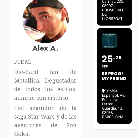
Carrilet, 235,
08907
L'HOSPITALET
DE
LLOBREGAT
Alex A.
25
26
PCDM.
SEP
Die-hard fan de
BE PROG!
MY FRIEND
Metallica. Degustador
de todos los estilos,
Poble
Espanyol
, Av.
aunque con criterio.
Francesc
Ferrer i
Fiel seguidor de la
Guàrdia, 13,
08038
saga Star Wars y de las
BARCELONA
aventuras de Son
Goku.