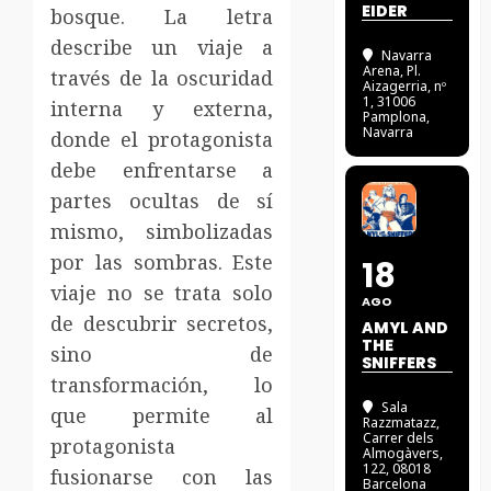
EIDER
bosque. La letra
describe un viaje a
Navarra
Arena
, Pl.
través de la oscuridad
Aizagerria, nº
1, 31006
interna y externa,
Pamplona,
Navarra
donde el protagonista
debe enfrentarse a
partes ocultas de sí
mismo, simbolizadas
por las sombras. Este
18
viaje no se trata solo
AGO
de descubrir secretos,
AMYL AND
THE
sino de
SNIFFERS
transformación, lo
Sala
que permite al
Razzmatazz
,
Carrer dels
protagonista
Almogàvers,
122, 08018
fusionarse con las
Barcelona