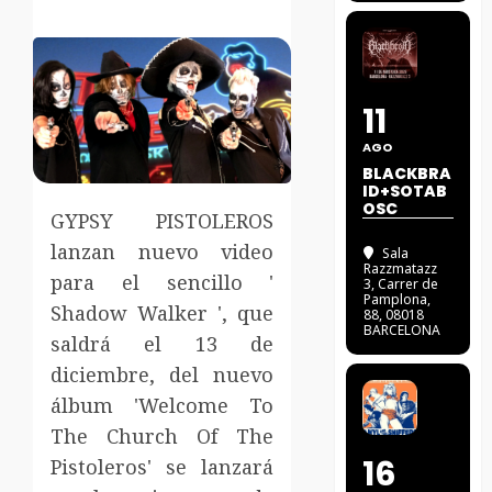
11
AGO
BLACKBRA
ID+SOTAB
OSC
GYPSY PISTOLEROS
lanzan nuevo video
Sala
Razzmatazz
para el sencillo '
3
, Carrer de
Pamplona,
Shadow Walker ', que
88, 08018
BARCELONA
saldrá el 13 de
diciembre, del nuevo
álbum 'Welcome To
The Church Of The
16
Pistoleros' se lanzará