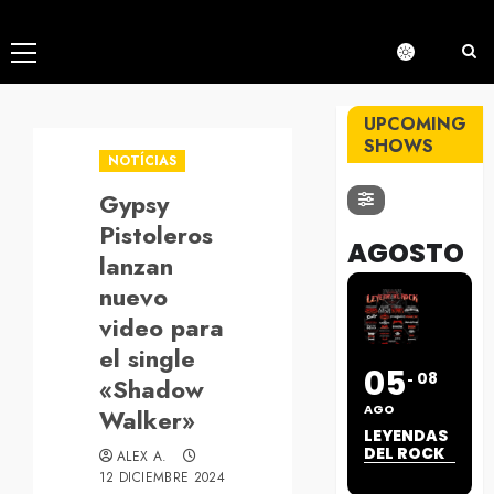
Menú
principal
UPCOMING
SHOWS
NOTÍCIAS
Gypsy
Pistoleros
AGOSTO
lanzan
nuevo
video para
el single
05
08
«Shadow
AGO
Walker»
LEYENDAS
DEL ROCK
ALEX A.
12 DICIEMBRE 2024