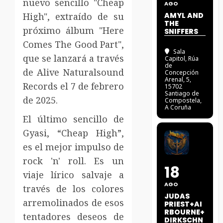
nuevo sencillo "Cheap
AGO
High", extraído de su
AMYL AND
THE
próximo álbum "Here
SNIFFERS
Comes The Good Part",
Sala
que se lanzará a través
Capitol
, Rúa
de
de Alive Naturalsound
Concepción
Arenal, 5,
Records el 7 de febrero
15702
Santiago de
de 2025.
Compostela,
A Coruña
El último sencillo de
Gyasi, “Cheap High”,
es el mejor impulso de
rock 'n' roll. Es un
18
viaje lírico salvaje a
AGO
través de los colores
JUDAS
arremolinados de esos
PRIEST+AI
RBOURNE+
tentadores deseos de
DIRKSCHN