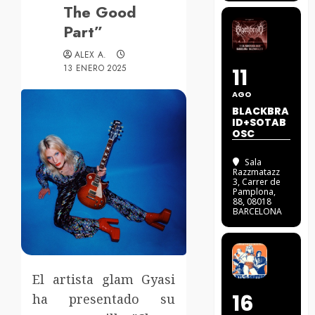
The Good
Part”
ALEX A.
13 ENERO 2025
11
AGO
BLACKBRA
ID+SOTAB
OSC
Sala
Razzmatazz
3
, Carrer de
Pamplona,
88, 08018
BARCELONA
El artista glam Gyasi
16
ha presentado su