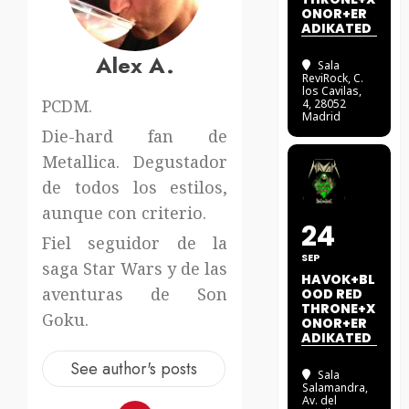
ONOR+ER
ADIKATED
Alex A.
Sala
ReviRock
, C.
los Cavilas,
PCDM.
4, 28052
Madrid
Die-hard fan de
Metallica. Degustador
de todos los estilos,
aunque con criterio.
24
Fiel seguidor de la
SEP
saga Star Wars y de las
HAVOK+BL
aventuras de Son
OOD RED
THRONE+X
Goku.
ONOR+ER
ADIKATED
See author's posts
Sala
Salamandra
,
Av. del