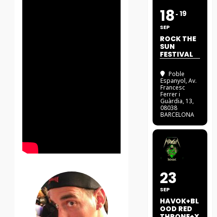
18
19
SEP
ROCK THE
SUN
FESTIVAL
Poble
Espanyol
, Av.
Francesc
Ferrer i
Guàrdia, 13,
08038
BARCELONA
23
SEP
HAVOK+BL
OOD RED
THRONE+X