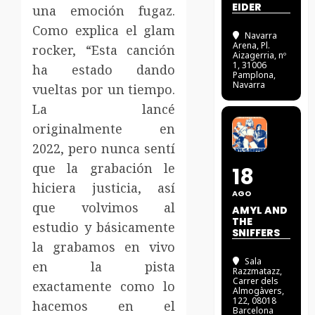
EIDER
una emoción fugaz.
Como explica el glam
Navarra
Arena
, Pl.
rocker, “Esta canción
Aizagerria, nº
1, 31006
ha estado dando
Pamplona,
Navarra
vueltas por un tiempo.
La lancé
originalmente en
2022, pero nunca sentí
que la grabación le
18
hiciera justicia, así
AGO
que volvimos al
AMYL AND
THE
estudio y básicamente
SNIFFERS
la grabamos en vivo
Sala
en la pista
Razzmatazz
,
Carrer dels
exactamente como lo
Almogàvers,
122, 08018
hacemos en el
Barcelona