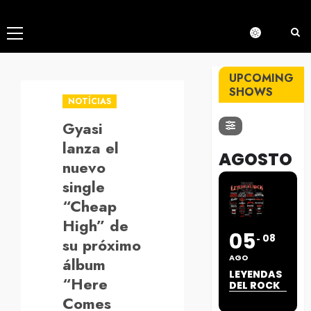
Menú
principal
UPCOMING
SHOWS
NOTÍCIAS
Gyasi
lanza el
AGOSTO
nuevo
single
“Cheap
High” de
05
08
su próximo
AGO
álbum
LEYENDAS
“Here
DEL ROCK
Comes