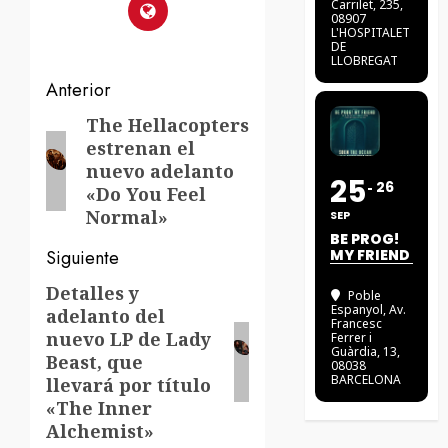
Carrilet, 235,
08907
L'HOSPITALET
DE
LLOBREGAT
Navegación
Anterior
de
The Hellacopters
Entrada
estrenan el
anterior:
entradas
nuevo adelanto
25
26
«Do You Feel
Normal»
SEP
BE PROG!
Siguiente
MY FRIEND
Detalles y
Siguiente
Poble
Espanyol
, Av.
adelanto del
entrada:
Francesc
nuevo LP de Lady
Ferrer i
Guàrdia, 13,
Beast, que
08038
BARCELONA
llevará por título
«The Inner
Alchemist»