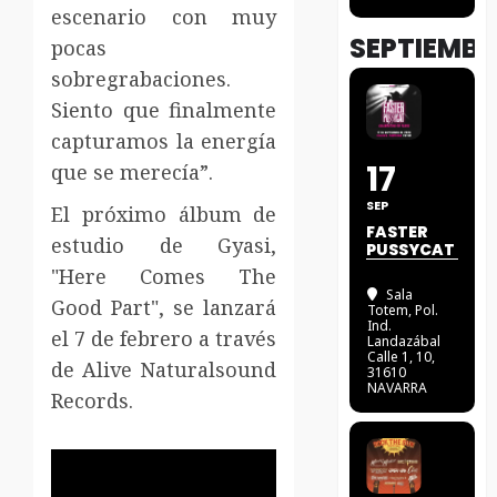
escenario con muy
SEPTIEMBR
pocas
sobregrabaciones.
Siento que finalmente
capturamos la energía
17
que se merecía”.
SEP
El próximo álbum de
FASTER
estudio de Gyasi,
PUSSYCAT
"Here Comes The
Sala
Good Part", se lanzará
Totem
, Pol.
Ind.
el 7 de febrero a través
Landazábal
Calle 1, 10,
de Alive Naturalsound
31610
NAVARRA
Records.