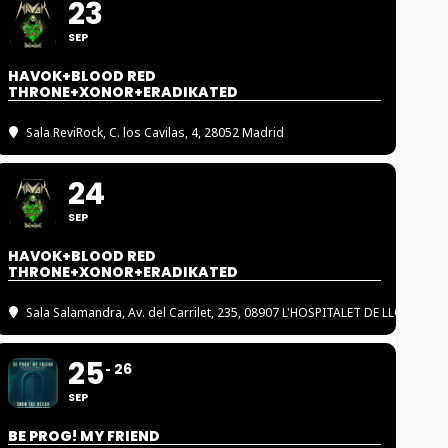
23
SEP
HAVOK+BLOOD RED
THRONE+XONOR+ERADIKATED
Sala ReviRock
, C. los Cavilas, 4, 28052 Madrid
24
SEP
HAVOK+BLOOD RED
THRONE+XONOR+ERADIKATED
Sala Salamandra
, Av. del Carrilet, 235, 08907 L'HOSPITALET DE LLOBREGA
25
26
SEP
BE PROG! MY FRIEND