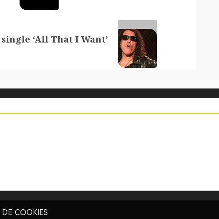
ngle ‘All That I Want’
A DE COOKIES