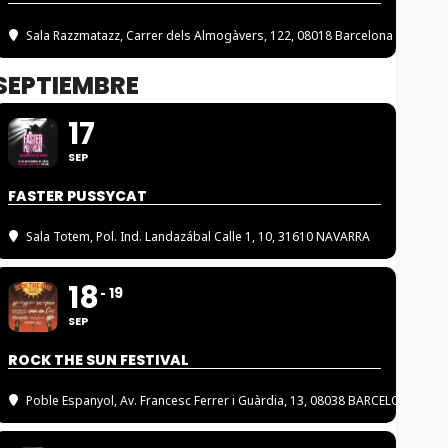
Sala Razzmatazz
, Carrer dels Almogàvers, 122, 08018 Barcelona
SEPTIEMBRE
17
SEP
FASTER PUSSYCAT
Sala Totem
, Pol. Ind. Landazábal Calle 1, 10, 31610 NAVARRA
18
19
SEP
ROCK THE SUN FESTIVAL
Poble Espanyol
, Av. Francesc Ferrer i Guàrdia, 13, 08038 BARCELONA