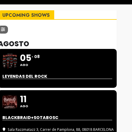
UPCOMING SHOWS
AGOSTO
05
08
AGO
LEYENDAS DEL ROCK
11
AGO
BLACKBRAID+SOTABOSC
Sala Razzmatazz 3
, Carrer de Pamplona, 88, 08018 BARCELONA