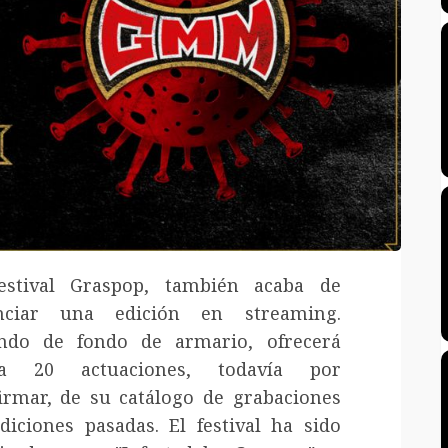
estival Graspop, también acaba de
nciar una edición en streaming.
ndo de fondo de armario, ofrecerá
ta 20 actuaciones, todavía por
irmar, de su catálogo de grabaciones
diciones pasadas. El festival ha sido