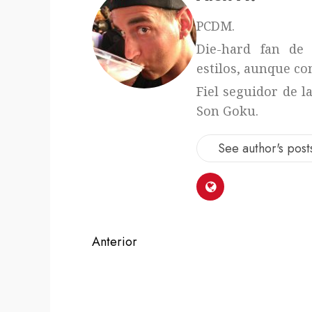
PCDM.
Die-hard fan de 
estilos, aunque con
Fiel seguidor de l
Son Goku.
See author's post
Navegación
Anterior
de
Entrada
anterior:
entradas