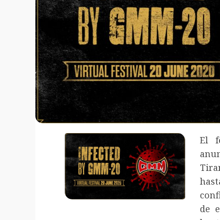
El f
anu
Tira
has
conf
de e