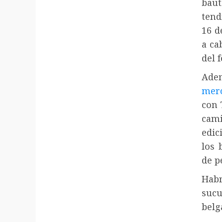
baut
tend
16 d
a ca
del 
Ade
mer
con 
cami
edic
los 
de p
Hab
sucu
belg