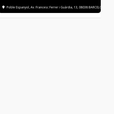
Poble Espanyol
, Av. Francesc Ferrer i Guàrdia, 13, 08038 BARCELONA