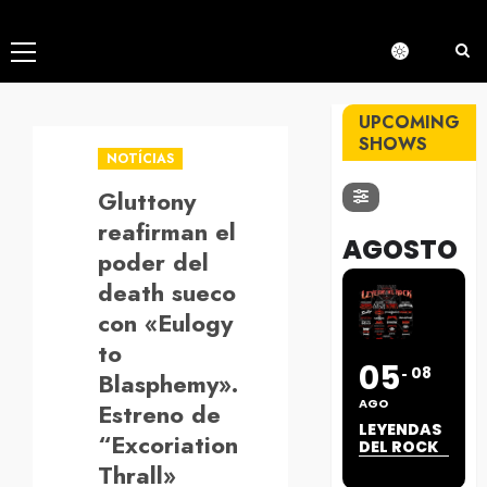
Menú
principal
UPCOMING
SHOWS
NOTÍCIAS
Gluttony
reafirman el
AGOSTO
poder del
death sueco
con «Eulogy
to
05
08
Blasphemy».
AGO
Estreno de
LEYENDAS
“Excoriation
DEL ROCK
Thrall»