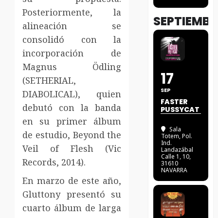
Posteriormente, la
SEPTIEMBR
alineación se
consolidó con la
incorporación de
Magnus Ödling
17
(SETHERIAL,
SEP
DIABOLICAL), quien
FASTER
debutó con la banda
PUSSYCAT
en su primer álbum
Sala
de estudio, Beyond the
Totem
, Pol.
Ind.
Veil of Flesh (Vic
Landazábal
Calle 1, 10,
Records, 2014).
31610
NAVARRA
En marzo de este año,
Gluttony presentó su
cuarto álbum de larga