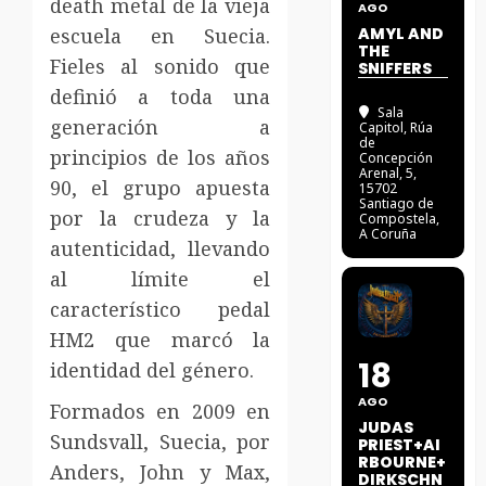
death metal de la vieja
AGO
escuela en Suecia.
AMYL AND
THE
Fieles al sonido que
SNIFFERS
definió a toda una
Sala
generación a
Capitol
, Rúa
de
principios de los años
Concepción
Arenal, 5,
90, el grupo apuesta
15702
Santiago de
por la crudeza y la
Compostela,
A Coruña
autenticidad, llevando
al límite el
característico pedal
HM2 que marcó la
18
identidad del género.
AGO
Formados en 2009 en
JUDAS
Sundsvall, Suecia, por
PRIEST+AI
RBOURNE+
Anders, John y Max,
DIRKSCHN