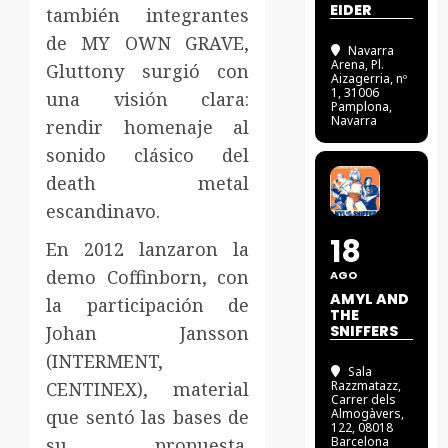
EIDER
también integrantes
de MY OWN GRAVE,
Navarra
Arena
, Pl.
Gluttony surgió con
Aizagerria, nº
1, 31006
una visión clara:
Pamplona,
Navarra
rendir homenaje al
sonido clásico del
death metal
escandinavo.
18
En 2012 lanzaron la
demo Coffinborn, con
AGO
AMYL AND
la participación de
THE
Johan Jansson
SNIFFERS
(INTERMENT,
Sala
CENTINEX), material
Razzmatazz
,
Carrer dels
que sentó las bases de
Almogàvers,
122, 08018
su propuesta.
Barcelona