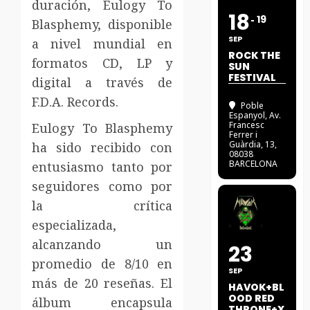
duración, Eulogy To
18
19
Blasphemy, disponible
SEP
a nivel mundial en
ROCK THE
formatos CD, LP y
SUN
FESTIVAL
digital a través de
F.D.A. Records.
Poble
Espanyol
, Av.
Francesc
Eulogy To Blasphemy
Ferrer i
Guàrdia, 13,
ha sido recibido con
08038
BARCELONA
entusiasmo tanto por
seguidores como por
la crítica
especializada,
alcanzando un
23
promedio de 8/10 en
SEP
más de 20 reseñas. El
HAVOK+BL
OOD RED
álbum encapsula
THRONE+X