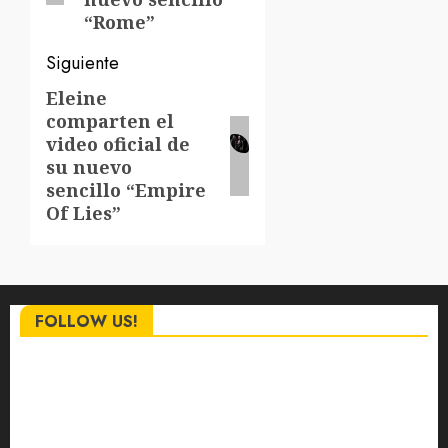
“Rome”
Siguiente
Eleine
Siguiente
comparten el
entrada:
video oficial de
su nuevo
sencillo “Empire
Of Lies”
FOLLOW US!