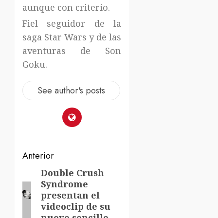
aunque con criterio.
Fiel seguidor de la
saga Star Wars y de las
aventuras de Son
Goku.
See author's posts
Navegación
Anterior
de
Double Crush
Entrada
Syndrome
anterior:
entradas
presentan el
videoclip de su
nuevo sencillo