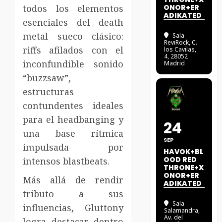
todos los elementos
ONOR+ER
ADIKATED
esenciales del death
metal sueco clásico:
Sala
ReviRock
, C.
riffs afilados con el
los Cavilas,
4, 28052
inconfundible sonido
Madrid
“buzzsaw”,
estructuras
contundentes ideales
para el headbanging y
24
una base rítmica
SEP
impulsada por
HAVOK+BL
OOD RED
intensos blastbeats.
THRONE+X
ONOR+ER
Más allá de rendir
ADIKATED
tributo a sus
Sala
influencias, Gluttony
Salamandra
,
Av. del
logra destacar dentro