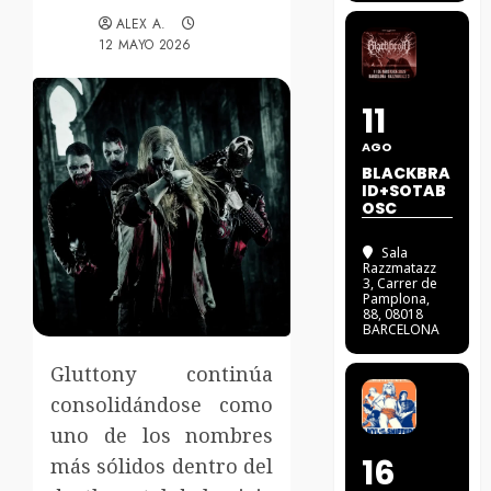
ALEX A.
12 MAYO 2026
11
AGO
BLACKBRA
ID+SOTAB
OSC
Sala
Razzmatazz
3
, Carrer de
Pamplona,
88, 08018
BARCELONA
Gluttony continúa
consolidándose como
uno de los nombres
16
más sólidos dentro del