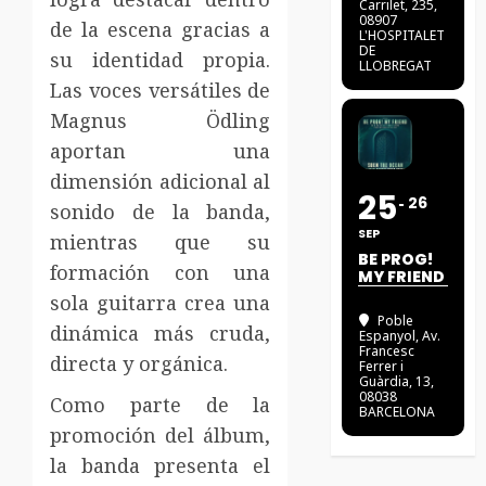
Carrilet, 235,
08907
de la escena gracias a
L'HOSPITALET
DE
su identidad propia.
LLOBREGAT
Las voces versátiles de
Magnus Ödling
aportan una
dimensión adicional al
25
26
sonido de la banda,
SEP
mientras que su
BE PROG!
formación con una
MY FRIEND
sola guitarra crea una
Poble
dinámica más cruda,
Espanyol
, Av.
Francesc
directa y orgánica.
Ferrer i
Guàrdia, 13,
08038
Como parte de la
BARCELONA
promoción del álbum,
la banda presenta el