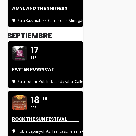
AMYL AND THE SNIFFERS
Sala Razzmatazz
, Carrer dels Almogàvers, 122, 08018 Barcelona
SEPTIEMBRE
17
SEP
FASTER PUSSYCAT
Sala Totem
, Pol. Ind. Landazábal Calle 1, 10, 31610 NAVARRA
18
19
SEP
ROCK THE SUN FESTIVAL
Poble Espanyol
, Av. Francesc Ferrer i Guàrdia, 13, 08038 BARCELON