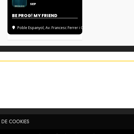
SEP
BE PROG! MY FRIEND
Poble Espanyol
, Av. Francesc Ferrer i Guàrdia, 13, 08038 BARCELON
A DE COOKIES