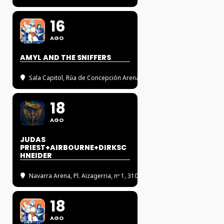
16
AGO
AMYL AND THE SNIFFERS
Sala Capitol
, Rúa de Concepción Arenal, 5, 15702 Santiago de Comp
18
AGO
JUDAS
PRIEST+AIRBOURNE+DIRKSC
HNEIDER
Navarra Arena
, Pl. Aizagerria, nº 1, 31006 Pamplona, Navarra
18
AGO