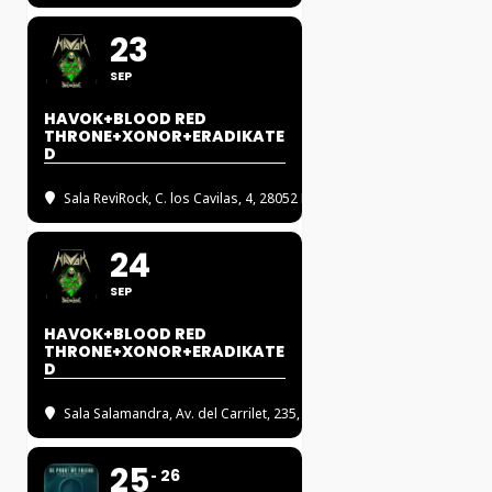
23
SEP
HAVOK+BLOOD RED
THRONE+XONOR+ERADIKATE
D
Sala ReviRock
, C. los Cavilas, 4, 28052 Madrid
24
SEP
HAVOK+BLOOD RED
THRONE+XONOR+ERADIKATE
D
Sala Salamandra
, Av. del Carrilet, 235, 08907 L'HOSPITALET DE LLO
25
26