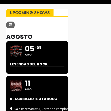
UPCOMING SHOWS
AGOSTO
05
08
AGO
LEYENDAS DEL ROCK
11
AGO
BLACKBRAID+SOTABOSC
Sala Razzmatazz 3
, Carrer de Pamplona, 88, 08018 BARCELONA