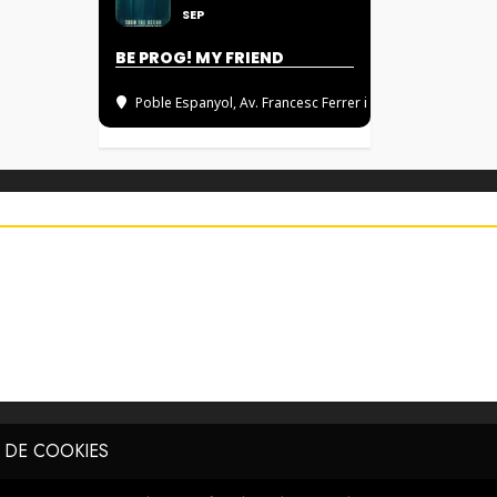
SEP
BE PROG! MY FRIEND
Poble Espanyol
, Av. Francesc Ferrer i Guàrdia, 13, 080
A DE COOKIES