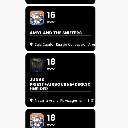
16
AGO
AMYL AND THE SNIFFERS
Sala Capitol
, Rúa de Concepción Arenal, 5, 15702 Santi
18
AGO
JUDAS
PRIEST+AIRBOURNE+DIRKSC
HNEIDER
Navarra Arena
, Pl. Aizagerria, nº 1, 31006 Pamplona, Nav
18
AGO