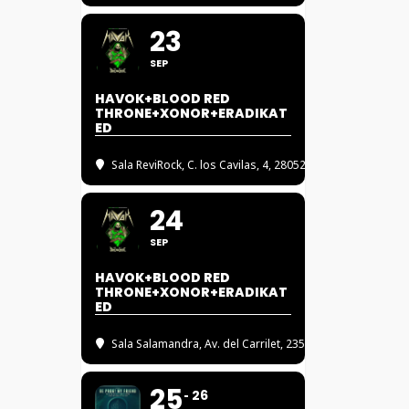
23
SEP
HAVOK+BLOOD RED
THRONE+XONOR+ERADIKAT
ED
Sala ReviRock
, C. los Cavilas, 4, 28052 Madrid
24
SEP
HAVOK+BLOOD RED
THRONE+XONOR+ERADIKAT
ED
Sala Salamandra
, Av. del Carrilet, 235, 08907 L'HOSPIT
25
26