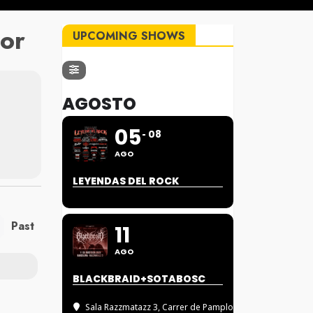
or
UPCOMING SHOWS
AGOSTO
05
08
AGO
LEYENDAS DEL ROCK
Past
11
AGO
BLACKBRAID+SOTABOSC
Sala Razzmatazz 3
, Carrer de Pamplona, 88, 08018 BAR