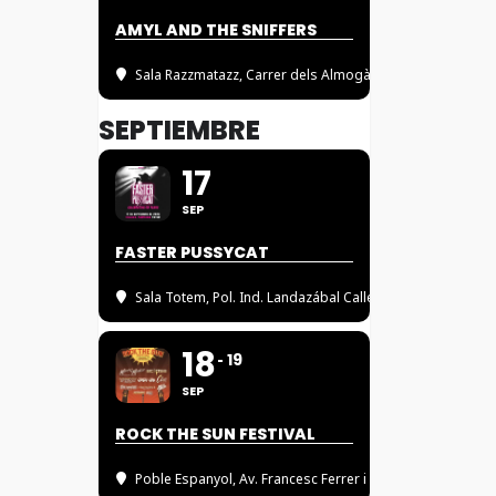
AMYL AND THE SNIFFERS
Sala Razzmatazz
, Carrer dels Almogàvers, 122, 08018 Ba
SEPTIEMBRE
17
SEP
FASTER PUSSYCAT
Sala Totem
, Pol. Ind. Landazábal Calle 1, 10, 31610 NAV
18
19
SEP
ROCK THE SUN FESTIVAL
Poble Espanyol
, Av. Francesc Ferrer i Guàrdia, 13, 080