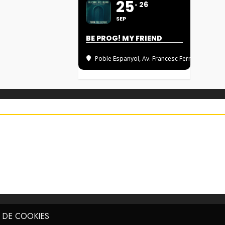
25
26
SEP
BE PROG! MY FRIEND
Poble Espanyol
, Av. Francesc Ferrer i Guàrd
A DE COOKIES