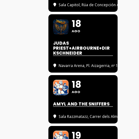
Sala Capitol
, Rúa de Concepción Arenal, 5, 
18
AGO
JUDAS
PRIEST+AIRBOURNE+DIR
KSCHNEIDER
Navarra Arena
, Pl. Aizagerria, nº 1, 31006 P
18
AGO
AMYL AND THE SNIFFERS
Sala Razzmatazz
, Carrer dels Almogàvers, 1
19