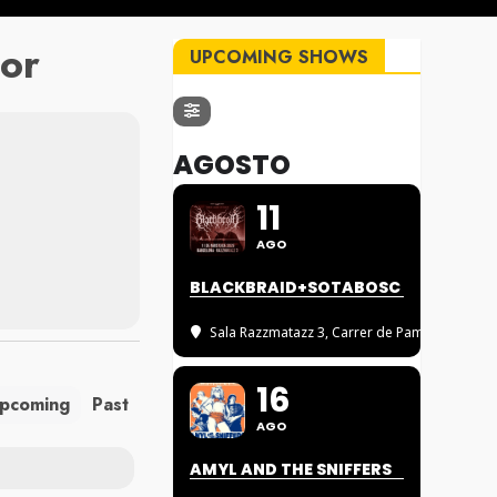
or
UPCOMING SHOWS
AGOSTO
11
AGO
BLACKBRAID+SOTABOSC
Sala Razzmatazz 3
, Carrer de Pamplona, 88
16
pcoming
Past
AGO
AMYL AND THE SNIFFERS