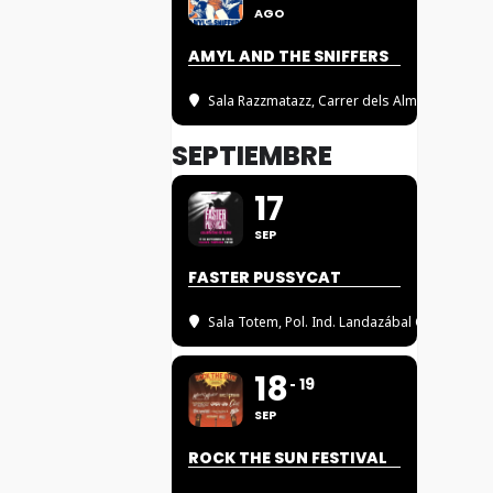
AGO
AMYL AND THE SNIFFERS
Sala Razzmatazz
, Carrer dels Almogàvers, 1
SEPTIEMBRE
17
SEP
FASTER PUSSYCAT
Sala Totem
, Pol. Ind. Landazábal Calle 1, 10
18
19
SEP
ROCK THE SUN FESTIVAL