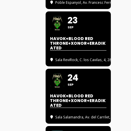
Poble Espanyol
, Av. Francesc Ferrer i Guàrd
23
SEP
HAVOK+BLOOD RED
THRONE+XONOR+ERADIK
ATED
Sala ReviRock
, C. los Cavilas, 4, 28052 Madrid
24
SEP
HAVOK+BLOOD RED
THRONE+XONOR+ERADIK
ATED
Sala Salamandra
, Av. del Carrilet, 235, 08