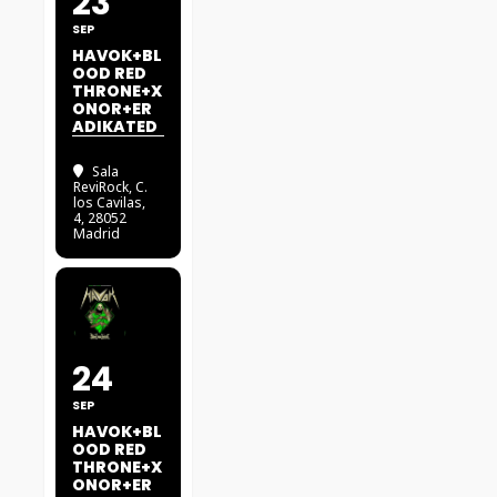
23
SEP
HAVOK+BL
OOD RED
THRONE+X
ONOR+ER
ADIKATED
Sala
ReviRock
, C.
los Cavilas,
4, 28052
Madrid
24
SEP
HAVOK+BL
OOD RED
THRONE+X
ONOR+ER