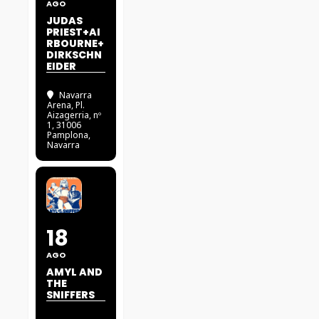
AGO
JUDAS
PRIEST+AI
RBOURNE+
DIRKSCHN
EIDER
Navarra
Arena
, Pl.
Aizagerria, nº
1, 31006
Pamplona,
Navarra
18
AGO
AMYL AND
THE
SNIFFERS