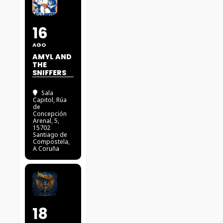
16
AGO
AMYL AND
THE
SNIFFERS
Sala
Capitol
, Rúa
de
Concepción
Arenal, 5,
15702
Santiago de
Compostela,
A Coruña
18