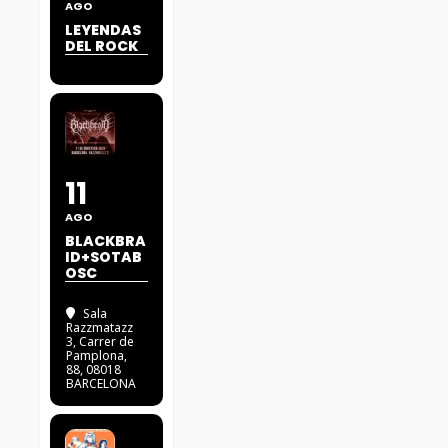
AGO
LEYENDAS
DEL ROCK
11
AGO
BLACKBRA
ID+SOTAB
OSC
Sala
Razzmatazz
3
, Carrer de
Pamplona,
88, 08018
BARCELONA