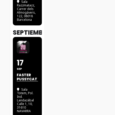
Sala
Razzmatazz
,
Carrer dels
Almogàvers,
122, 08018
Barcelona
SEPTIEMBRE
17
SEP
FASTER
PUSSYCAT
Sala
Totem
, Pol.
Ind.
Landazábal
Calle 1, 10,
31610
NAVARRA