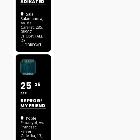
ADIKATED
Sala
Salamandra
,
Av. del
Carrilet, 235,
08907
L'HOSPITALET
DE
LLOBREGAT
25
26
SEP
BE PROG!
MY FRIEND
Poble
Espanyol
, Av.
Francesc
Ferrer i
Guàrdia, 13,