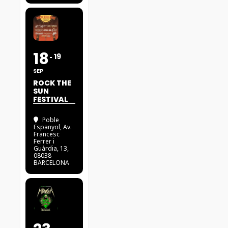
18
19
SEP
ROCK THE
SUN
FESTIVAL
Poble
Espanyol
, Av.
Francesc
Ferrer i
Guàrdia, 13,
08038
BARCELONA