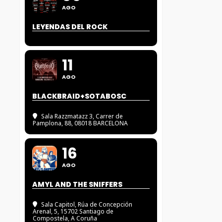
AGO
LEYENDAS DEL ROCK
11
AGO
BLACKBRAID+SOTABOSC
Sala Razzmatazz 3
, Carrer de
Pamplona, 88, 08018 BARCELONA
16
AGO
AMYL AND THE SNIFFERS
Sala Capitol
, Rúa de Concepción
Arenal, 5, 15702 Santiago de
Compostela, A Coruña