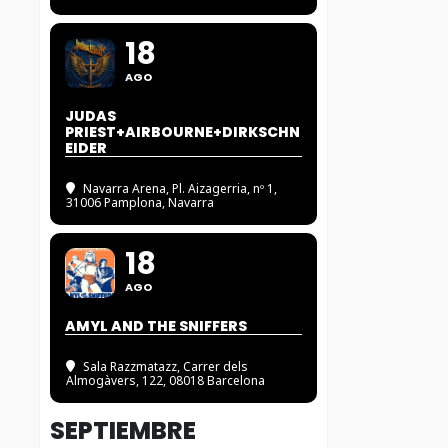
18
AGO
JUDAS
PRIEST+AIRBOURNE+DIRKSCHN
EIDER
Navarra Arena
, Pl. Aizagerria, nº 1,
31006 Pamplona, Navarra
18
AGO
AMYL AND THE SNIFFERS
Sala Razzmatazz
, Carrer dels
Almogàvers, 122, 08018 Barcelona
SEPTIEMBRE