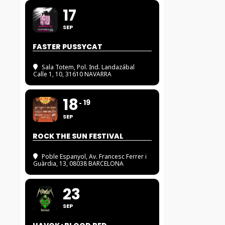
17
SEP
FASTER PUSSYCAT
Sala Totem
, Pol. Ind. Landazábal
Calle 1, 10, 31610 NAVARRA
18
19
SEP
ROCK THE SUN FESTIVAL
Poble Espanyol
, Av. Francesc Ferrer i
Guàrdia, 13, 08038 BARCELONA
23
SEP