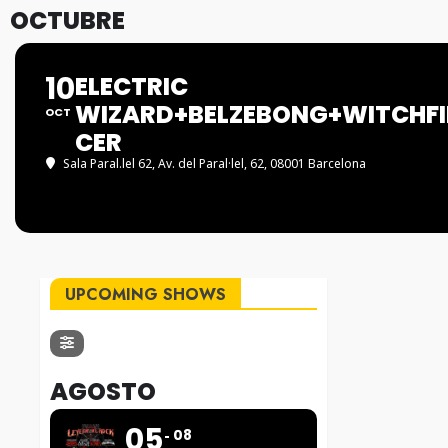
OCTUBRE
10
ELECTRIC
WIZARD+BELZEBONG+WITCHF
OCT
CER
Sala Paral.lel 62
, Av. del Paral·lel, 62, 08001 Barcelona
UPCOMING SHOWS
AGOSTO
05
08