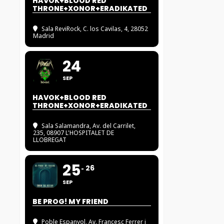
HAVOK+BLOOD RED
THRONE+XONOR+ERADIKATED
Sala ReviRock
, C. los Cavilas, 4, 28052
Madrid
24
SEP
HAVOK+BLOOD RED
THRONE+XONOR+ERADIKATED
Sala Salamandra
, Av. del Carrilet,
235, 08907 L'HOSPITALET DE
LLOBREGAT
25
26
SEP
BE PROG! MY FRIEND
Poble Espanyol
, Av. Francesc Ferrer i