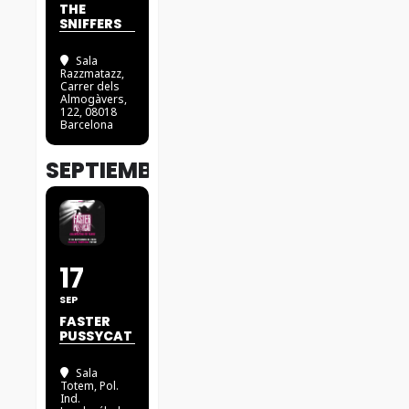
THE
SNIFFERS
Sala
Razzmatazz
,
Carrer dels
Almogàvers,
122, 08018
Barcelona
SEPTIEMBRE
17
SEP
FASTER
PUSSYCAT
Sala
Totem
, Pol.
Ind.