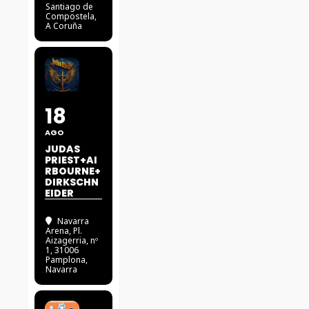
Santiago de
Compostela,
A Coruña
18
AGO
JUDAS
PRIEST+AI
RBOURNE+
DIRKSCHN
EIDER
Navarra
Arena
, Pl.
Aizagerria, nº
1, 31006
Pamplona,
Navarra