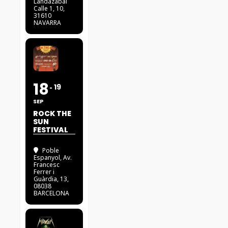
Landazábal
Calle 1, 10,
31610
NAVARRA
18
19
SEP
ROCK THE
SUN
FESTIVAL
Poble
Espanyol
, Av.
Francesc
Ferrer i
Guàrdia, 13,
08038
BARCELONA