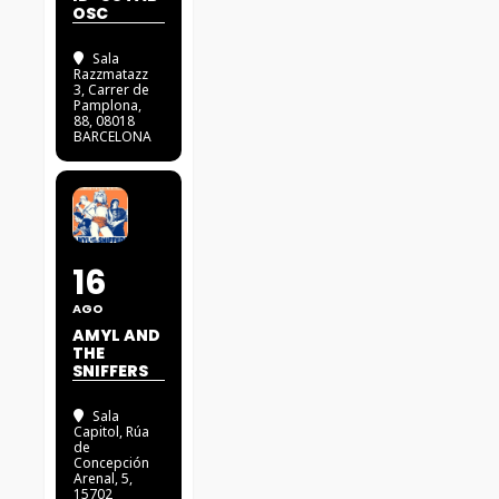
OSC
Sala
Razzmatazz
3
, Carrer de
Pamplona,
88, 08018
BARCELONA
16
AGO
AMYL AND
THE
SNIFFERS
Sala
Capitol
, Rúa
de
Concepción
Arenal, 5,
15702