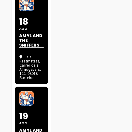
18
AGO
AMYL AND
THE
SNIFFERS
Sala
Razzmatazz
,
Carrer dels
Almogàvers,
122, 08018
Barcelona
19
AGO
AMYL AND