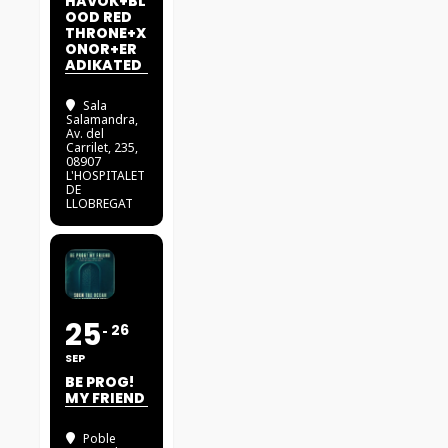
HAVOK+BL
OOD RED
THRONE+X
ONOR+ER
ADIKATED
Sala
Salamandra
,
Av. del
Carrilet, 235,
08907
L'HOSPITALET
DE
LLOBREGAT
25
26
SEP
BE PROG!
MY FRIEND
Poble