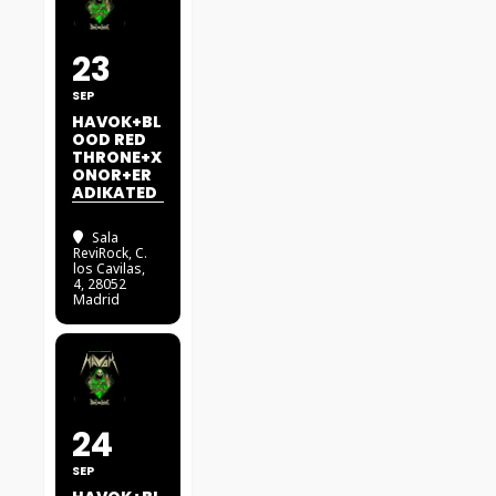
23
SEP
HAVOK+BL
OOD RED
THRONE+X
ONOR+ER
ADIKATED
Sala
ReviRock
, C.
los Cavilas,
4, 28052
Madrid
24
SEP