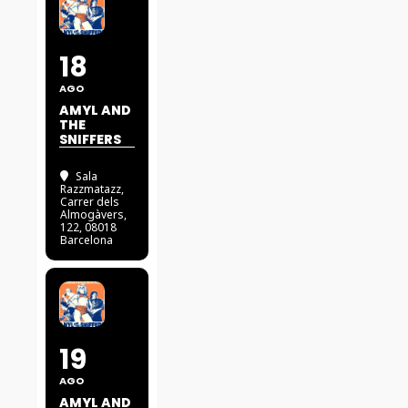
18
AGO
AMYL AND
THE
SNIFFERS
Sala
Razzmatazz
,
Carrer dels
Almogàvers,
122, 08018
Barcelona
19
AGO
AMYL AND