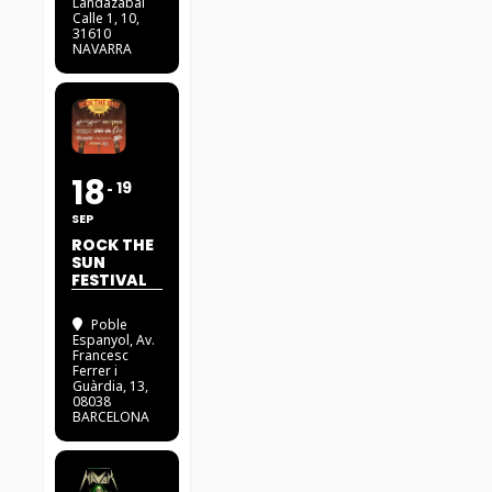
Landazábal
Calle 1, 10,
31610
NAVARRA
18
19
SEP
ROCK THE
SUN
FESTIVAL
Poble
Espanyol
, Av.
Francesc
Ferrer i
Guàrdia, 13,
08038
BARCELONA