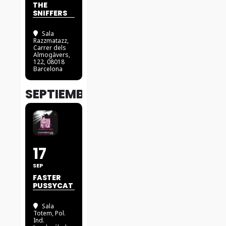
THE
SNIFFERS
Sala
Razzmatazz
,
Carrer dels
Almogàvers,
122, 08018
Barcelona
SEPTIEMBRE
17
SEP
FASTER
PUSSYCAT
Sala
Totem
, Pol.
Ind.