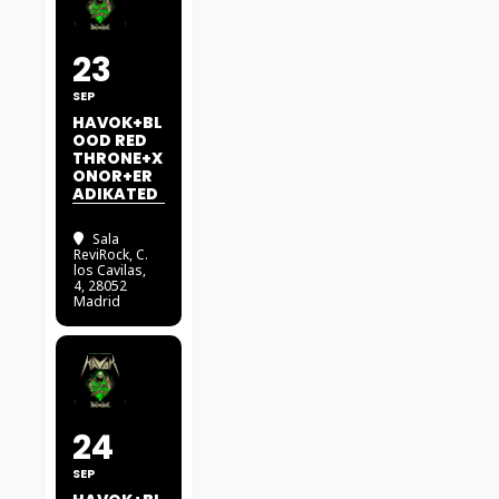
23
SEP
HAVOK+BL
OOD RED
THRONE+X
ONOR+ER
ADIKATED
Sala
ReviRock
, C.
los Cavilas,
4, 28052
Madrid
24
SEP