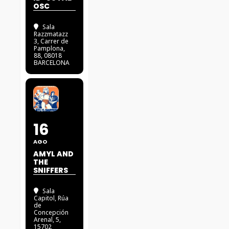
OSC
Sala
Razzmatazz
3
, Carrer de
Pamplona,
88, 08018
BARCELONA
16
AGO
AMYL AND
THE
SNIFFERS
Sala
Capitol
, Rúa
de
Concepción
Arenal, 5,
15702