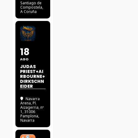
Santiago de
Compostela,
A Coruña
18
AGO
JUDAS
PRIEST+AI
RBOURNE+
DIRKSCHN
EIDER
Navarra
Arena
, Pl.
Aizagerria, nº
1, 31006
Pamplona,
Navarra