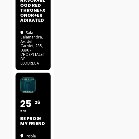
HAVOK+BL
OOD RED
THRONE+X
ONOR+ER
ADIKATED
Sala
Salamandra
,
Av. del
Carrilet, 235,
08907
L'HOSPITALET
DE
LLOBREGAT
25
26
SEP
BE PROG!
MY FRIEND
Poble