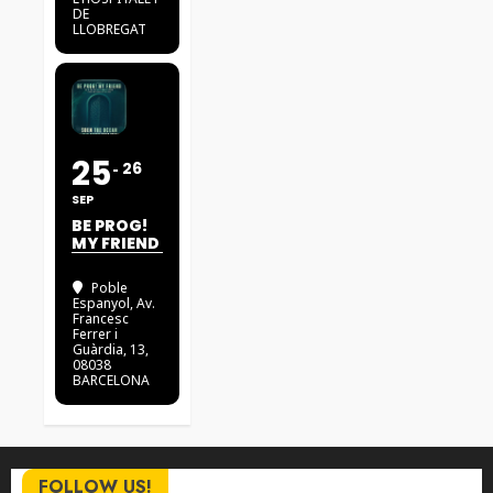
DE
LLOBREGAT
25
26
SEP
BE PROG!
MY FRIEND
Poble
Espanyol
, Av.
Francesc
Ferrer i
Guàrdia, 13,
08038
BARCELONA
FOLLOW US!