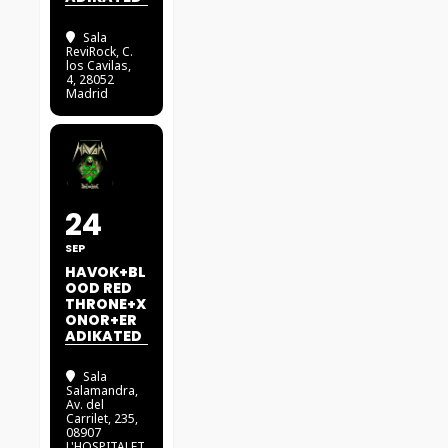
Sala
ReviRock
, C.
los Cavilas,
4, 28052
Madrid
24
SEP
HAVOK+BL
OOD RED
THRONE+X
ONOR+ER
ADIKATED
Sala
Salamandra
,
Av. del
Carrilet, 235,
08907
L'HOSPITALET