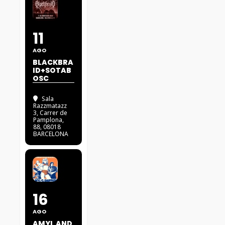
11
AGO
BLACKBRA
ID+SOTAB
OSC
Sala
Razzmatazz
3
, Carrer de
Pamplona,
88, 08018
BARCELONA
16
AGO
AMYL AND