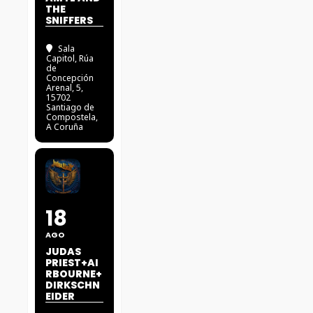
THE
SNIFFERS
Sala
Capitol
, Rúa
de
Concepción
Arenal, 5,
15702
Santiago de
Compostela,
A Coruña
18
AGO
JUDAS
PRIEST+AI
RBOURNE+
DIRKSCHN
EIDER