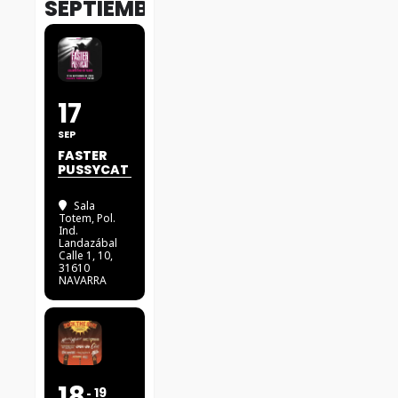
SEPTIEMBRE
17
SEP
FASTER
PUSSYCAT
Sala
Totem
, Pol.
Ind.
Landazábal
Calle 1, 10,
31610
NAVARRA
18
19