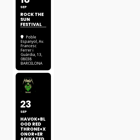
SEP
ROCK THE
SUN
FESTIVAL
Poble
Espanyol
, Av.
Francesc
Ferrer i
Guàrdia, 13,
08038
BARCELONA
23
SEP
HAVOK+BL
OOD RED
THRONE+X
ONOR+ER
ADIKATED