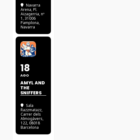
Navarra
Arena
, Pl.
Aizagerria, nº
1, 31006
Pamplona,
Navarra
18
AGO
AMYL AND
THE
SNIFFERS
Sala
Razzmatazz
,
Carrer dels
Almogàvers,
122, 08018
Barcelona