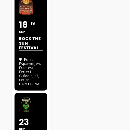
18
19
SEP
ROCK THE
SUN
FESTIVAL
Poble
Espanyol
, Av.
Francesc
Ferrer i
Guàrdia, 13,
08038
BARCELONA
23
SEP