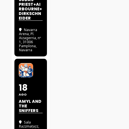
PRIEST+AI
RBOURNE+
DIRKSCHN
EIDER
Navarra
Arena
, Pl.
Aizagerria, nº
1, 31006
Pamplona,
Navarra
18
AGO
AMYL AND
THE
SNIFFERS
Sala
Razzmatazz
,