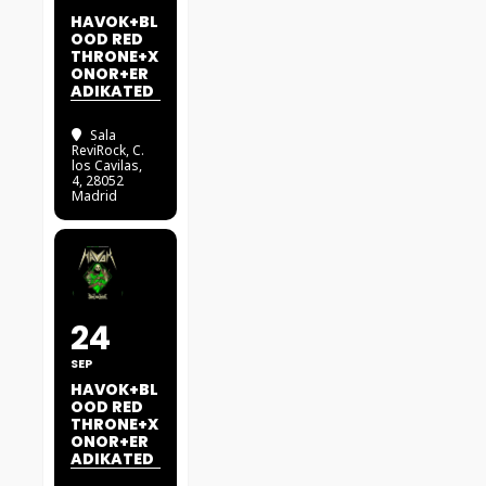
HAVOK+BL
OOD RED
THRONE+X
ONOR+ER
ADIKATED
Sala
ReviRock
, C.
los Cavilas,
4, 28052
Madrid
24
SEP
HAVOK+BL
OOD RED
THRONE+X
ONOR+ER
ADIKATED