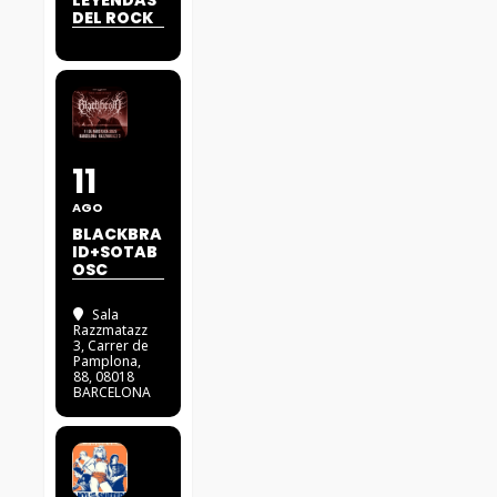
LEYENDAS
DEL ROCK
11
AGO
BLACKBRA
ID+SOTAB
OSC
Sala
Razzmatazz
3
, Carrer de
Pamplona,
88, 08018
BARCELONA