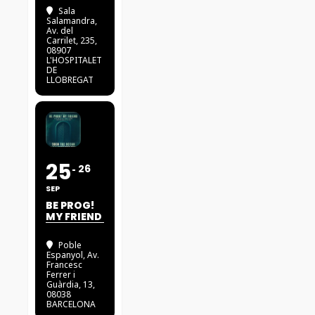
Sala
Salamandra
,
Av. del
Carrilet, 235,
08907
L'HOSPITALET
DE
LLOBREGAT
25
26
SEP
BE PROG!
MY FRIEND
Poble
Espanyol
, Av.
Francesc
Ferrer i
Guàrdia, 13,
08038
BARCELONA