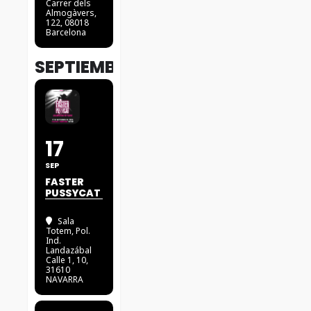
Carrer dels
Almogàvers,
122, 08018
Barcelona
SEPTIEMBRE
17
SEP
FASTER
PUSSYCAT
Sala
Totem
, Pol.
Ind.
Landazábal
Calle 1, 10,
31610
NAVARRA