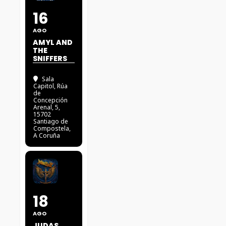
16
AGO
AMYL AND
THE
SNIFFERS
Sala
Capitol
, Rúa
de
Concepción
Arenal, 5,
15702
Santiago de
Compostela,
A Coruña
18
AGO
JUDAS