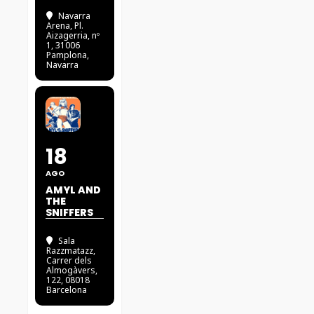
Navarra
Arena
, Pl.
Aizagerria, nº
1, 31006
Pamplona,
Navarra
18
AGO
AMYL AND
THE
SNIFFERS
Sala
Razzmatazz
,
Carrer dels
Almogàvers,
122, 08018
Barcelona