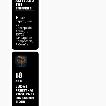
AMYL AND
THE
SNIFFERS
Sala
Capitol
, Rúa
de
Concepción
Arenal, 5,
15702
Santiago de
Compostela,
A Coruña
18
AGO
JUDAS
PRIEST+AI
RBOURNE+
DIRKSCHN
EIDER