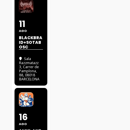
11
AGO
BLACKBRA
ID+SOTAB
OSC
Sala
Razzmatazz
3
, Carrer de
Pamplona,
88, 08018
BARCELONA
16
AGO