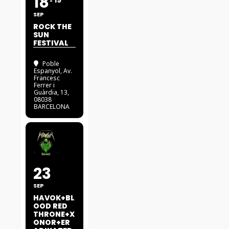
18
19
SEP
ROCK THE
SUN
FESTIVAL
Poble
Espanyol
, Av.
Francesc
Ferrer i
Guàrdia, 13,
08038
BARCELONA
23
SEP
HAVOK+BL
OOD RED
THRONE+X
ONOR+ER