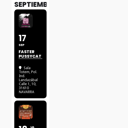
SEPTIEMBRE
17
SEP
FASTER
PUSSYCAT
Sala
Totem
, Pol.
Ind.
Landazábal
Calle 1, 10,
31610
NAVARRA