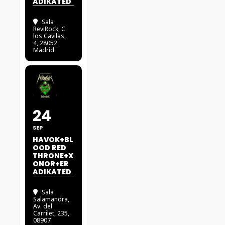
ADIKATED
Sala
ReviRock
, C.
los Cavilas,
4, 28052
Madrid
24
SEP
HAVOK+BL
OOD RED
THRONE+X
ONOR+ER
ADIKATED
Sala
Salamandra
,
Av. del
Carrilet, 235,
08907