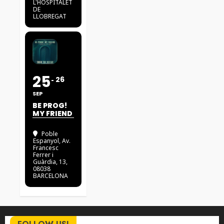
L'HOSPITALET
DE
LLOBREGAT
25
26
SEP
BE PROG!
MY FRIEND
Poble
Espanyol
, Av.
Francesc
Ferrer i
Guàrdia, 13,
08038
BARCELONA