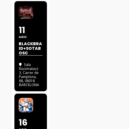
11
AGO
BLACKBRA
ID+SOTAB
OSC
Sala
Razzmatazz
3
, Carrer de
Pamplona,
88, 08018
BARCELONA
16