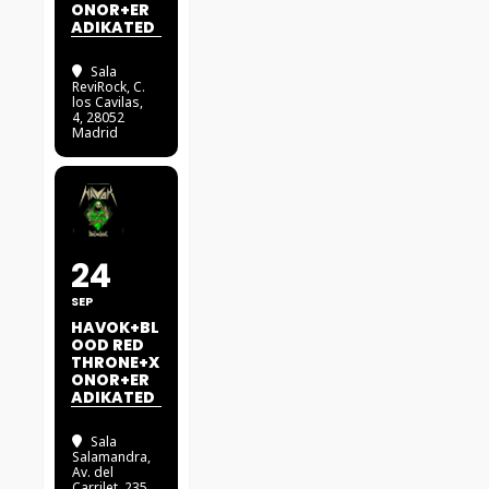
ONOR+ER
ADIKATED
Sala
ReviRock
, C.
los Cavilas,
4, 28052
Madrid
24
SEP
HAVOK+BL
OOD RED
THRONE+X
ONOR+ER
ADIKATED
Sala
Salamandra
,
Av. del
Carrilet, 235,