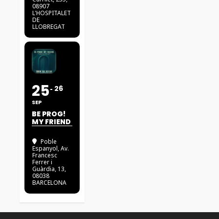
08907
L'HOSPITALET
DE
LLOBREGAT
25
26
SEP
BE PROG!
MY FRIEND
Poble
Espanyol
, Av.
Francesc
Ferrer i
Guàrdia, 13,
08038
BARCELONA