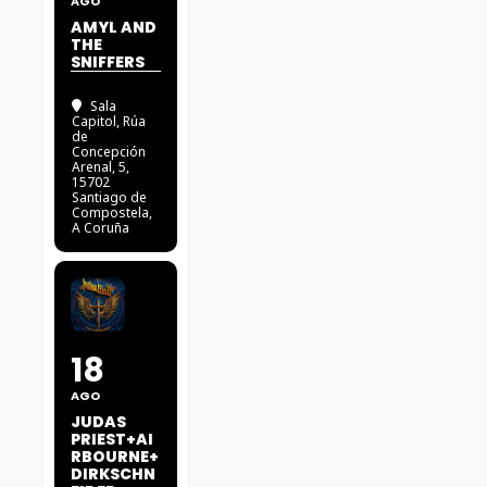
AGO
AMYL AND
THE
SNIFFERS
Sala
Capitol
, Rúa
de
Concepción
Arenal, 5,
15702
Santiago de
Compostela,
A Coruña
18
AGO
JUDAS
PRIEST+AI
RBOURNE+
DIRKSCHN