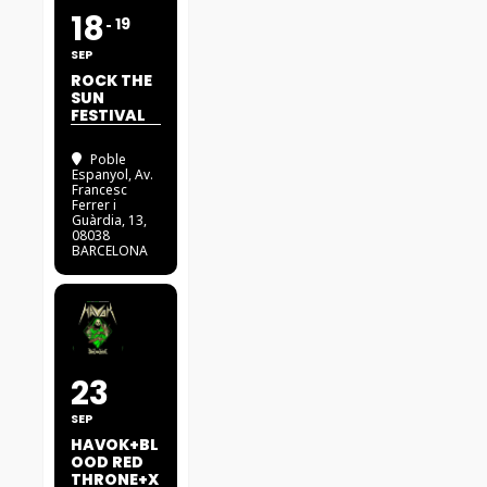
18
19
SEP
ROCK THE
SUN
FESTIVAL
Poble
Espanyol
, Av.
Francesc
Ferrer i
Guàrdia, 13,
08038
BARCELONA
23
SEP
HAVOK+BL
OOD RED
THRONE+X