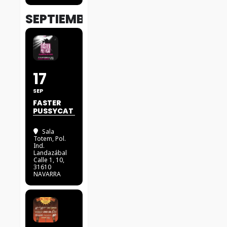
SEPTIEMBRE
17
SEP
FASTER
PUSSYCAT
Sala
Totem
, Pol.
Ind.
Landazábal
Calle 1, 10,
31610
NAVARRA