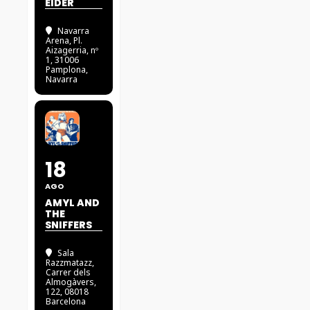
EIDER
Navarra
Arena
, Pl.
Aizagerria, nº
1, 31006
Pamplona,
Navarra
18
AGO
AMYL AND
THE
SNIFFERS
Sala
Razzmatazz
,
Carrer dels
Almogàvers,
122, 08018
Barcelona