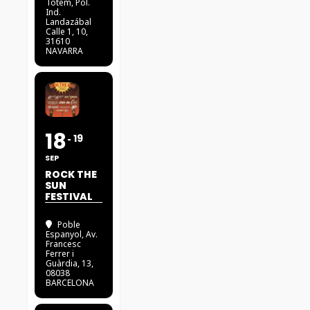
Totem
, Pol.
Ind.
Landazábal
Calle 1, 10,
31610
NAVARRA
18
19
SEP
ROCK THE
SUN
FESTIVAL
Poble
Espanyol
, Av.
Francesc
Ferrer i
Guàrdia, 13,
08038
BARCELONA