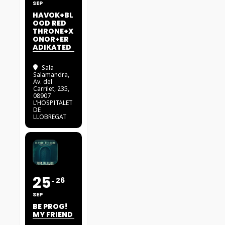
SEP
HAVOK+BL
OOD RED
THRONE+X
ONOR+ER
ADIKATED
Sala
Salamandra
,
Av. del
Carrilet, 235,
08907
L'HOSPITALET
DE
LLOBREGAT
25
26
SEP
BE PROG!
MY FRIEND