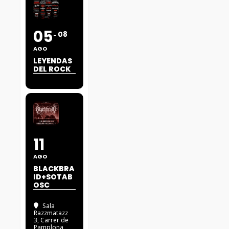
05
08
AGO
LEYENDAS
DEL ROCK
11
AGO
BLACKBRA
ID+SOTAB
OSC
Sala
Razzmatazz
3
, Carrer de
Pamplona,