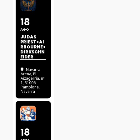
18
AGO
JUDAS
PRIEST+AI
RBOURNE+
DIRKSCHN
EIDER
Navarra
Arena
, Pl.
Aizagerria, nº
1, 31006
Pamplona,
Navarra
18
AGO