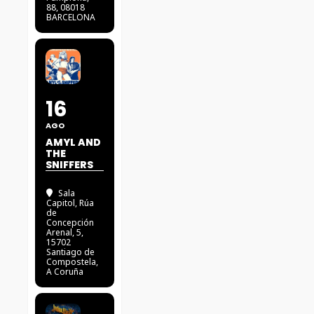
88, 08018
BARCELONA
16
AGO
AMYL AND
THE
SNIFFERS
Sala
Capitol
, Rúa
de
Concepción
Arenal, 5,
15702
Santiago de
Compostela,
A Coruña