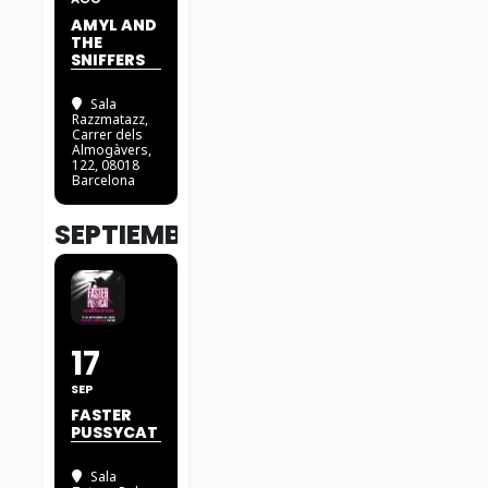
AMYL AND
THE
SNIFFERS
Sala
Razzmatazz
,
Carrer dels
Almogàvers,
122, 08018
Barcelona
SEPTIEMBRE
17
SEP
FASTER
PUSSYCAT
Sala