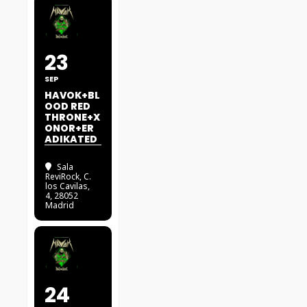
23
SEP
HAVOK+BL
OOD RED
THRONE+X
ONOR+ER
ADIKATED
Sala
ReviRock
, C.
los Cavilas,
4, 28052
Madrid
24