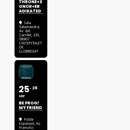
THRONE+X
ONOR+ER
ADIKATED
Sala
Salamandra
,
Av. del
Carrilet, 235,
08907
L'HOSPITALET
DE
LLOBREGAT
25
26
SEP
BE PROG!
MY FRIEND
Poble
Espanyol
, Av.
Francesc