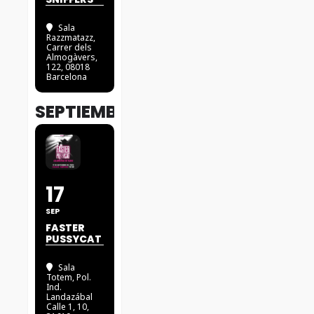
Sala
Razzmatazz
,
Carrer dels
Almogàvers,
122, 08018
Barcelona
SEPTIEMBRE
17
SEP
FASTER
PUSSYCAT
Sala
Totem
, Pol.
Ind.
Landazábal
Calle 1, 10,