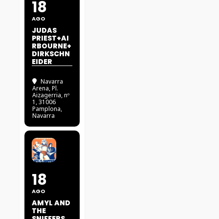
18
AGO
JUDAS
PRIEST+AI
RBOURNE+
DIRKSCHN
EIDER
Navarra
Arena
, Pl.
Aizagerria, nº
1, 31006
Pamplona,
Navarra
18
AGO
AMYL AND
THE
SNIFFERS