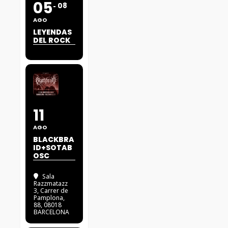
05
08
AGO
LEYENDAS
DEL ROCK
11
AGO
BLACKBRA
ID+SOTAB
OSC
Sala
Razzmatazz
3
, Carrer de
Pamplona,
88, 08018
BARCELONA