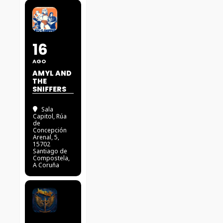
16
AGO
AMYL AND
THE
SNIFFERS
Sala
Capitol
, Rúa
de
Concepción
Arenal, 5,
15702
Santiago de
Compostela,
A Coruña