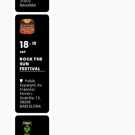
31610
NAVARRA
18
19
SEP
ROCK THE
SUN
FESTIVAL
Poble
Espanyol
, Av.
Francesc
Ferrer i
Guàrdia, 13,
08038
BARCELONA