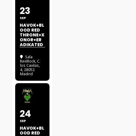
23
SEP
HAVOK+BL
OOD RED
THRONE+X
ONOR+ER
ADIKATED
Sala
ReviRock
, C.
los Cavilas,
4, 28052
Madrid
24
SEP
HAVOK+BL
OOD RED