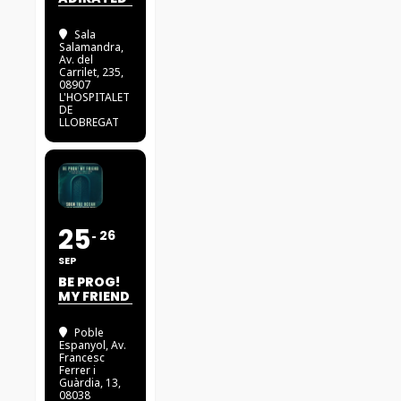
Sala
Salamandra
,
Av. del
Carrilet, 235,
08907
L'HOSPITALET
DE
LLOBREGAT
25
26
SEP
BE PROG!
MY FRIEND
Poble
Espanyol
, Av.
Francesc
Ferrer i
Guàrdia, 13,
08038