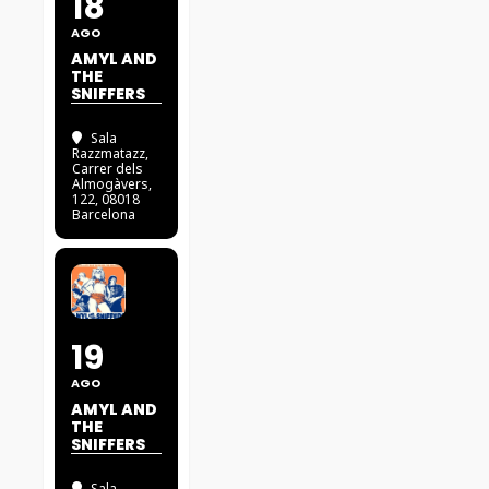
18
AGO
AMYL AND
THE
SNIFFERS
Sala
Razzmatazz
,
Carrer dels
Almogàvers,
122, 08018
Barcelona
19
AGO
AMYL AND
THE
SNIFFERS
Sala