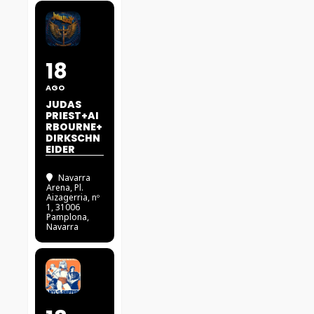
18
AGO
JUDAS
PRIEST+AI
RBOURNE+
DIRKSCHN
EIDER
Navarra
Arena
, Pl.
Aizagerria, nº
1, 31006
Pamplona,
Navarra