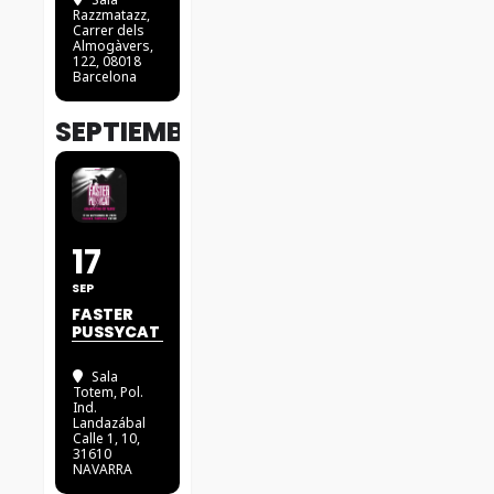
Razzmatazz
,
Carrer dels
Almogàvers,
122, 08018
Barcelona
SEPTIEMBRE
17
SEP
FASTER
PUSSYCAT
Sala
Totem
, Pol.
Ind.
Landazábal
Calle 1, 10,
31610
NAVARRA