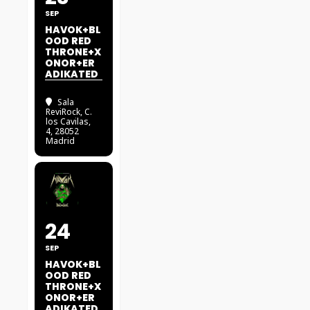
SEP
HAVOK+BL
OOD RED
THRONE+X
ONOR+ER
ADIKATED
Sala
ReviRock
, C.
los Cavilas,
4, 28052
Madrid
24
SEP
HAVOK+BL
OOD RED
THRONE+X
ONOR+ER
ADIKATED