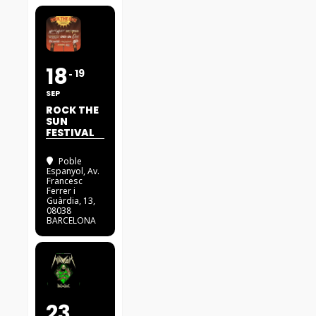
18
19
SEP
ROCK THE
SUN
FESTIVAL
Poble
Espanyol
, Av.
Francesc
Ferrer i
Guàrdia, 13,
08038
BARCELONA
23