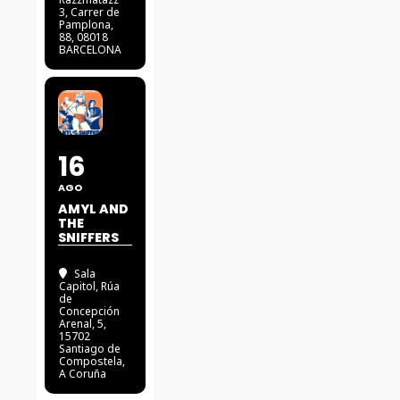
3
, Carrer de
Pamplona,
88, 08018
BARCELONA
16
AGO
AMYL AND
THE
SNIFFERS
Sala
Capitol
, Rúa
de
Concepción
Arenal, 5,
15702
Santiago de
Compostela,
A Coruña