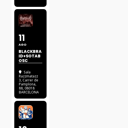
11
AGO
BLACKBRA
ID+SOTAB
OSC
Sala
Razzmatazz
3
, Carrer de
Pamplona,
88, 08018
BARCELONA