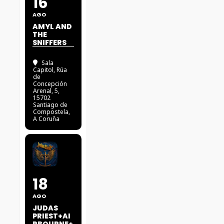
16
AGO
AMYL AND
THE
SNIFFERS
Sala
Capitol
, Rúa
de
Concepción
Arenal, 5,
15702
Santiago de
Compostela,
A Coruña
18
AGO
JUDAS
PRIEST+AI