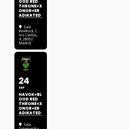
OOD RED
THRONE+X
ONOR+ER
ADIKATED
Sala
ReviRock
, C.
los Cavilas,
4, 28052
Madrid
24
SEP
HAVOK+BL
OOD RED
THRONE+X
ONOR+ER
ADIKATED
Sala
Salamandra
,