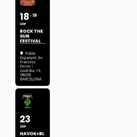
18
19
SEP
ROCK THE
SUN
FESTIVAL
Poble
Espanyol
, Av.
Francesc
Ferrer i
Guàrdia, 13,
08038
BARCELONA
23
SEP
HAVOK+BL