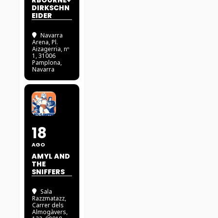
RBOURNE+
DIRKSCHN
EIDER
Navarra
Arena
, Pl.
Aizagerria, nº
1, 31006
Pamplona,
Navarra
18
AGO
AMYL AND
THE
SNIFFERS
Sala
Razzmatazz
,
Carrer dels
Almogàvers,