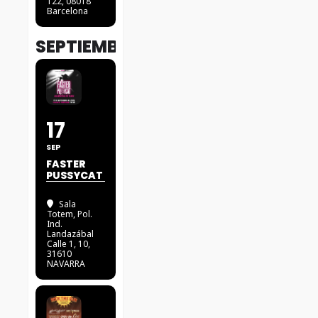
122, 08018
Barcelona
SEPTIEMBRE
17
SEP
FASTER
PUSSYCAT
Sala
Totem
, Pol.
Ind.
Landazábal
Calle 1, 10,
31610
NAVARRA