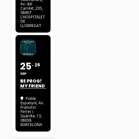
Av. del
Carrilet, 235,
08907
L'HOSPITALET
DE
LLOBREGAT
25
26
SEP
BE PROG!
MY FRIEND
Poble
Espanyol
, Av.
Francesc
Ferrer i
Guàrdia, 13,
08038
BARCELONA