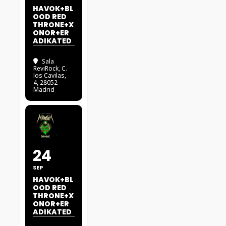
HAVOK+BL
OOD RED
THRONE+X
ONOR+ER
ADIKATED
Sala
ReviRock
, C.
los Cavilas,
4, 28052
Madrid
24
SEP
HAVOK+BL
OOD RED
THRONE+X
ONOR+ER
ADIKATED