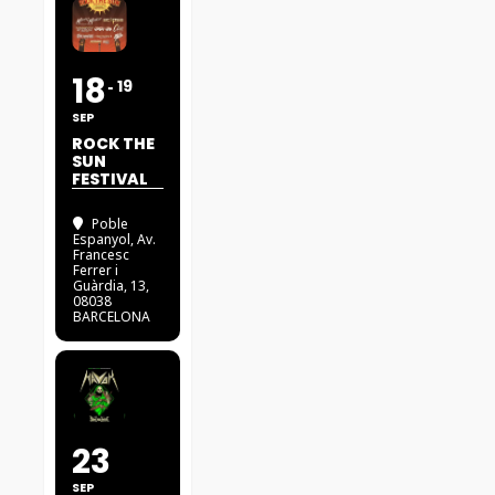
18
19
SEP
ROCK THE
SUN
FESTIVAL
Poble
Espanyol
, Av.
Francesc
Ferrer i
Guàrdia, 13,
08038
BARCELONA
23
SEP