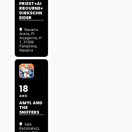
PRIEST+AI
RBOURNE+
DIRKSCHN
EIDER
Navarra
Arena
, Pl.
Aizagerria, nº
1, 31006
Pamplona,
Navarra
18
AGO
AMYL AND
THE
SNIFFERS
Sala
Razzmatazz
,