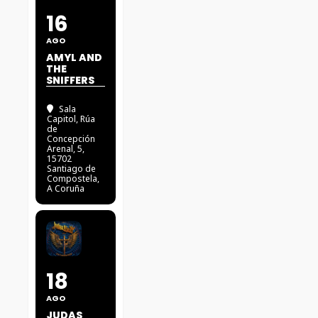
16
AGO
AMYL AND
THE
SNIFFERS
Sala
Capitol
, Rúa
de
Concepción
Arenal, 5,
15702
Santiago de
Compostela,
A Coruña
18
AGO
JUDAS