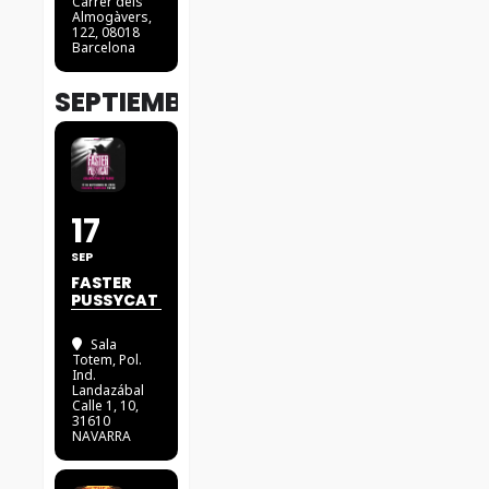
Carrer dels
Almogàvers,
122, 08018
Barcelona
SEPTIEMBRE
17
SEP
FASTER
PUSSYCAT
Sala
Totem
, Pol.
Ind.
Landazábal
Calle 1, 10,
31610
NAVARRA