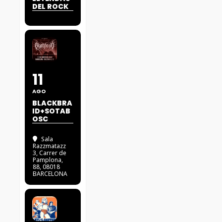
DEL ROCK
11
AGO
BLACKBRA
ID+SOTAB
OSC
Sala
Razzmatazz
3
, Carrer de
Pamplona,
88, 08018
BARCELONA