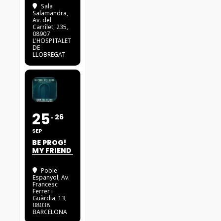
Sala
Salamandra
,
Av. del
Carrilet, 235,
08907
L'HOSPITALET
DE
LLOBREGAT
25
26
SEP
BE PROG!
MY FRIEND
Poble
Espanyol
, Av.
Francesc
Ferrer i
Guàrdia, 13,
08038
BARCELONA