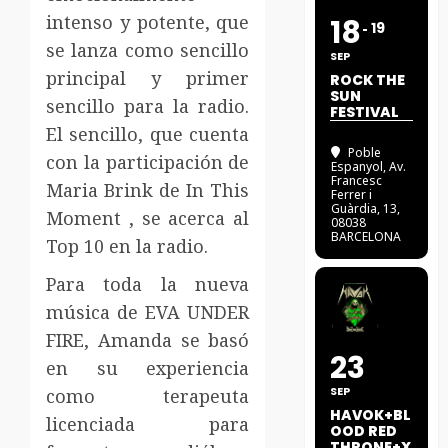
intenso y potente, que
18
19
se lanza como sencillo
SEP
principal y primer
ROCK THE
SUN
sencillo para la radio.
FESTIVAL
El sencillo, que cuenta
Poble
con la participación de
Espanyol
, Av.
Francesc
Maria Brink de In This
Ferrer i
Guàrdia, 13,
Moment , se acerca al
08038
BARCELONA
Top 10 en la radio.
Para toda la nueva
música de EVA UNDER
FIRE, Amanda se basó
23
en su experiencia
SEP
como terapeuta
HAVOK+BL
licenciada para
OOD RED
THRONE+X