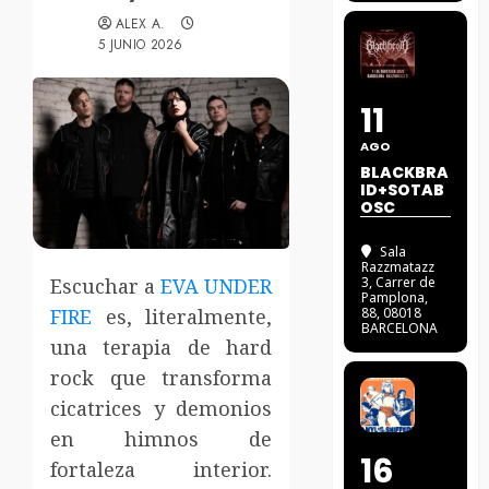
ALEX A.
5 JUNIO 2026
11
AGO
BLACKBRA
ID+SOTAB
OSC
Sala
Razzmatazz
Escuchar a
EVA UNDER
3
, Carrer de
Pamplona,
FIRE
es, literalmente,
88, 08018
BARCELONA
una terapia de hard
rock que transforma
cicatrices y demonios
en himnos de
16
fortaleza interior.