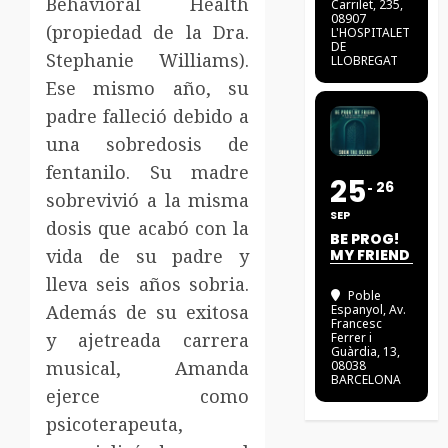
Behavioral Health
Carrilet, 235,
08907
(propiedad de la Dra.
L'HOSPITALET
DE
Stephanie Williams).
LLOBREGAT
Ese mismo año, su
padre falleció debido a
una sobredosis de
fentanilo. Su madre
25
26
sobrevivió a la misma
SEP
dosis que acabó con la
BE PROG!
vida de su padre y
MY FRIEND
lleva seis años sobria.
Poble
Además de su exitosa
Espanyol
, Av.
Francesc
y ajetreada carrera
Ferrer i
Guàrdia, 13,
musical, Amanda
08038
BARCELONA
ejerce como
psicoterapeuta,