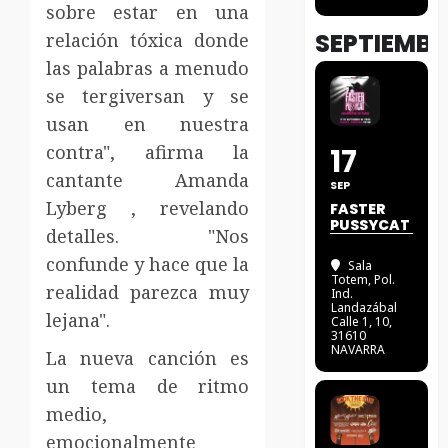
sobre estar en una
SEPTIEMBR
relación tóxica donde
las palabras a menudo
se tergiversan y se
usan en nuestra
contra", afirma la
17
cantante Amanda
SEP
Lyberg , revelando
FASTER
PUSSYCAT
detalles. "Nos
confunde y hace que la
Sala
Totem
, Pol.
realidad parezca muy
Ind.
Landazábal
lejana".
Calle 1, 10,
31610
NAVARRA
La nueva canción es
un tema de ritmo
medio,
emocionalmente