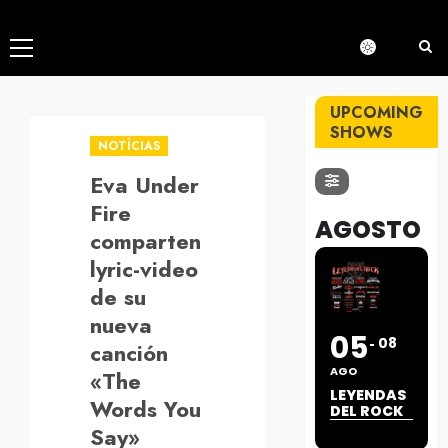
Menú
principal
UPCOMING
SHOWS
NOTÍCIAS
Eva Under
Fire
AGOSTO
comparten
lyric-video
de su
nueva
05
08
canción
AGO
«The
LEYENDAS
Words You
DEL ROCK
Say»