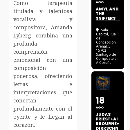
Como terapeuta
AGO
AMYL AND
titulada y talentosa
THE
SNIFFERS
vocalista y
compositora, Amanda
Sala
Capitol
, Rúa
Lyberg combina una
de
Concepción
profunda
Arenal, 5,
15702
comprensión
Santiago de
Compostela,
emocional con una
A Coruña
composición
poderosa, ofreciendo
letras e
interpretaciones que
18
conectan
profundamente con el
AGO
JUDAS
oyente y le llegan al
PRIEST+AI
RBOURNE+
corazón.
DIRKSCHN