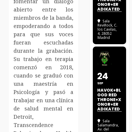
fomentar un diálogo
ONOR+ER
abierto entre los
ADIKATED
miembros de la banda,
Sala
empoderando a todos
ReviRock
, C.
los Cavilas,
para que sus voces
4, 28052
Madrid
fueran escuchadas
durante la grabación.
Su trabajo en terapia
comenzó en 2018,
24
cuando se graduó con
una maestría en
SEP
HAVOK+BL
Psicología y pasó a
OOD RED
trabajar en una clínica
THRONE+X
ONOR+ER
de salud mental en
ADIKATED
Detroit,
Sala
Transcendence
Salamandra
,
Av. del