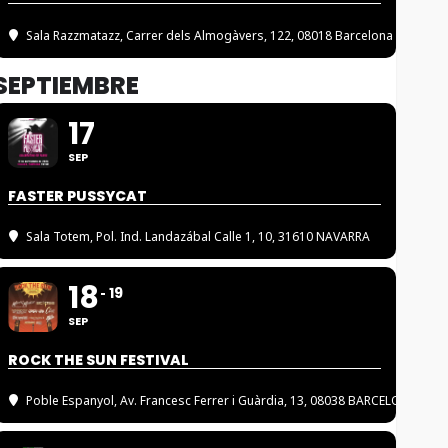
Sala Razzmatazz
, Carrer dels Almogàvers, 122, 08018 Barcelona
SEPTIEMBRE
17
SEP
FASTER PUSSYCAT
Sala Totem
, Pol. Ind. Landazábal Calle 1, 10, 31610 NAVARRA
18
19
SEP
ROCK THE SUN FESTIVAL
Poble Espanyol
, Av. Francesc Ferrer i Guàrdia, 13, 08038 BARCELONA