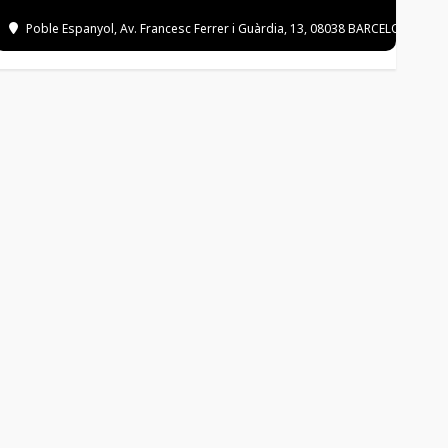
Poble Espanyol
, Av. Francesc Ferrer i Guàrdia, 13, 08038 BARCELONA