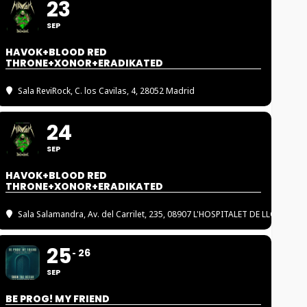
23
SEP
HAVOK+BLOOD RED
THRONE+XONOR+ERADIKATED
Sala ReviRock
, C. los Cavilas, 4, 28052 Madrid
24
SEP
HAVOK+BLOOD RED
THRONE+XONOR+ERADIKATED
Sala Salamandra
, Av. del Carrilet, 235, 08907 L'HOSPITALET DE LLOBREGA
25
26
SEP
BE PROG! MY FRIEND