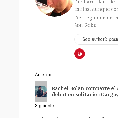
Die-hard fan de 
estilos, aunque con
Fiel seguidor de l
Son Goku.
See author's post
Navegación
Anterior
de
Entrada
Rachel Bolan comparte el
anterior:
entradas
debut en solitario «Gargo
Siguiente
Siguiente