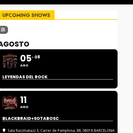
UPCOMING SHOWS
AGOSTO
05
08
AGO
LEYENDAS DEL ROCK
11
AGO
BLACKBRAID+SOTABOSC
Sala Razzmatazz 3
, Carrer de Pamplona, 88, 08018 BARCELONA