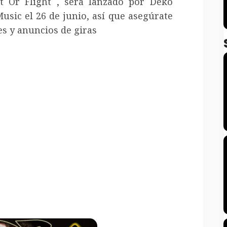
 Or Flight , será lanzado por Deko
sic el 26 de junio, así que asegúrate
es y anuncios de giras