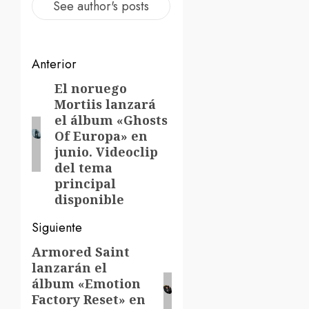
See author's posts
Navegación
Anterior
de
El noruego
Entrada
Mortiis lanzará
anterior:
entradas
el álbum «Ghosts
Of Europa» en
junio. Videoclip
del tema
principal
disponible
Siguiente
Armored Saint
Siguiente
lanzarán el
entrada:
álbum «Emotion
Factory Reset» en