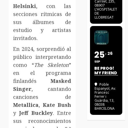
Carrilet, 235,
Helsinki
, con las
08907
L'HOSPITALET
secciones rítmicas de
DE
LLOBREGAT
sus álbumes de
estudio y artistas
invitados.
En 2024, sorprendió al
25
26
público interpretando
SEP
como “
The Skeleton
”
BE PROG!
en el programa
MY FRIEND
finlandés
Masked
Poble
Singer
, cantando
Espanyol
, Av.
Francesc
canciones de
Ferrer i
Guàrdia, 13,
Metallica
,
Kate Bush
08038
BARCELONA
y
Jeff Buckley
. Entre
sus reconocimientos