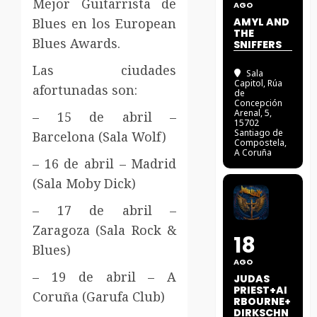
Mejor Guitarrista de
AGO
Blues en los European
AMYL AND
THE
Blues Awards.
SNIFFERS
Las ciudades
Sala
Capitol
, Rúa
afortunadas son:
de
Concepción
Arenal, 5,
– 15 de abril –
15702
Santiago de
Barcelona (Sala Wolf)
Compostela,
A Coruña
– 16 de abril – Madrid
(Sala Moby Dick)
– 17 de abril –
Zaragoza (Sala Rock &
18
Blues)
AGO
– 19 de abril – A
JUDAS
PRIEST+AI
Coruña (Garufa Club)
RBOURNE+
DIRKSCHN