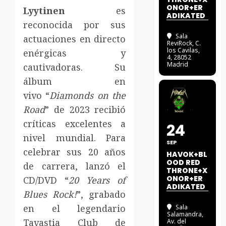
ONOR+ER
Lyytinen
es
ADIKATED
reconocida por sus
Sala
actuaciones en directo
ReviRock
, C.
los Cavilas,
enérgicas y
4, 28052
Madrid
cautivadoras. Su
álbum en
vivo “
Diamonds on the
Road
” de 2023 recibió
críticas excelentes a
24
nivel mundial. Para
SEP
celebrar sus 20 años
HAVOK+BL
OOD RED
de carrera, lanzó el
THRONE+X
ONOR+ER
CD/DVD “
20 Years of
ADIKATED
Blues Rock!
”, grabado
en el legendario
Sala
Salamandra
,
Tavastia Club de
Av. del