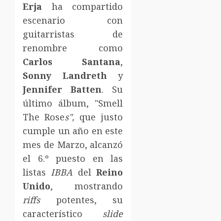
Erja
ha compartido
escenario con
guitarristas de
renombre como
Carlos Santana
,
Sonny Landreth
y
Jennifer Batten
. Su
último álbum, "Smell
The Rose
s",
que justo
cumple un año en este
mes de Marzo, alcanzó
el 6.º puesto en las
listas
IBBA
del
Reino
Unido
, mostrando
riffs
potentes, su
característico
slide