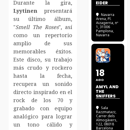
Durante la gira,
EIDER
Lyytinen
presentará
Navarra
su último álbum,
Arena
, Pl.
Aizagerria, nº
"
Smell The Roses
", así
1, 31006
Pamplona,
como un repertorio
Navarra
amplio de sus
memorables éxitos.
Este disco, su trabajo
más crudo y rockero
18
hasta la fecha,
AGO
recupera un sonido
AMYL AND
directo inspirado en el
THE
SNIFFERS
rock de los 70 y
grabado con equipo
Sala
Razzmatazz
,
analógico para lograr
Carrer dels
Almogàvers,
un tono cálido y
122, 08018
Barcelona