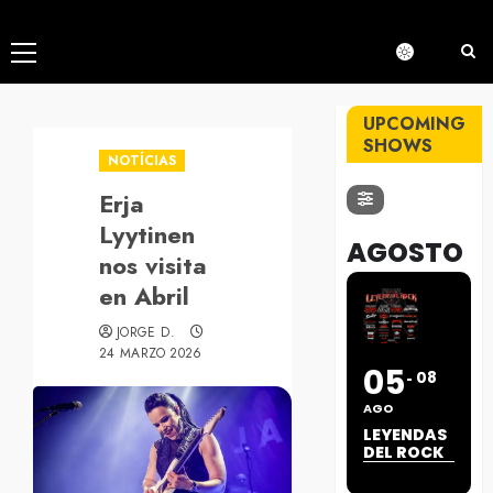
Menú
principal
UPCOMING
SHOWS
NOTÍCIAS
Erja
Lyytinen
AGOSTO
nos visita
en Abril
JORGE D.
24 MARZO 2026
05
08
AGO
LEYENDAS
DEL ROCK