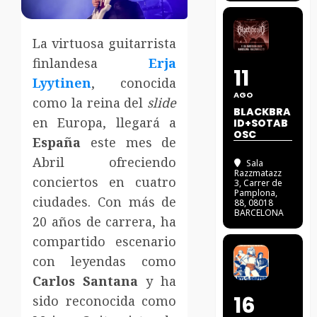
La virtuosa guitarrista
finlandesa
Erja
11
Lyytinen
, conocida
AGO
como la reina del
slide
BLACKBRA
en Europa, llegará a
ID+SOTAB
OSC
España
este mes de
Abril ofreciendo
Sala
Razzmatazz
conciertos en cuatro
3
, Carrer de
Pamplona,
ciudades. Con más de
88, 08018
BARCELONA
20 años de carrera, ha
compartido escenario
con leyendas como
Carlos Santana
y ha
16
sido reconocida como