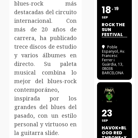
blues-rock más
18
19
destacadas del circuito
SEP
internacional. Con
ROCK THE
más de 20 años de
SUN
FESTIVAL
carrera, ha publicado
trece discos de estudio
Poble
Espanyol
, Av.
y varios álbumes en
Francesc
Ferrer i
directo. Su paleta
Guàrdia, 13,
08038
musical combina lo
BARCELONA
mejor del blues-rock
contemporáneo,
inspirada por los
grandes del blues del
23
pasado, con un estilo
SEP
personal y virtuoso en
HAVOK+BL
la guitarra slide.
OOD RED
THRONE+X