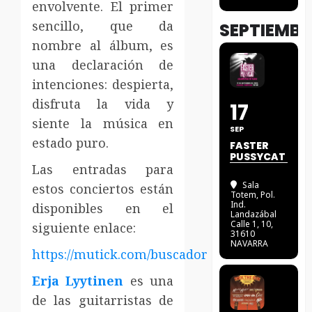
envolvente. El primer
sencillo, que da
SEPTIEMBR
nombre al álbum, es
una declaración de
intenciones: despierta,
disfruta la vida y
17
siente la música en
SEP
estado puro.
FASTER
PUSSYCAT
Las entradas para
Sala
estos conciertos están
Totem
, Pol.
Ind.
disponibles en el
Landazábal
Calle 1, 10,
siguiente enlace:
31610
NAVARRA
https://mutick.com/buscador
Erja Lyytinen
es una
de las guitarristas de