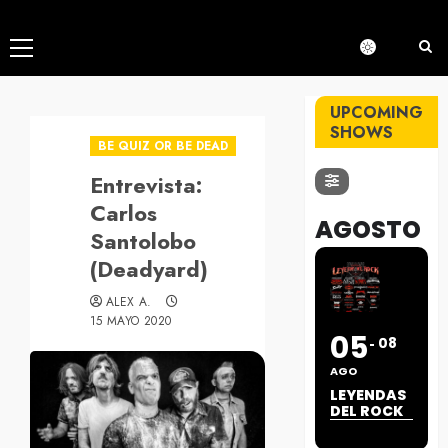
Menú
principal
UPCOMING
SHOWS
BE QUIZ OR BE DEAD
Entrevista:
Carlos
AGOSTO
Santolobo
(Deadyard)
ALEX A.
15 MAYO 2020
05
08
AGO
LEYENDAS
DEL ROCK