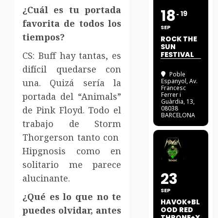
¿Cuál es tu portada
18
19
favorita de todos los
SEP
tiempos?
ROCK THE
SUN
CS: Buff hay tantas, es
FESTIVAL
difícil quedarse con
Poble
una. Quizá sería la
Espanyol
, Av.
Francesc
portada del “Animals”
Ferrer i
Guàrdia, 13,
de Pink Floyd. Todo el
08038
BARCELONA
trabajo de Storm
Thorgerson tanto con
Hipgnosis como en
solitario me parece
23
alucinante.
SEP
¿Qué es lo que no te
HAVOK+BL
puedes olvidar, antes
OOD RED
THRONE+X