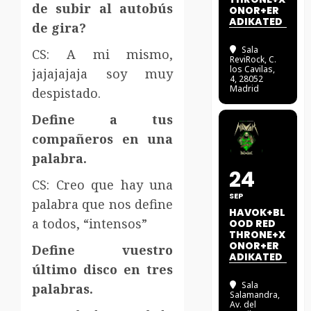
de subir al autobús
ONOR+ER
ADIKATED
de gira?
Sala
CS: A mi mismo,
ReviRock
, C.
los Cavilas,
jajajajaja soy muy
4, 28052
Madrid
despistado.
Define a tus
compañeros en una
palabra.
24
CS: Creo que hay una
SEP
palabra que nos define
HAVOK+BL
a todos, “intensos”
OOD RED
THRONE+X
ONOR+ER
Define vuestro
ADIKATED
último disco en tres
Sala
palabras.
Salamandra
,
Av. del