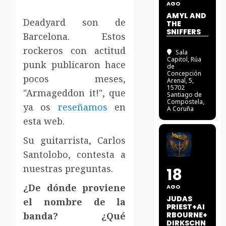
AGO
AMYL AND
Deadyard son de
THE
SNIFFERS
Barcelona. Estos
rockeros con actitud
Sala
Capitol
, Rúa
punk publicaron hace
de
Concepción
pocos meses,
Arenal, 5,
15702
"Armageddon it!", que
Santiago de
Compostela,
ya os
reseñamos
en
A Coruña
esta web.
Su guitarrista, Carlos
Santolobo, contesta a
nuestras preguntas.
18
¿De dónde proviene
AGO
JUDAS
el nombre de la
PRIEST+AI
banda? ¿Qué
RBOURNE+
DIRKSCHN