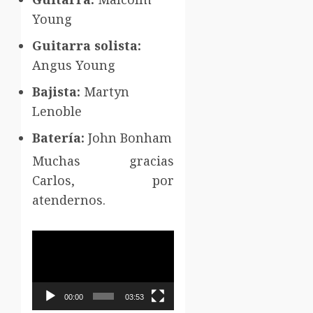
Young
Guitarra solista:
Angus Young
Bajista:
Martyn
Lenoble
Batería:
John Bonham
Muchas gracias
Carlos, por
atendernos.
Reproductor
de
vídeo
00:00
03:53