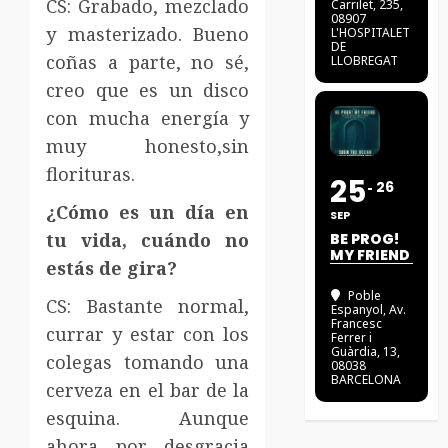
CS: Grabado, mezclado
Carrilet, 235,
08907
y masterizado. Bueno
L'HOSPITALET
DE
coñas a parte, no sé,
LLOBREGAT
creo que es un disco
con mucha energía y
muy honesto,sin
florituras.
25
26
¿Cómo es un día en
SEP
tu vida, cuándo no
BE PROG!
MY FRIEND
estás de gira?
Poble
CS: Bastante normal,
Espanyol
, Av.
Francesc
currar y estar con los
Ferrer i
Guàrdia, 13,
colegas tomando una
08038
BARCELONA
cerveza en el bar de la
esquina. Aunque
ahora por desgracia