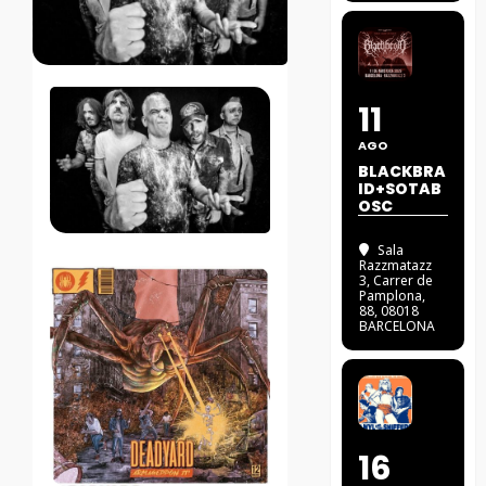
11
AGO
BLACKBRA
ID+SOTAB
OSC
Sala
Razzmatazz
3
, Carrer de
Pamplona,
88, 08018
BARCELONA
16