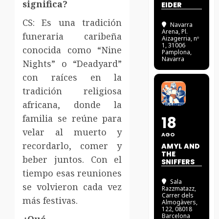
significa?
EIDER
CS: Es una tradición
Navarra
Arena
, Pl.
funeraria caribeña
Aizagerria, nº
1, 31006
conocida como “Nine
Pamplona,
Navarra
Nights” o “Deadyard”
con raíces en la
tradición religiosa
africana, donde la
familia se reúne para
18
velar al muerto y
AGO
recordarlo, comer y
AMYL AND
THE
beber juntos. Con el
SNIFFERS
tiempo esas reuniones
Sala
se volvieron cada vez
Razzmatazz
,
Carrer dels
más festivas.
Almogàvers,
122, 08018
Barcelona
¿Qué