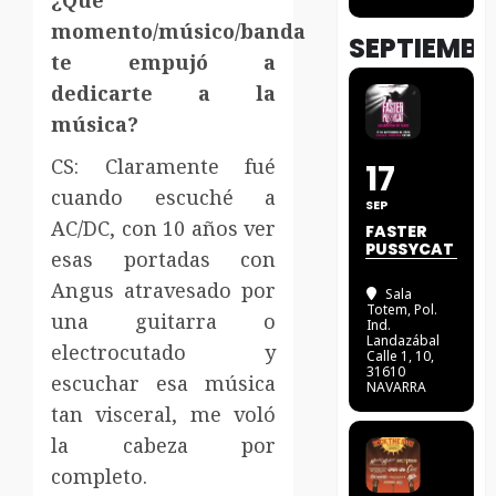
momento/músico/banda
SEPTIEMBR
te empujó a
dedicarte a la
música?
CS: Claramente fué
17
cuando escuché a
SEP
AC/DC, con 10 años ver
FASTER
PUSSYCAT
esas portadas con
Angus atravesado por
Sala
Totem
, Pol.
una guitarra o
Ind.
Landazábal
electrocutado y
Calle 1, 10,
31610
escuchar esa música
NAVARRA
tan visceral, me voló
la cabeza por
completo.