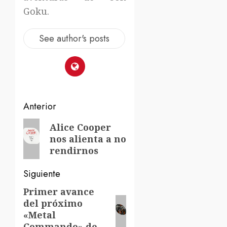
Goku.
See author's posts
Navegación
Anterior
de
Entrada
Alice Cooper
nos alienta a no
anterior:
entradas
rendirnos
Siguiente
Primer avance
Siguiente
del próximo
entrada:
«Metal
Commando» de