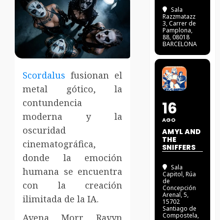
Sala
Razzmatazz
3
, Carrer de
Pamplona,
88, 08018
BARCELONA
Scordalus
fusionan el
metal gótico, la
contundencia
16
moderna y la
AGO
oscuridad
AMYL AND
THE
cinematográfica,
SNIFFERS
donde la emoción
Sala
humana se encuentra
Capitol
, Rúa
de
con la creación
Concepción
Arenal, 5,
ilimitada de la IA.
15702
Santiago de
Compostela,
Avena Morr, Ravyn