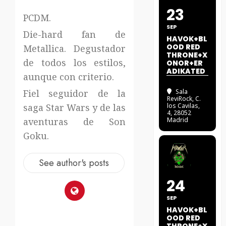
23
PCDM.
SEP
Die-hard fan de
HAVOK+BL
OOD RED
Metallica. Degustador
THRONE+X
de todos los estilos,
ONOR+ER
ADIKATED
aunque con criterio.
Fiel seguidor de la
Sala
ReviRock
, C.
saga Star Wars y de las
los Cavilas,
4, 28052
aventuras de Son
Madrid
Goku.
See author's posts
24
SEP
HAVOK+BL
OOD RED