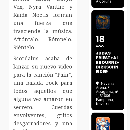
A Coruña
Vex, Nyra Vanthe y
Kaida Noctis forman
una fuerza que
trasciende la música.
18
Afróntalo. Rómpelo.
Siéntelo.
AGO
JUDAS
Scordalus acaba de
PRIEST+AI
RBOURNE+
lanzar su nuevo video
DIRKSCHN
EIDER
para la canción “Pain”,
una balada rock para
Navarra
Arena
, Pl.
todos aquellos que
Aizagerria, nº
1, 31006
alguna vez amaron en
Pamplona,
Navarra
secreto. Cuerdas
envolventes, gritos
desgarradores y una