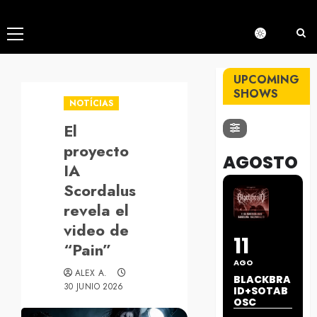
Menú
principal
UPCOMING
SHOWS
NOTÍCIAS
El
proyecto
AGOSTO
IA
Scordalus
revela el
video de
11
“Pain”
AGO
ALEX A.
BLACKBRA
30 JUNIO 2026
ID+SOTAB
OSC