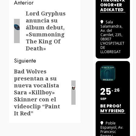
THRONE+X
Navegación
Anterior
ONOR+ER
ADIKATED
de
Lord Gryphus
Entrada
anuncia su
anterior:
Sala
entradas
álbum debut,
Salamandra
,
Av. del
«Summoning
Carrilet, 235,
08907
The King Of
L'HOSPITALET
Death»
DE
LLOBREGAT
Siguiente
Bad Wolves
Siguiente
presentan a su
entrada:
nueva vocalista
25
26
Sara «Killboy»
Skinner con el
SEP
videoclip “Paint
BE PROG!
MY FRIEND
It Red”
Poble
Espanyol
, Av.
Francesc
Ferrer i