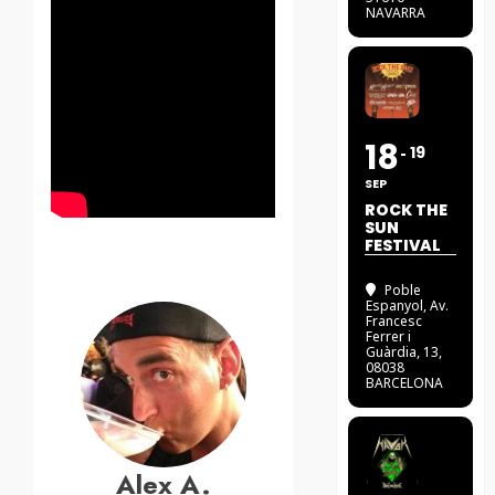
NAVARRA
18
19
SEP
ROCK THE
SUN
FESTIVAL
Poble
Espanyol
, Av.
Francesc
Ferrer i
Guàrdia, 13,
08038
BARCELONA
Alex A.