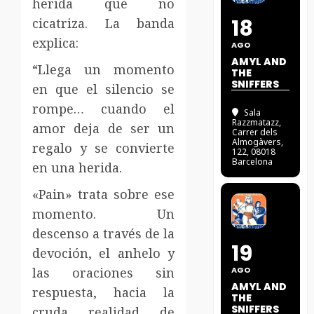
herida que no
18
cicatriza. La banda
explica:
AGO
AMYL AND
“Llega un momento
THE
SNIFFERS
en que el silencio se
rompe… cuando el
Sala
Razzmatazz
,
amor deja de ser un
Carrer dels
Almogàvers,
regalo y se convierte
122, 08018
Barcelona
en una herida.
«Pain» trata sobre ese
momento. Un
descenso a través de la
19
devoción, el anhelo y
las oraciones sin
AGO
AMYL AND
respuesta, hacia la
THE
SNIFFERS
cruda realidad de