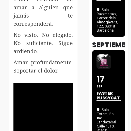
amar a alguien que
Sala
Razzmatazz
,
jamás te
Carrer dels
Almogàvers,
corresponderá.
122, 08018
Barcelona
No visto. No elegido.
No suficiente. Sigue
SEPTIEMBR
ardiendo.
Amar profundamente.
Soportar el dolor."
17
SEP
FASTER
PUSSYCAT
Sala
Totem
, Pol.
Ind.
Landazábal
Calle 1, 10,
31610