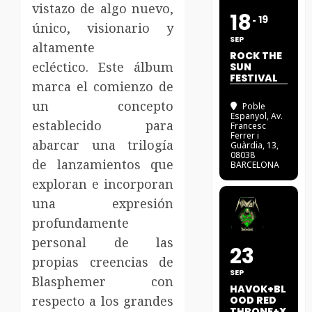
vistazo de algo nuevo,
18
19
único, visionario y
SEP
altamente
ROCK THE
ecléctico. Este álbum
SUN
FESTIVAL
marca el comienzo de
un concepto
Poble
Espanyol
, Av.
establecido para
Francesc
Ferrer i
abarcar una trilogía
Guàrdia, 13,
08038
de lanzamientos que
BARCELONA
exploran e incorporan
una expresión
profundamente
personal de las
23
propias creencias de
SEP
Blasphemer con
HAVOK+BL
respecto a los grandes
OOD RED
THRONE+X