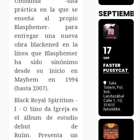
Umbanda -una
práctica en la que se
SEPTIEMBR
enseña al propio
Blasphemer- para
entregar una nueva
obra blackened en la
17
línea que Blasphemer
SEP
ha sido sinónimo
FASTER
desde su inicio en
PUSSYCAT
Mayhem en 1994
Sala
(hasta 2007).
Totem
, Pol.
Ind.
Landazábal
Black Royal Spiritism -
Calle 1, 10,
31610
I - O Sino da Igreja es
NAVARRA
el álbum de estudio
debut de
Ruïm. Presenta un