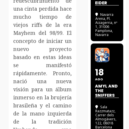
redescubrimiento de
EIDER
una cinta perdida hace
Navarra
mucho tiempo de
Arena
, Pl.
Aizagerria, nº
viejos riffs de la era
1, 31006
Pamplona,
Mayhem del 98/99. El
Navarra
concepto de iniciar un
nuevo proyecto
basado en estas ideas
se manifestó
18
rápidamente. Pronto,
AGO
nació una nueva
AMYL AND
visión para un álbum
THE
SNIFFERS
inmerso en la brujería
brasileña y el camino
Sala
Razzmatazz
,
de la mano izquierda
Carrer dels
Almogàvers,
de la tradición
122, 08018
Barcelona