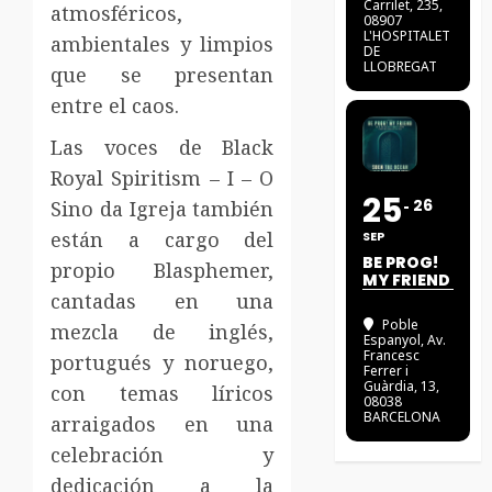
Carrilet, 235,
atmosféricos,
08907
L'HOSPITALET
ambientales y limpios
DE
LLOBREGAT
que se presentan
entre el caos.
Las voces de Black
Royal Spiritism – I – O
25
26
Sino da Igreja también
están a cargo del
SEP
BE PROG!
propio Blasphemer,
MY FRIEND
cantadas en una
Poble
mezcla de inglés,
Espanyol
, Av.
Francesc
portugués y noruego,
Ferrer i
Guàrdia, 13,
con temas líricos
08038
BARCELONA
arraigados en una
celebración y
dedicación a la