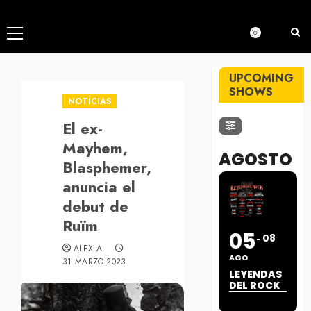
Menú
principal
UPCOMING
SHOWS
NOTÍCIAS
El ex-
Mayhem,
AGOSTO
Blasphemer,
anuncia el
debut de
Ruïm
05
08
ALEX A.
AGO
31 MARZO 2023
LEYENDAS
DEL ROCK