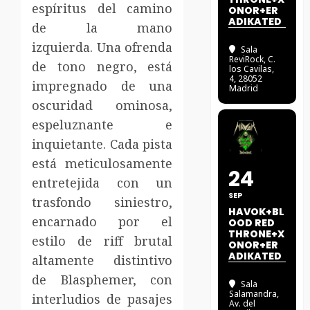
espíritus del camino
ONOR+ER
ADIKATED
de la mano
izquierda. Una ofrenda
Sala
ReviRock
, C.
de tono negro, está
los Cavilas,
4, 28052
impregnado de una
Madrid
oscuridad ominosa,
espeluznante e
inquietante. Cada pista
está meticulosamente
24
entretejida con un
SEP
trasfondo siniestro,
HAVOK+BL
encarnado por el
OOD RED
THRONE+X
estilo de riff brutal
ONOR+ER
ADIKATED
altamente distintivo
de Blasphemer, con
Sala
Salamandra
,
interludios de pasajes
Av. del