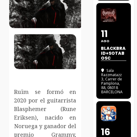
11
AGO
BLACKBRA
ID+SOTAB
OSC
Sala
Razzmatazz
3
, Carrer de
Pamplona,
88, 08018
Ruïm se formó en
BARCELONA
2020 por el guitarrista
Blasphemer (Rune
Eriksen), nacido en
Noruega y ganador del
16
premio Grammy,