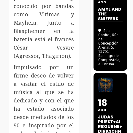
AGO
conocido por bandas
AMYL AND
como Vltimas y
THE
SNIFFERS
Mayhem. Junto a
Blasphemer en la
Sala
Capitol
, Rúa
batería está el francés
de
Concepción
César Vesvre
Arenal, 5,
15702
(Agressor, Thagirion).
Santiago de
Compostela,
A Coruña
Impulsado por un
firme deseo de volver
a visitar el estilo de
música al que se ha
dedicado y con el que
18
ha estado asociado
AGO
desde mediados de los
JUDAS
PRIEST+AI
90 e inspirado por el
RBOURNE+
DIRKSCHN