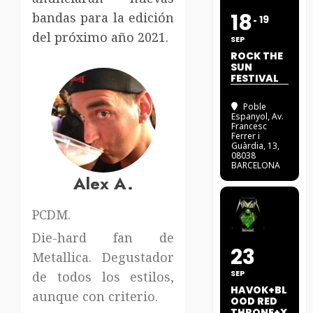
18
bandas para la edición
19
del próximo año 2021.
SEP
ROCK THE
SUN
FESTIVAL
Poble
Espanyol
, Av.
Francesc
Ferrer i
Guàrdia, 13,
08038
BARCELONA
Alex A.
PCDM.
Die-hard fan de
23
Metallica. Degustador
SEP
de todos los estilos,
HAVOK+BL
aunque con criterio.
OOD RED
THRONE+X