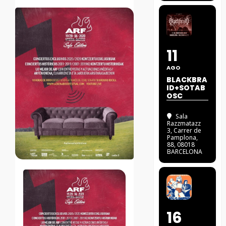
11
AGO
BLACKBRA
ID+SOTAB
OSC
Sala
Razzmatazz
3
, Carrer de
Pamplona,
88, 08018
BARCELONA
16