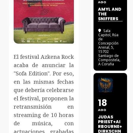
AGO
AMYL AND
THE
SNIFFERS
Sala
Capitol
, Rúa
de
Concepción
Arenal, 5,
15702
El festival Azkena Rock
Santiago de
Compostela,
acaba de anunciar la
A Coruña
"Sofa Edition". Por eso,
en las mismas fechas
que debería celebrarse
el festival, proponen la
18
retransmisión en
AGO
streaming de 10 horas
JUDAS
PRIEST+AI
de música, con
RBOURNE+
actuaciones grabadas
DIRKSCHN