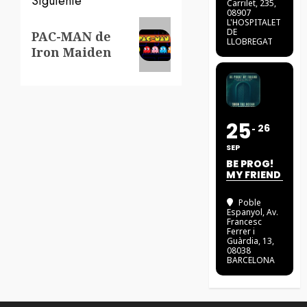
Siguiente
Carrilet, 235,
08907
L'HOSPITALET
Siguiente
DE
PAC-MAN de
LLOBREGAT
entrada:
Iron Maiden
25
26
SEP
BE PROG!
MY FRIEND
Poble
Espanyol
, Av.
Francesc
Ferrer i
Guàrdia, 13,
08038
BARCELONA