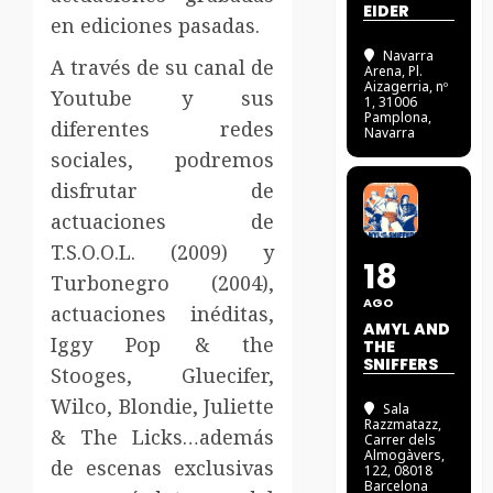
EIDER
en ediciones pasadas.
Navarra
A través de su canal de
Arena
, Pl.
Aizagerria, nº
Youtube y sus
1, 31006
Pamplona,
diferentes redes
Navarra
sociales, podremos
disfrutar de
actuaciones de
T.S.O.O.L. (2009) y
18
Turbonegro (2004),
AGO
actuaciones inéditas,
AMYL AND
Iggy Pop & the
THE
SNIFFERS
Stooges, Gl
uecifer,
Wilco, Blondie, Juliette
Sala
Razzmatazz
,
& The Licks…además
Carrer dels
Almogàvers,
de escenas exclusivas
122, 08018
Barcelona