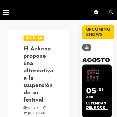
Menú
principal
UPCOMING
SHOWS
NOTÍCIAS
El Azkena
propone
AGOSTO
una
alternativa
a la
suspensión
05
08
de su
AGO
festival
LEYENDAS
DEL ROCK
ALEX A.
12 JUNIO 2020