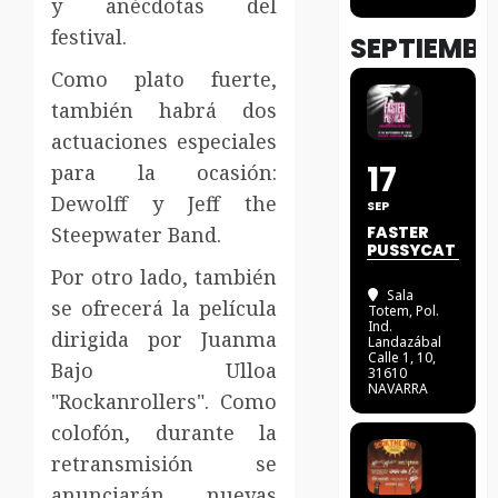
y anécdotas del
festival.
SEPTIEMBR
Como plato fuerte,
también habrá dos
actuaciones especiales
17
para la ocasión:
Dewolff y Jeff the
SEP
Steepwater Band.
FASTER
PUSSYCAT
Por otro lado, también
Sala
se ofrecerá la película
Totem
, Pol.
Ind.
dirigida por Juanma
Landazábal
Calle 1, 10,
Bajo Ulloa
31610
NAVARRA
"Rockanrollers". Como
colofón, durante la
retransmisión se
anunciarán nuevas