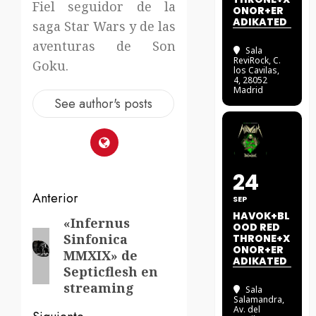
Fiel seguidor de la
ONOR+ER
ADIKATED
saga Star Wars y de las
aventuras de Son
Sala
ReviRock
, C.
Goku.
los Cavilas,
4, 28052
Madrid
See author's posts
24
Navegación
Anterior
SEP
HAVOK+BL
de
«Infernus
Entrada
OOD RED
Sinfonica
THRONE+X
anterior:
entradas
ONOR+ER
MMXIX» de
ADIKATED
Septicflesh en
streaming
Sala
Salamandra
,
Av. del