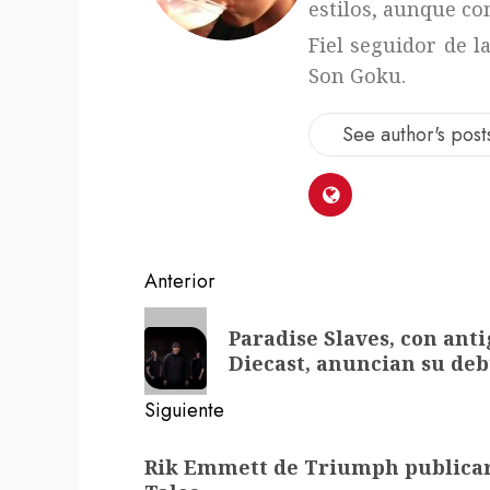
estilos, aunque con
Fiel seguidor de l
Son Goku.
See author's post
Navegación
Anterior
de
Entrada
Paradise Slaves, con ant
anterior:
entradas
Diecast, anuncian su de
Siguiente
Siguiente
Rik Emmett de Triumph publicará
entrada: