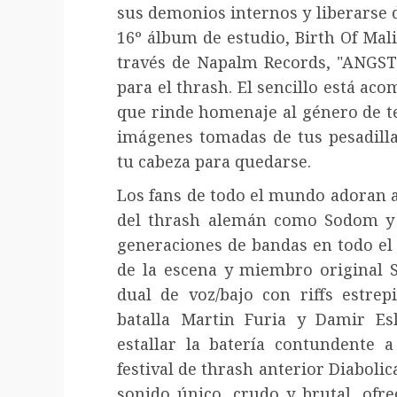
sus demonios internos y liberarse 
16º álbum de estudio, Birth Of Mali
través de Napalm Records, "ANGST
para el thrash. El sencillo está ac
que rinde homenaje al género de ter
imágenes tomadas de tus pesadill
tu cabeza para quedarse.
Los fans de todo el mundo adoran 
del thrash alemán como Sodom y K
generaciones de bandas en todo el 
de la escena y miembro original 
dual de voz/bajo con riffs estre
batalla Martin Furia y Damir Es
estallar la batería contundente 
festival de thrash anterior Diaboli
sonido único, crudo y brutal, ofr