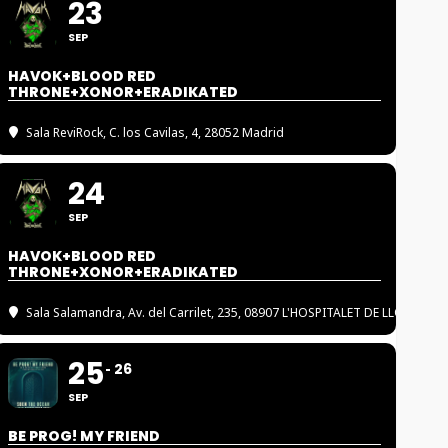
23
SEP
HAVOK+BLOOD RED
THRONE+XONOR+ERADIKATED
Sala ReviRock
, C. los Cavilas, 4, 28052 Madrid
24
SEP
HAVOK+BLOOD RED
THRONE+XONOR+ERADIKATED
Sala Salamandra
, Av. del Carrilet, 235, 08907 L'HOSPITALET DE LLOBREGA
25
26
SEP
BE PROG! MY FRIEND