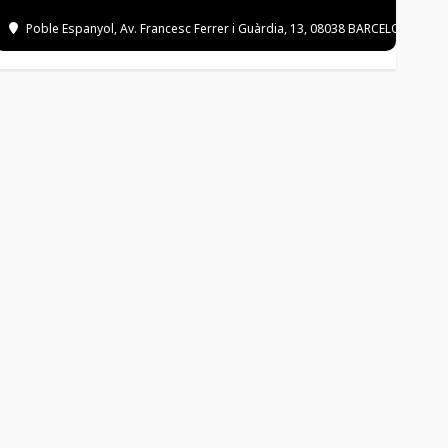
Poble Espanyol
, Av. Francesc Ferrer i Guàrdia, 13, 08038 BARCELONA