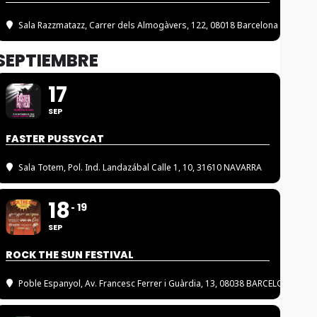
Sala Razzmatazz
, Carrer dels Almogàvers, 122, 08018 Barcelona
SEPTIEMBRE
17
SEP
FASTER PUSSYCAT
Sala Totem
, Pol. Ind. Landazábal Calle 1, 10, 31610 NAVARRA
18
19
SEP
ROCK THE SUN FESTIVAL
Poble Espanyol
, Av. Francesc Ferrer i Guàrdia, 13, 08038 BARCELONA