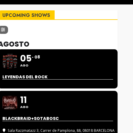
UPCOMING SHOWS
AGOSTO
05
08
AGO
LEYENDAS DEL ROCK
11
AGO
BLACKBRAID+SOTABOSC
Sala Razzmatazz 3
, Carrer de Pamplona, 88, 08018 BARCELONA