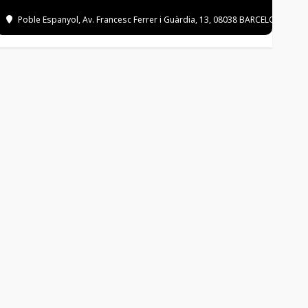
Poble Espanyol
, Av. Francesc Ferrer i Guàrdia, 13, 08038 BARCELONA