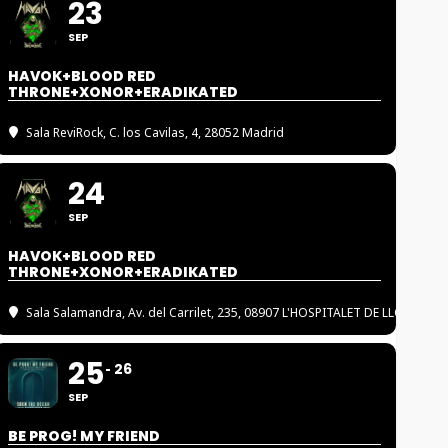
23
SEP
HAVOK+BLOOD RED
THRONE+XONOR+ERADIKATED
Sala ReviRock
, C. los Cavilas, 4, 28052 Madrid
24
SEP
HAVOK+BLOOD RED
THRONE+XONOR+ERADIKATED
Sala Salamandra
, Av. del Carrilet, 235, 08907 L'HOSPITALET DE LLOBREGA
25
26
SEP
BE PROG! MY FRIEND