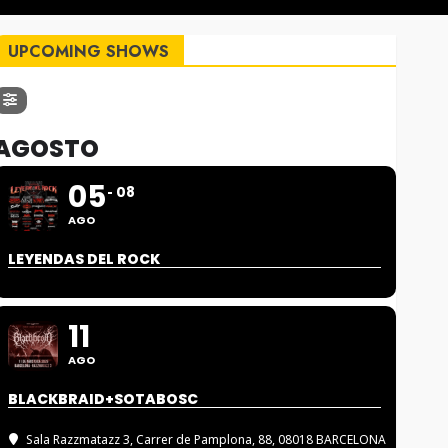
UPCOMING SHOWS
AGOSTO
05
08
AGO
LEYENDAS DEL ROCK
11
AGO
BLACKBRAID+SOTABOSC
Sala Razzmatazz 3
, Carrer de Pamplona, 88, 08018 BARCELONA