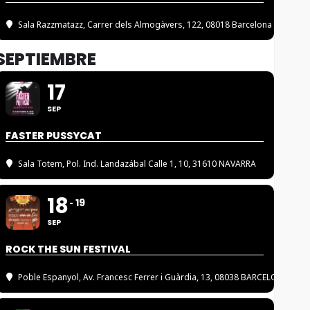
Sala Razzmatazz
, Carrer dels Almogàvers, 122, 08018 Barcelona
SEPTIEMBRE
17
SEP
FASTER PUSSYCAT
Sala Totem
, Pol. Ind. Landazábal Calle 1, 10, 31610 NAVARRA
18
19
SEP
ROCK THE SUN FESTIVAL
Poble Espanyol
, Av. Francesc Ferrer i Guàrdia, 13, 08038 BARCELONA