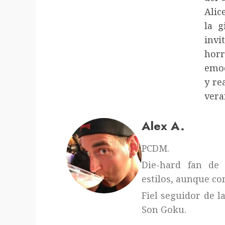
Alic
la g
invi
horr
emoc
y re
vera
Alex A.
PCDM.
Die-hard fan de 
estilos, aunque con
Fiel seguidor de l
Son Goku.