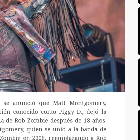
r se anunció que Matt Montgomery,
ién conocido como Piggy D., dejó la
a de Rob Zombie después de 18 años.
gomery, quien se unió a la banda de
Zombie en 2006, reemplazando a Rob