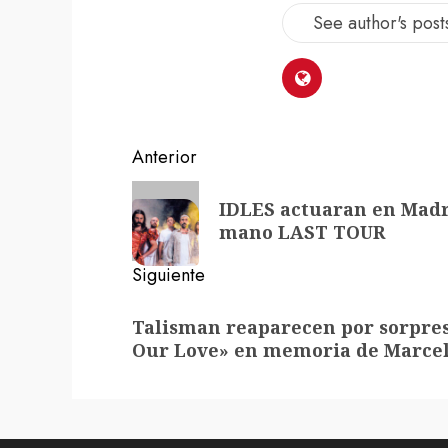
See author's post
Navegación
Anterior
de
Entrada
IDLES actuaran en Madr
anterior:
entradas
mano LAST TOUR
Siguiente
Siguiente
Talisman reaparecen por sorpres
entrada:
Our Love» en memoria de Marcel