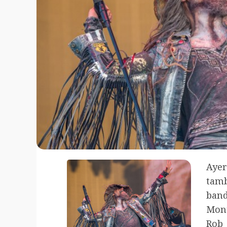
Aye
tamb
band
Mont
Rob 