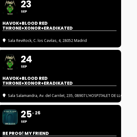
23
SEP
HAVOK+BLOOD RED
THRONE+XONOR+ERADIKATED
Sala ReviRock
, C. los Cavilas, 4, 28052 Madrid
24
SEP
HAVOK+BLOOD RED
THRONE+XONOR+ERADIKATED
Sala Salamandra
, Av. del Carrilet, 235, 08907 L'HOSPITALET DE LLOBREGA
25
26
SEP
BE PROG! MY FRIEND