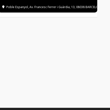
Poble Espanyol
, Av. Francesc Ferrer i Guàrdia, 13, 08038 BARCELONA