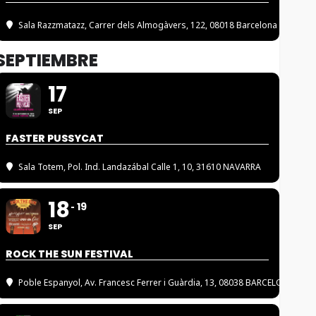
Sala Razzmatazz
, Carrer dels Almogàvers, 122, 08018 Barcelona
SEPTIEMBRE
17
SEP
FASTER PUSSYCAT
Sala Totem
, Pol. Ind. Landazábal Calle 1, 10, 31610 NAVARRA
18
19
SEP
ROCK THE SUN FESTIVAL
Poble Espanyol
, Av. Francesc Ferrer i Guàrdia, 13, 08038 BARCELONA