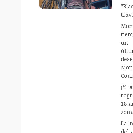
"Bla
trav
Mont
tiem
un 
últi
dese
Mon
Coun
¡Y 
regr
18 a
zomb
La n
del 