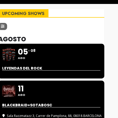
UPCOMING SHOWS
AGOSTO
05
08
AGO
LEYENDAS DEL ROCK
11
AGO
BLACKBRAID+SOTABOSC
Sala Razzmatazz 3
, Carrer de Pamplona, 88, 08018 BARCELONA