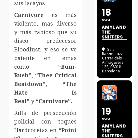
sus lacayos .
18
Carnivore
es más
AGO
violento, más diverso
AMYL AND
y más rabioso que su
THE
SNIFFERS
disco predecesor
Bloodlust, y eso se ve
Sala
Razzmatazz
,
patente en temas
Carrer dels
Almogàvers,
como
“Bum-
122, 08018
Barcelona
Rush”
,
“Thee Critical
Beatdown”
,
“The
Hate Is
Real”
y
“Carnivore”.
19
Riffs de persecución
AGO
policial con toques
AMYL AND
Hardcoretas en
“Point
THE
SNIFFERS