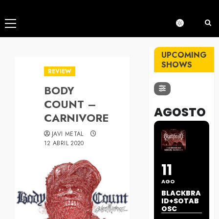
Menú
principal
UPCOMING
SHOWS
REVIEW
BODY
COUNT –
AGOSTO
CARNIVORE
JAVI METAL
12 ABRIL 2020
11
AGO
BLACKBRA
ID+SOTAB
OSC