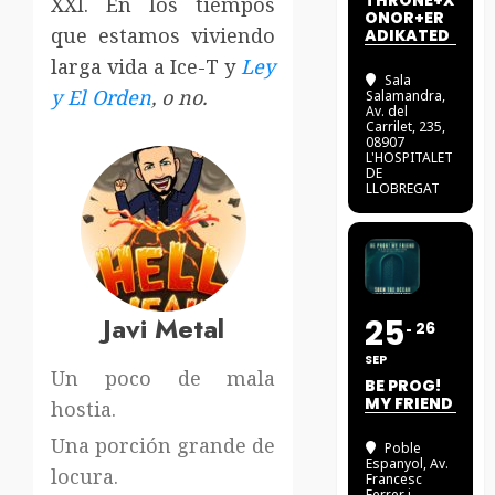
THRONE+X
XXI. En los tiempos
ONOR+ER
que estamos viviendo
ADIKATED
larga vida a Ice-T y
Ley
Sala
y El Orden
, o no.
Salamandra
,
Av. del
Carrilet, 235,
08907
L'HOSPITALET
DE
LLOBREGAT
Javi Metal
25
26
SEP
Un poco de mala
BE PROG!
MY FRIEND
hostia.
Una porción grande de
Poble
Espanyol
, Av.
locura.
Francesc
Ferrer i