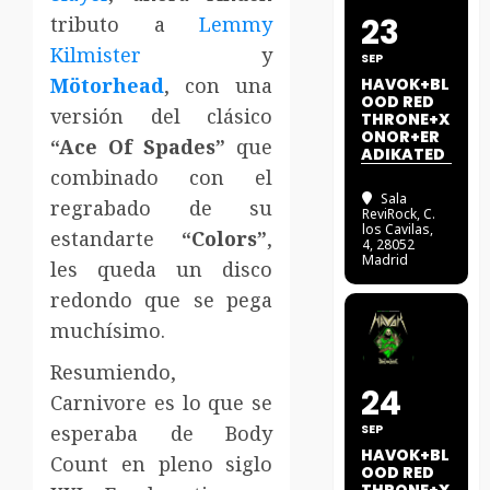
23
tributo a
Lemmy
Kilmister
y
SEP
Mötorhead
, con una
HAVOK+BL
OOD RED
versión del clásico
THRONE+X
ONOR+ER
“Ace Of Spades”
que
ADIKATED
combinado con el
Sala
regrabado de su
ReviRock
, C.
los Cavilas,
estandarte
“Colors”
,
4, 28052
Madrid
les queda un disco
redondo que se pega
muchísimo.
Resumiendo,
24
Carnivore es lo que se
esperaba de Body
SEP
HAVOK+BL
Count en pleno siglo
OOD RED