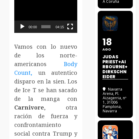
Reproductor
A Coruña
de
vídeo
00:00
04:15
18
Vamos con lo nuevo
AGO
de los norte-
JUDAS
PRIEST+AI
americanos
Body
RBOURNE+
DIRKSCHN
Count,
un autentico
EIDER
disparo en la sien. Los
de Ice T se han sacado
Navarra
Arena
, Pl.
de la manga con
Aizagerria, nº
1, 31006
Carnivore
, otra
Pamplona,
Navarra
ración de fuerza y
confrontamiento
social contra Trump y