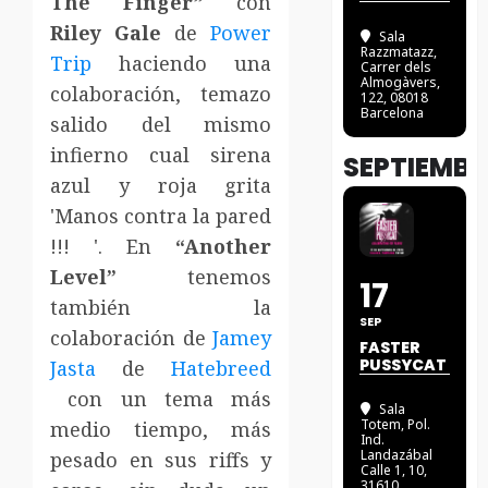
The Finger”
con
Riley Gale
de
Power
Sala
Razzmatazz
,
Trip
haciendo una
Carrer dels
Almogàvers,
colaboración, temazo
122, 08018
Barcelona
salido del mismo
infierno cual sirena
SEPTIEMBR
azul y roja grita
'Manos contra la pared
!!! '. En
“Another
Level”
tenemos
17
también la
SEP
colaboración de
Jamey
FASTER
PUSSYCAT
Jasta
de
Hatebreed
con un tema más
Sala
Totem
, Pol.
medio tiempo, más
Ind.
Landazábal
pesado en sus riffs y
Calle 1, 10,
31610