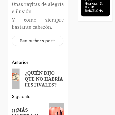
Unas rayitas de alegría
Guàrdia, 13,
08038
e ilusión.
BARCELONA
Y como siempre
bastante cabezón.
See author's posts
Navegación
Anterior
de
Entrada
¿QUIÉN DIJO
QUE NO HABRÍA
anterior:
entradas
FESTIVALES?
Siguiente
Siguiente
¡¡¡MÁS
entrada: