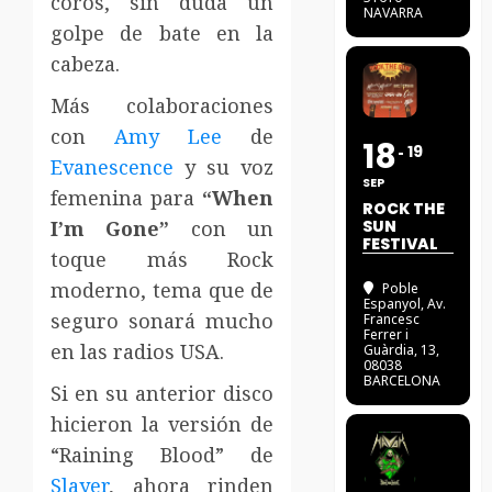
coros, sin duda un
NAVARRA
golpe de bate en la
cabeza.
Más colaboraciones
con
Amy Lee
de
18
19
Evanescence
y su voz
SEP
femenina para
“When
ROCK THE
I’m Gone”
con un
SUN
FESTIVAL
toque más Rock
moderno, tema que de
Poble
Espanyol
, Av.
seguro sonará mucho
Francesc
Ferrer i
en las radios USA.
Guàrdia, 13,
08038
BARCELONA
Si en su anterior disco
hicieron la versión de
“Raining Blood” de
Slayer
, ahora rinden