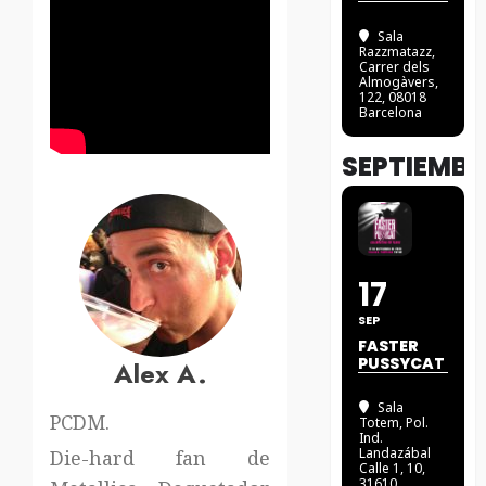
Sala
Razzmatazz
,
Carrer dels
Almogàvers,
122, 08018
Barcelona
SEPTIEMBR
17
SEP
FASTER
PUSSYCAT
Alex A.
Sala
PCDM.
Totem
, Pol.
Ind.
Landazábal
Die-hard fan de
Calle 1, 10,
31610