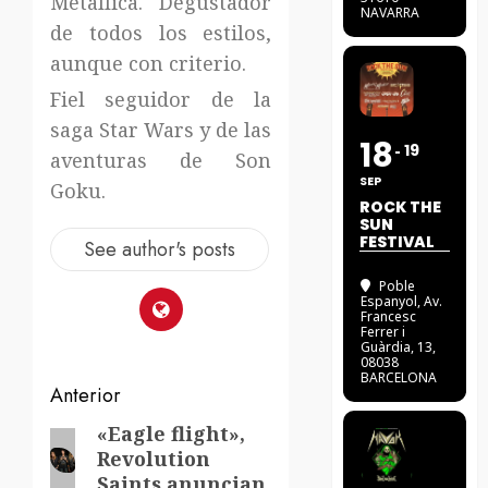
Metallica. Degustador
NAVARRA
de todos los estilos,
aunque con criterio.
Fiel seguidor de la
saga Star Wars y de las
18
19
aventuras de Son
SEP
Goku.
ROCK THE
SUN
FESTIVAL
See author's posts
Poble
Espanyol
, Av.
Francesc
Ferrer i
Guàrdia, 13,
08038
BARCELONA
Navegación
Anterior
de
«Eagle flight»,
Entrada
Revolution
anterior:
entradas
Saints anuncian