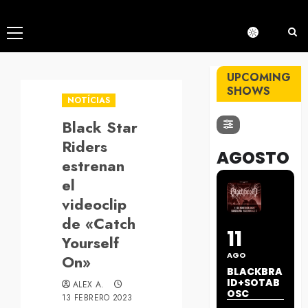
Menú
principal
UPCOMING
SHOWS
NOTÍCIAS
Black Star
Riders
AGOSTO
estrenan
el
videoclip
de «Catch
11
Yourself
AGO
On»
BLACKBRA
ID+SOTAB
ALEX A.
OSC
13 FEBRERO 2023