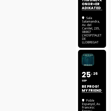
THRONE+X
ONOR+ER
ADIKATED
Sala
Salamandra
,
Av. del
Carrilet, 235,
08907
L'HOSPITALET
DE
LLOBREGAT
25
26
SEP
BE PROG!
MY FRIEND
Poble
Espanyol
, Av.
Francesc
Ferrer i