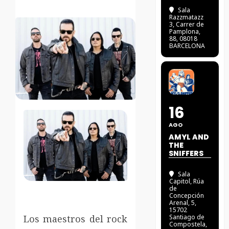
Sala
Razzmatazz
3
, Carrer de
Pamplona,
88, 08018
BARCELONA
16
AGO
AMYL AND
THE
SNIFFERS
Sala
Capitol
, Rúa
de
Concepción
Arenal, 5,
15702
Los maestros del rock
Santiago de
Compostela,