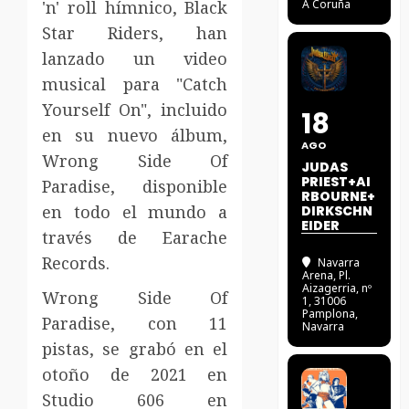
'n' roll hímnico, Black
A Coruña
Star Riders, han
lanzado un video
musical para "Catch
Yourself On", incluido
18
en su nuevo álbum,
AGO
Wrong Side Of
JUDAS
PRIEST+AI
Paradise, disponible
RBOURNE+
en todo el mundo a
DIRKSCHN
EIDER
través de Earache
Records.
Navarra
Arena
, Pl.
Aizagerria, nº
Wrong Side Of
1, 31006
Pamplona,
Paradise, con 11
Navarra
pistas, se grabó en el
otoño de 2021 en
Studio 606 en