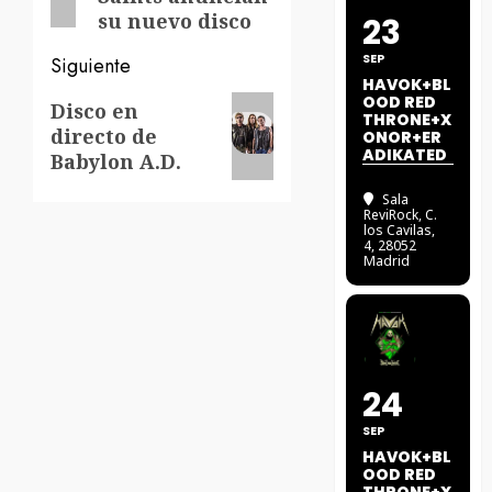
su nuevo disco
23
SEP
Siguiente
HAVOK+BL
OOD RED
Siguiente
Disco en
THRONE+X
directo de
entrada:
ONOR+ER
ADIKATED
Babylon A.D.
Sala
ReviRock
, C.
los Cavilas,
4, 28052
Madrid
24
SEP
HAVOK+BL
OOD RED