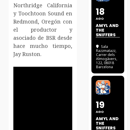
Northridge California
18
y Toochtoon Sound en
AGO
Redmond, Oregón con
AMYL AND
el productor y
THE
SNIFFERS
asociado de BSR desde
hace mucho tiempo,
Sala
Razzmatazz
,
Jay Ruston.
Carrer dels
Almogàvers,
122, 08018
Barcelona
19
AGO
AMYL AND
THE
SNIFFERS