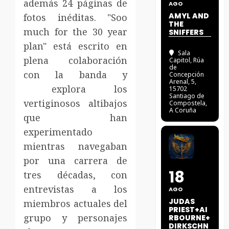
además 24 páginas de
AGO
AMYL AND
fotos inéditas. "Soo
THE
much for the 30 year
SNIFFERS
plan" está escrito en
Sala
plena colaboración
Capitol
, Rúa
de
con la banda y
Concepción
Arenal, 5,
explora los
15702
Santiago de
vertiginosos altibajos
Compostela,
A Coruña
que han
experimentado
mientras navegaban
por una carrera de
18
tres décadas, con
entrevistas a los
AGO
JUDAS
miembros actuales del
PRIEST+AI
grupo y personajes
RBOURNE+
DIRKSCHN