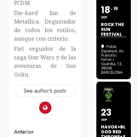
PCDM.
18
19
Die-hard fan de
SEP
Metallica. Degustador
ROCK THE
de todos los estilos,
SUN
FESTIVAL
aunque con criterio.
Poble
Fiel seguidor de la
Espanyol
, Av.
Francesc
saga Star Wars y de las
Ferrer i
Guàrdia, 13,
aventuras de Son
08038
BARCELONA
Goku.
See author's posts
23
SEP
HAVOK+BL
Navegación
Anterior
OOD RED
THRONE+X