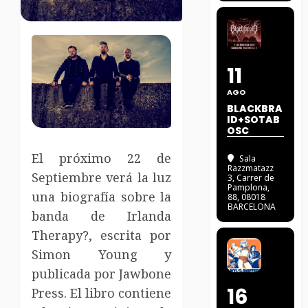
11
AGO
BLACKBRA
ID+SOTAB
OSC
El próximo 22 de
Sala
Razzmatazz
Septiembre verá la luz
3
, Carrer de
Pamplona,
una biografía sobre la
88, 08018
BARCELONA
banda de Irlanda
Therapy?, escrita por
Simon Young y
publicada por Jawbone
16
Press. El libro contiene