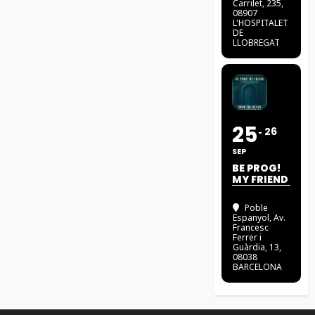
Carrilet, 235,
08907
L'HOSPITALET
DE
LLOBREGAT
25
26
SEP
BE PROG!
MY FRIEND
Poble
Espanyol
, Av.
Francesc
Ferrer i
Guàrdia, 13,
08038
BARCELONA