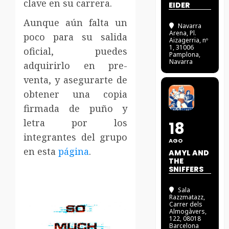
clave en su carrera.
EIDER
Aunque aún falta un
Navarra
Arena
, Pl.
poco para su salida
Aizagerria, nº
1, 31006
oficial, puedes
Pamplona,
Navarra
adquirirlo en pre-
venta, y asegurarte de
obtener una copia
firmada de puño y
letra por los
18
integrantes del grupo
AGO
en esta
página
.
AMYL AND
THE
SNIFFERS
Sala
Razzmatazz
,
Carrer dels
Almogàvers,
122, 08018
Barcelona