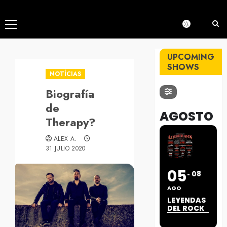
Menú
principal
UPCOMING
SHOWS
NOTÍCIAS
Biografía
de
AGOSTO
Therapy?
ALEX A.
31 JULIO 2020
05
08
AGO
LEYENDAS
DEL ROCK