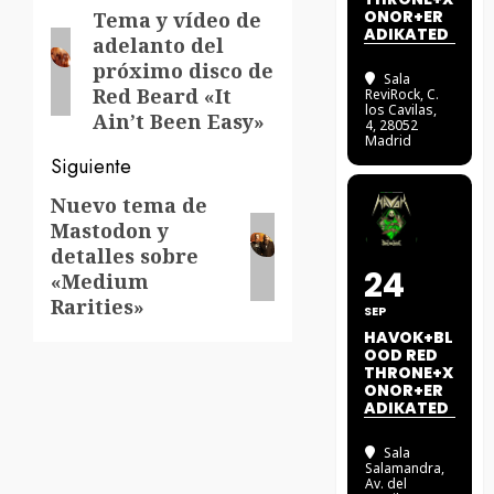
de
ONOR+ER
Tema y vídeo de
Entrada
ADIKATED
adelanto del
anterior:
entradas
próximo disco de
Sala
Red Beard «It
ReviRock
, C.
los Cavilas,
Ain’t Been Easy»
4, 28052
Madrid
Siguiente
Nuevo tema de
Siguiente
Mastodon y
entrada:
detalles sobre
24
«Medium
Rarities»
SEP
HAVOK+BL
OOD RED
THRONE+X
ONOR+ER
ADIKATED
Sala
Salamandra
,
Av. del