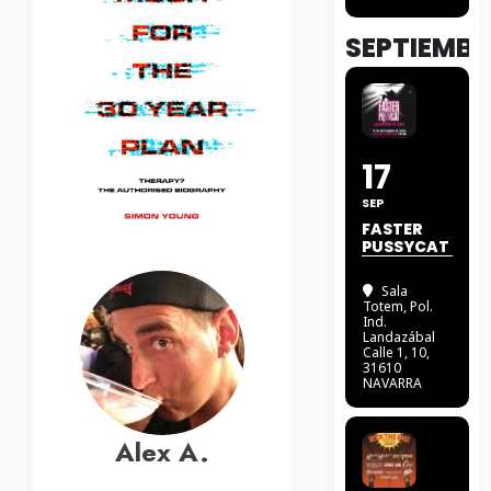
SEPTIEMBR
17
SEP
FASTER
PUSSYCAT
Sala
Totem
, Pol.
Ind.
Landazábal
Calle 1, 10,
31610
NAVARRA
Alex A.