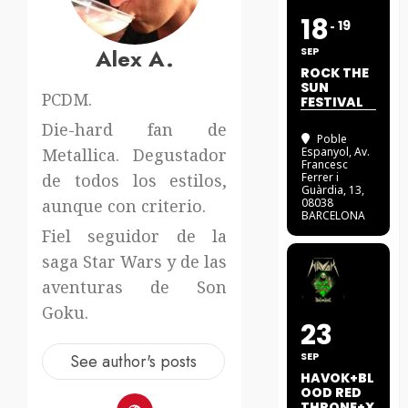
18
19
Alex A.
SEP
ROCK THE
SUN
PCDM.
FESTIVAL
Die-hard fan de
Poble
Metallica. Degustador
Espanyol
, Av.
Francesc
de todos los estilos,
Ferrer i
Guàrdia, 13,
aunque con criterio.
08038
BARCELONA
Fiel seguidor de la
saga Star Wars y de las
aventuras de Son
Goku.
23
SEP
See author's posts
HAVOK+BL
OOD RED
THRONE+X