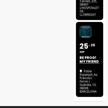
Carrilet, 235,
08907
L'HOSPITALET
DE
LLOBREGAT
25
26
SEP
BE PROG!
MY FRIEND
Poble
Espanyol
, Av.
Francesc
Ferrer i
Guàrdia, 13,
08038
BARCELONA