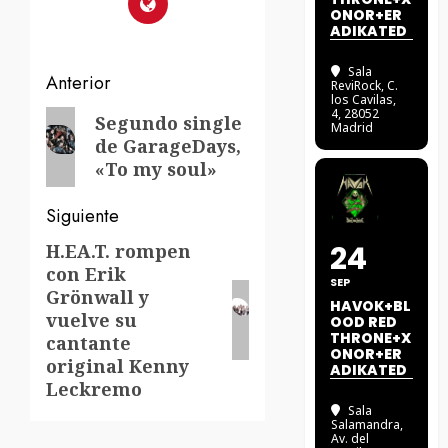
ONOR+ER
ADIKATED
Sala
Navegación
Anterior
ReviRock
, C.
los Cavilas,
de
4, 28052
Entrada
Segundo single
Madrid
de GarageDays,
anterior:
entradas
«To my soul»
Siguiente
24
H.EA.T. rompen
Siguiente
con Erik
entrada:
SEP
Grönwall y
HAVOK+BL
vuelve su
OOD RED
THRONE+X
cantante
ONOR+ER
original Kenny
ADIKATED
Leckremo
Sala
Salamandra
,
Av. del