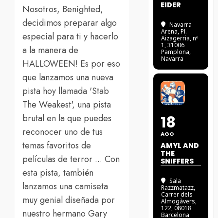
EIDER
Nosotros, Benighted,
decidimos preparar algo
Navarra
Arena
, Pl.
especial para ti y hacerlo
Aizagerria, nº
1, 31006
a la manera de
Pamplona,
Navarra
HALLOWEEN! Es por eso
que lanzamos una nueva
pista hoy llamada 'Stab
The Weakest', una pista
brutal en la que puedes
18
reconocer uno de tus
AGO
temas favoritos de
AMYL AND
THE
películas de terror ... Con
SNIFFERS
esta pista, también
Sala
lanzamos una camiseta
Razzmatazz
,
Carrer dels
muy genial diseñada por
Almogàvers,
122, 08018
nuestro hermano Gary
Barcelona