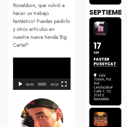
Ronaldson, que volvió a
SEPTIEMBR
hacer un trabajo
fantástico! Puedes pedirlo
y otros artículos en
nuestra nueva tienda Big
17
Cartel"
SEP
FASTER
Reproductor
PUSSYCAT
de
Sala
vídeo
Totem
, Pol.
Ind.
00:00
04:19
Landazábal
Calle 1, 10,
31610
NAVARRA