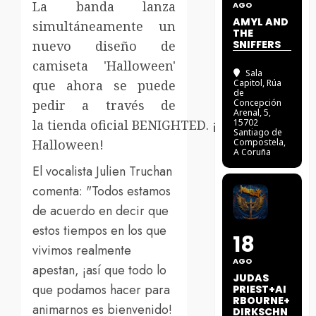
La banda lanza
AGO
AMYL AND
simultáneamente un
THE
nuevo diseño de
SNIFFERS
camiseta 'Halloween'
Sala
que ahora se puede
Capitol
, Rúa
de
pedir a través de
Concepción
Arenal, 5,
la tienda oficial BENIGHTED. ¡Feliz
15702
Santiago de
Halloween!
Compostela,
A Coruña
El vocalista Julien Truchan
comenta: "Todos estamos
de acuerdo en decir que
estos tiempos en los que
18
vivimos realmente
AGO
apestan, ¡así que todo lo
JUDAS
que podamos hacer para
PRIEST+AI
RBOURNE+
animarnos es bienvenido!
DIRKSCHN