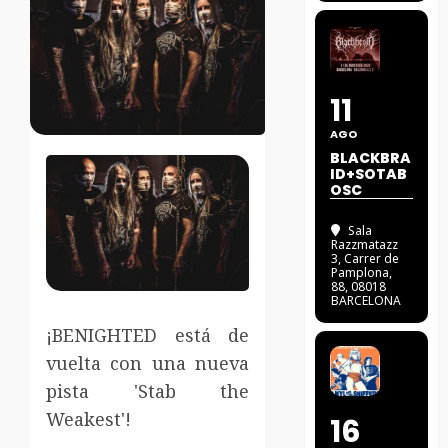
11
AGO
BLACKBRA
ID+SOTAB
OSC
Sala
Razzmatazz
3
, Carrer de
Pamplona,
88, 08018
BARCELONA
¡BENIGHTED está de
vuelta con una nueva
pista 'Stab the
Weakest'!
16