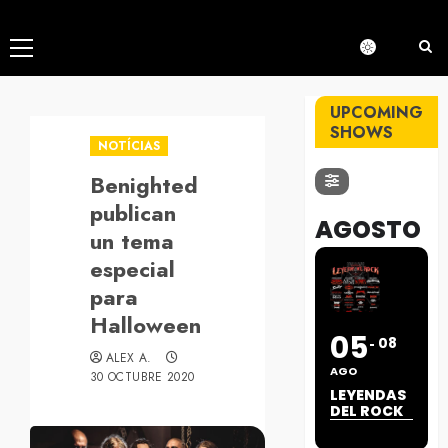
Menú
principal
UPCOMING
SHOWS
NOTÍCIAS
Benighted
publican
AGOSTO
un tema
especial
para
Halloween
05
08
ALEX A.
AGO
30 OCTUBRE 2020
LEYENDAS
DEL ROCK