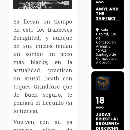
AGO
https://www.youtube.com/watch?
v=NFIeb2OPgUo&_=1
AMYL AND
THE
SNIFFERS
Ya llevan un tiempo
en esto los franceses
Sala
Capitol
, Rúa
Benighted, y aunque
de
Concepción
en sus inicios tenían
Arenal, 5,
15702
un sonido un poco
Santiago de
Compostela,
más blacky, en la
A Coruña
actualidad practican
un Brutal Death con
toques Grindcore que
de buen seguro, te
18
peinará el flequillo (si
AGO
lo tienes).
JUDAS
PRIEST+AI
Vuelven con su ya
RBOURNE+
DIRKSCHN