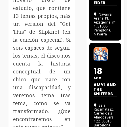
noveno disco de
EIDER
estudio, que contiene
Navarra
13 temas propios, más
Arena
, Pl.
Aizagerria, nº
un version del "Get
1, 31006
Pamplona,
This" de Slipknot (en
Navarra
la edición especial). Si
sóis capaces de seguir
los temas, el disco nos
cuenta la historia
18
conceptual de un
AGO
chico que nace con
AMYL AND
una discapacidad, y
THE
SNIFFERS
veremos tema tras
tema, como se va
Sala
Razzmatazz
,
transformado. ¿Que
Carrer dels
Almogàvers,
encontraremos en
122, 08018
Barcelona