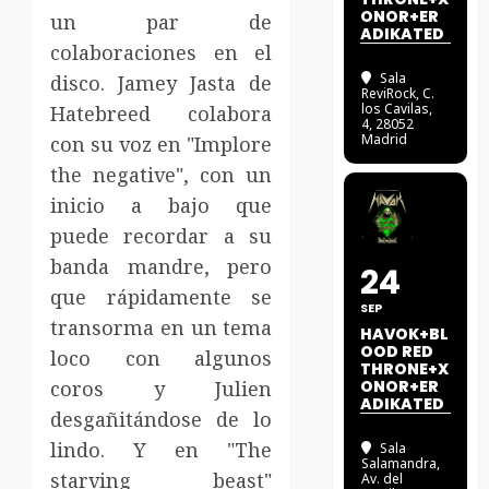
ONOR+ER
un par de
ADIKATED
colaboraciones en el
Sala
disco. Jamey Jasta de
ReviRock
, C.
los Cavilas,
Hatebreed colabora
4, 28052
Madrid
con su voz en "Implore
the negative", con un
inicio a bajo que
puede recordar a su
banda mandre, pero
24
que rápidamente se
SEP
transorma en un tema
HAVOK+BL
OOD RED
loco con algunos
THRONE+X
coros y Julien
ONOR+ER
ADIKATED
desgañitándose de lo
lindo. Y en "The
Sala
Salamandra
,
starving beast"
Av. del