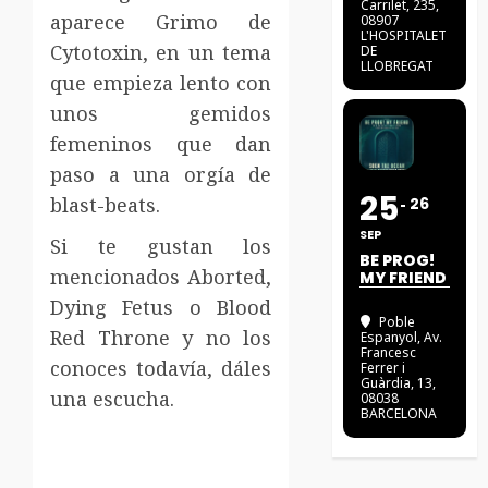
Carrilet, 235,
aparece Grimo de
08907
L'HOSPITALET
Cytotoxin, en un tema
DE
LLOBREGAT
que empieza lento con
unos gemidos
femeninos que dan
paso a una orgía de
25
blast-beats.
26
SEP
Si te gustan los
BE PROG!
mencionados Aborted,
MY FRIEND
Dying Fetus o Blood
Poble
Red Throne y no los
Espanyol
, Av.
Francesc
conoces todavía, dáles
Ferrer i
Guàrdia, 13,
una escucha.
08038
BARCELONA