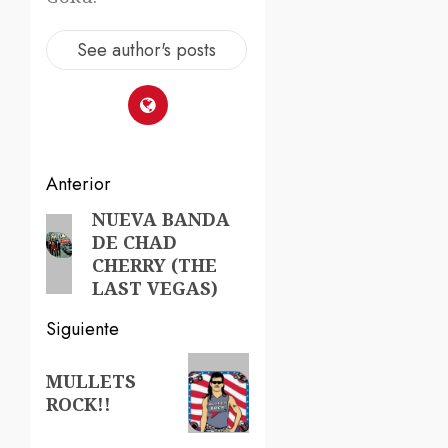
See author's posts
Navegación
Anterior
de
NUEVA BANDA
Entrada
DE CHAD
anterior:
entradas
CHERRY (THE
LAST VEGAS)
Siguiente
Siguiente
MULLETS
entrada:
ROCK!!