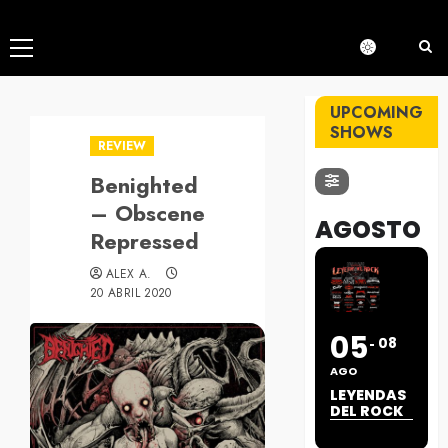
Menú
principal
UPCOMING
SHOWS
REVIEW
Benighted
– Obscene
AGOSTO
Repressed
ALEX A.
20 ABRIL 2020
05
08
AGO
LEYENDAS
DEL ROCK