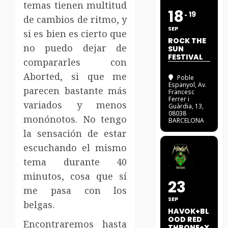
temas tienen multitud
18
19
de cambios de ritmo, y
SEP
si es bien es cierto que
ROCK THE
no puedo dejar de
SUN
FESTIVAL
compararles con
Aborted, si que me
Poble
Espanyol
, Av.
parecen bastante más
Francesc
Ferrer i
variados y menos
Guàrdia, 13,
08038
monónotos. No tengo
BARCELONA
la sensación de estar
escuchando el mismo
tema durante 40
minutos, cosa que sí
23
me pasa con los
SEP
belgas.
HAVOK+BL
OOD RED
Encontraremos hasta
THRONE+X