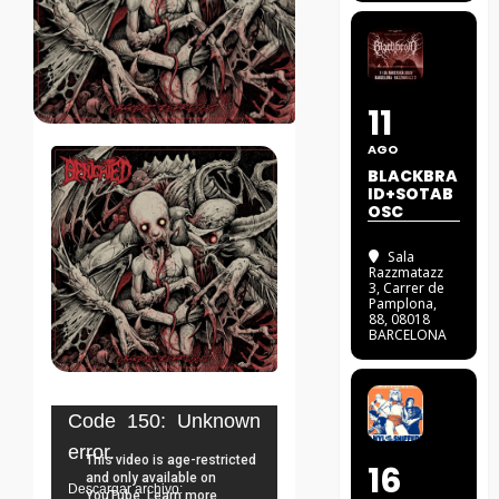
11
AGO
BLACKBRA
ID+SOTAB
OSC
Sala
Razzmatazz
3
, Carrer de
Pamplona,
88, 08018
BARCELONA
Reproductor
Code 150: Unknown
de
error.
16
vídeo
Descargar archivo: