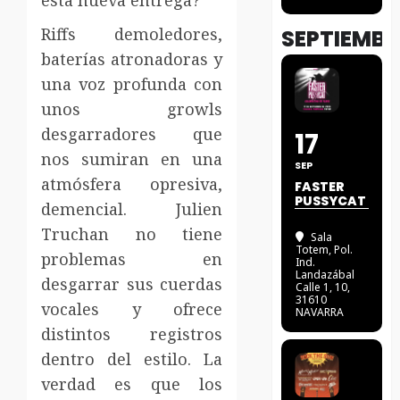
esta nueva entrega?
Riffs demoledores,
SEPTIEMBR
baterías atronadoras y
una voz profunda con
unos growls
desgarradores que
17
nos sumiran en una
SEP
atmósfera opresiva,
FASTER
PUSSYCAT
demencial. Julien
Truchan no tiene
Sala
Totem
, Pol.
problemas en
Ind.
Landazábal
desgarrar sus cuerdas
Calle 1, 10,
31610
vocales y ofrece
NAVARRA
distintos registros
dentro del estilo. La
verdad es que los