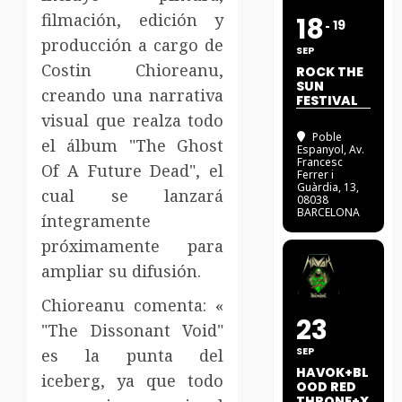
filmación, edición y
18
19
producción a cargo de
SEP
Costin Chioreanu,
ROCK THE
SUN
creando una narrativa
FESTIVAL
visual que realza todo
Poble
el álbum "The Ghost
Espanyol
, Av.
Francesc
Of A Future Dead", el
Ferrer i
Guàrdia, 13,
cual se lanzará
08038
BARCELONA
íntegramente
próximamente para
ampliar su difusión.
Chioreanu comenta: «
23
"The Dissonant Void"
SEP
es la punta del
HAVOK+BL
iceberg, ya que todo
OOD RED
THRONE+X