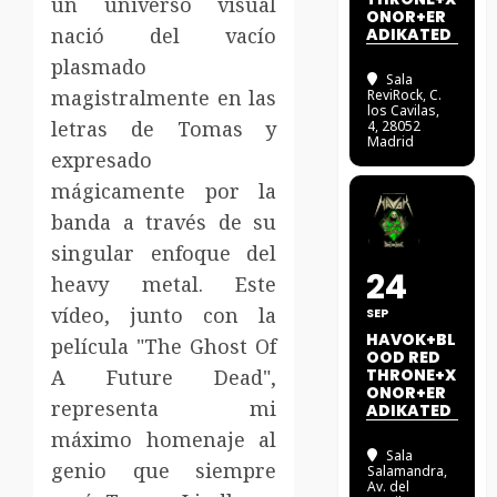
un universo visual
ONOR+ER
nació del vacío
ADIKATED
plasmado
Sala
magistralmente en las
ReviRock
, C.
los Cavilas,
letras de Tomas y
4, 28052
Madrid
expresado
mágicamente por la
banda a través de su
singular enfoque del
24
heavy metal. Este
vídeo, junto con la
SEP
HAVOK+BL
película "The Ghost Of
OOD RED
A Future Dead",
THRONE+X
ONOR+ER
representa mi
ADIKATED
máximo homenaje al
Sala
genio que siempre
Salamandra
,
Av. del