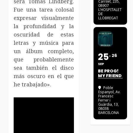
será Tomas Lindberg.
Carrilet, 235,
08907
Fue una tarea colosal
L'HOSPITALET
DE
expresar visualmente
LLOBREGAT
la profundidad y la
oscuridad de estas
letras y música para
un álbum completo,
25
26
que probablemente
SEP
sea también el disco
BE PROG!
más oscuro en el que
MY FRIEND
he trabajado».
Poble
Espanyol
, Av.
Francesc
Ferrer i
Guàrdia, 13,
08038
BARCELONA