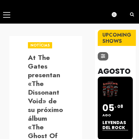
Menú
principal
UPCOMING
SHOWS
NOTÍCIAS
At The
Gates
AGOSTO
presentan
«The
Dissonant
Void» de
05
08
su próximo
AGO
álbum
LEYENDAS
«The
DEL ROCK
Ghost Of