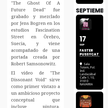
"The Ghost Of A
SEPTIEMBR
Future Dead" fue
grabado y mezclado
por Jens Bogren en los
estudios Fascination
Street en Örebro,
17
Suecia, y viene
SEP
acompañado de una
FASTER
PUSSYCAT
portada creada por
Robert Samsonowitz.
Sala
Totem
, Pol.
Ind.
El vídeo de "The
Landazábal
Calle 1, 10,
Dissonant Void" sirve
31610
NAVARRA
como primer vistazo a
un ambicioso proyecto
conceptual que
incluye pintura,