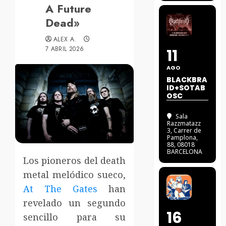
A Future
Dead»
ALEX A.
7 ABRIL 2026
11
AGO
BLACKBRA
ID+SOTAB
OSC
Sala
Razzmatazz
3
, Carrer de
Pamplona,
88, 08018
BARCELONA
Los pioneros del death
metal melódico sueco,
At The Gates
han
revelado un segundo
16
sencillo para su