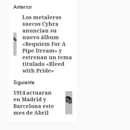
Navegación
Anterior
de
Los metaleros
Entrada
suecos Cyhra
anterior:
entradas
anuncian su
nuevo álbum
«Requiem For A
Pipe Dream» y
estrenan un tema
titulado «Bleed
with Pride»
Siguiente
1914 actuaran
Siguiente
en Madrid y
entrada:
Barcelona este
mes de Abril