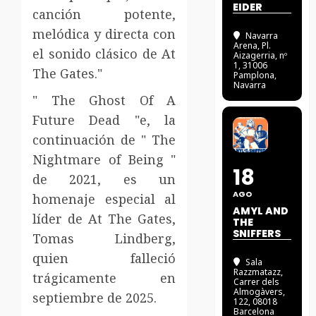
EIDER
canción potente,
melódica y directa con
Navarra
Arena
, Pl.
el sonido clásico de At
Aizagerria, nº
1, 31006
The Gates."
Pamplona,
Navarra
" The Ghost Of A
Future Dead "e, la
continuación de " The
Nightmare of Being "
18
de 2021, es un
AGO
homenaje especial al
AMYL AND
líder de At The Gates,
THE
SNIFFERS
Tomas Lindberg,
quien falleció
Sala
Razzmatazz
,
trágicamente en
Carrer dels
Almogàvers,
septiembre de 2025.
122, 08018
Barcelona