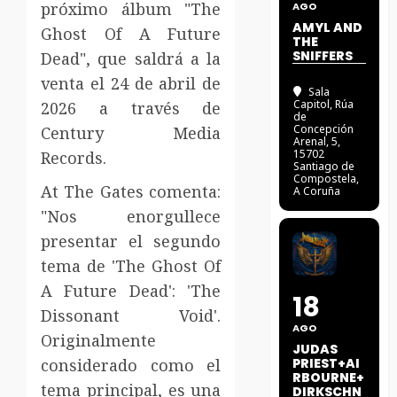
próximo álbum "The
AGO
AMYL AND
Ghost Of A Future
THE
SNIFFERS
Dead", que saldrá a la
venta el 24 de abril de
Sala
Capitol
, Rúa
2026 a través de
de
Concepción
Century Media
Arenal, 5,
15702
Records.
Santiago de
Compostela,
At The Gates comenta:
A Coruña
"Nos enorgullece
presentar el segundo
tema de 'The Ghost Of
A Future Dead': 'The
18
Dissonant Void'.
AGO
Originalmente
JUDAS
considerado como el
PRIEST+AI
RBOURNE+
tema principal, es una
DIRKSCHN