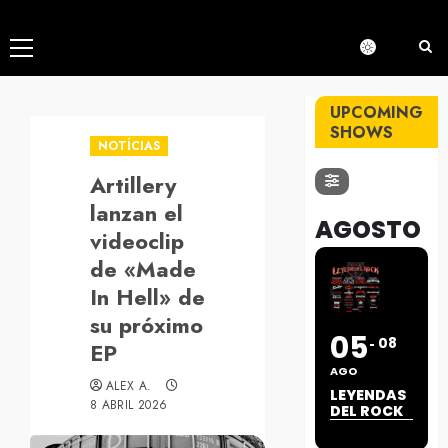
Menú
principal
UPCOMING
SHOWS
NOTÍCIAS
Artillery
lanzan el
AGOSTO
videoclip
de «Made
In Hell» de
su próximo
05
08
EP
AGO
ALEX A.
LEYENDAS
8 ABRIL 2026
DEL ROCK