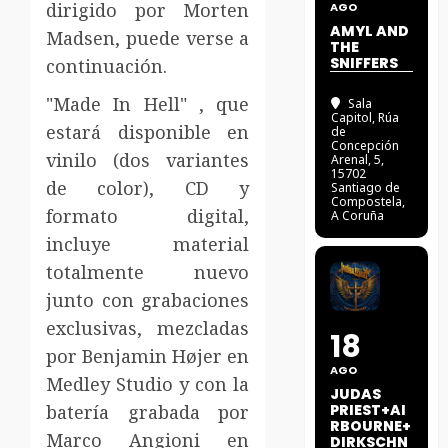
dirigido por Morten
AGO
AMYL AND
Madsen, puede verse a
THE
SNIFFERS
continuación.
"Made In Hell" , que
Sala
Capitol
, Rúa
estará disponible en
de
Concepción
vinilo (dos variantes
Arenal, 5,
15702
de color), CD y
Santiago de
Compostela,
formato digital,
A Coruña
incluye material
totalmente nuevo
junto con grabaciones
exclusivas, mezcladas
18
por Benjamin Højer en
AGO
Medley Studio y con la
JUDAS
batería grabada por
PRIEST+AI
RBOURNE+
Marco Angioni en
DIRKSCHN