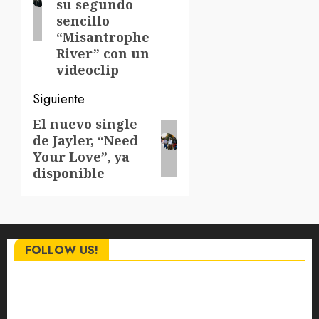
su segundo
sencillo
“Misantrophe
River” con un
videoclip
Siguiente
El nuevo single
Siguiente
de Jayler, “Need
entrada:
Your Love”, ya
disponible
FOLLOW US!