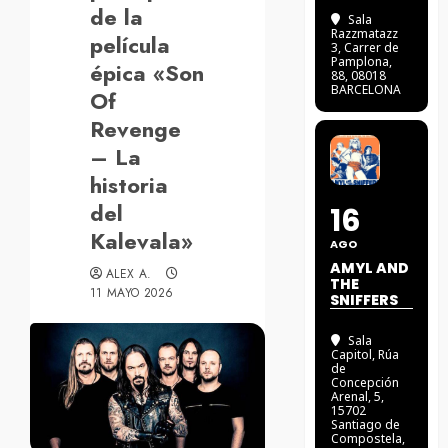
de la
Sala
Razzmatazz
película
3
, Carrer de
Pamplona,
épica «Son
88, 08018
BARCELONA
Of
Revenge
– La
historia
del
16
Kalevala»
AGO
AMYL AND
ALEX A.
THE
11 MAYO 2026
SNIFFERS
Sala
Capitol
, Rúa
de
Concepción
Arenal, 5,
15702
Santiago de
Compostela,