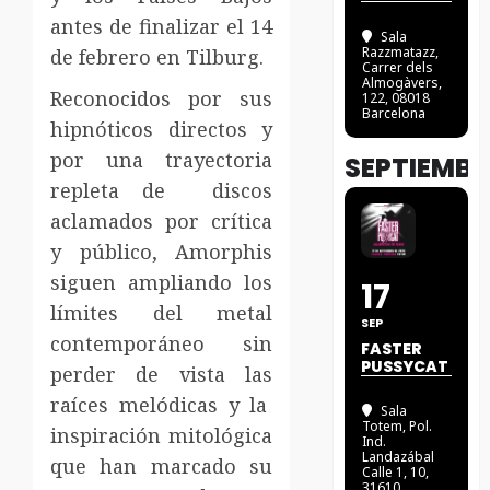
antes de finalizar el 14
Sala
Razzmatazz
,
de febrero en Tilburg.
Carrer dels
Almogàvers,
Reconocidos por sus
122, 08018
Barcelona
hipnóticos directos y
por una trayectoria
SEPTIEMBR
repleta de discos
aclamados por crítica
y público, Amorphis
siguen ampliando los
17
límites del metal
SEP
contemporáneo sin
FASTER
PUSSYCAT
perder de vista las
raíces melódicas y la
Sala
Totem
, Pol.
inspiración mitológica
Ind.
Landazábal
que han marcado su
Calle 1, 10,
31610