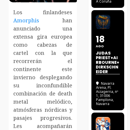
A Coruña
Los finlandeses
Amorphis
han
anunciado una
extensa gira europea
18
como cabezas de
AGO
cartel con la que
JUDAS
PRIEST+AI
recorrerán el
RBOURNE+
DIRKSCHN
continente este
EIDER
invierno desplegando
Navarra
su inconfundible
Arena
, Pl.
Aizagerria, nº
combinación de death
1, 31006
Pamplona,
metal melódico,
Navarra
atmósferas nórdicas y
pasajes progresivos.
Les acompañarán