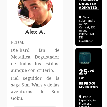
THRONE+X
ONOR+ER
ADIKATED
Sala
Salamandra
,
Av. del
Carrilet, 235,
Alex A.
08907
L'HOSPITALET
DE
LLOBREGAT
PCDM.
Die-hard fan de
Metallica. Degustador
de todos los estilos,
25
aunque con criterio.
26
Fiel seguidor de la
SEP
BE PROG!
saga Star Wars y de las
MY FRIEND
aventuras de Son
Poble
Goku.
Espanyol
, Av.
Francesc
Ferrer i