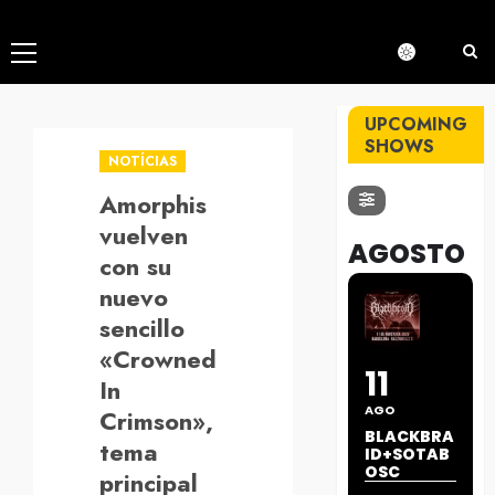
Menú
principal
UPCOMING
SHOWS
NOTÍCIAS
Amorphis
vuelven
AGOSTO
con su
nuevo
sencillo
«Crowned
11
In
AGO
Crimson»,
BLACKBRA
tema
ID+SOTAB
OSC
principal