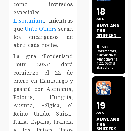
como invitados
18
especiales
AGO
Insomnium
, mientras
AMYL AND
que
Unto Others
serán
THE
SNIFFERS
los encargados de
abrir cada noche.
Sala
Razzmatazz
,
La gira ‘Borderland
Carrer dels
Almogàvers,
Tour 2027’ dará
122, 08018
Barcelona
comienzo el 22 de
enero en Hamburgo y
pasará por Alemania,
Polonia, Hungría,
19
Austria, Bélgica, el
Reino Unido, Suiza,
AGO
AMYL AND
Italia, España, Francia
THE
SNIFFERS
y los Países Bajos