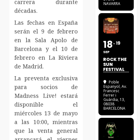
carrera durante
NAVARRA
décadas.
Las fechas en España
serán el 9 de febrero
en la Sala Apolo de
18
19
Barcelona y el 10 de
SEP
febrero en La Riviera
ROCK THE
SUN
de Madrid.
FESTIVAL
La preventa exclusiva
Poble
para socios de
Espanyol
, Av.
Francesc
Madness Live! estará
Ferrer i
Guàrdia, 13,
disponible el
08038
BARCELONA
miércoles 13 de mayo
a las 10:00, mientras
que la venta general
arrancará el viernes