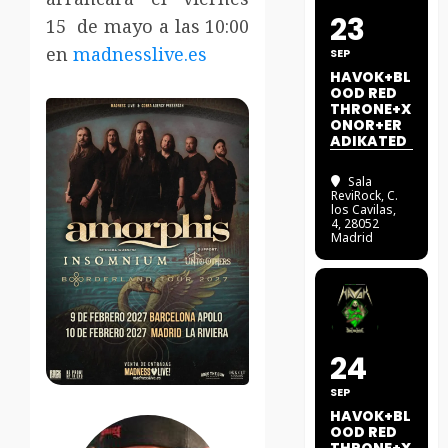
23
15 de mayo a las 10:00
en
madnesslive.es
SEP
HAVOK+BL
OOD RED
THRONE+X
ONOR+ER
ADIKATED
Sala
ReviRock
, C.
los Cavilas,
4, 28052
Madrid
24
SEP
HAVOK+BL
OOD RED