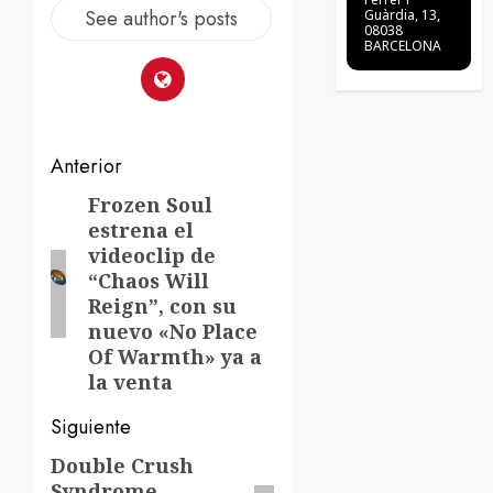
See author's posts
Guàrdia, 13,
08038
BARCELONA
Navegación
Anterior
de
Frozen Soul
Entrada
estrena el
anterior:
entradas
videoclip de
“Chaos Will
Reign”, con su
nuevo «No Place
Of Warmth» ya a
la venta
Siguiente
Double Crush
Siguiente
Syndrome