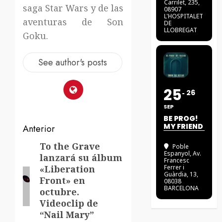
Carrilet, 235,
saga Star Wars y de las
08907
L'HOSPITALET
aventuras de Son
DE
LLOBREGAT
Goku.
See author's posts
25
26
SEP
BE PROG!
Navegación
MY FRIEND
Anterior
de
To the Grave
Entrada
Poble
Espanyol
, Av.
lanzará su álbum
anterior:
Francesc
entradas
«Liberation
Ferrer i
Guàrdia, 13,
Front» en
08038
BARCELONA
octubre.
Videoclip de
“Nail Mary”