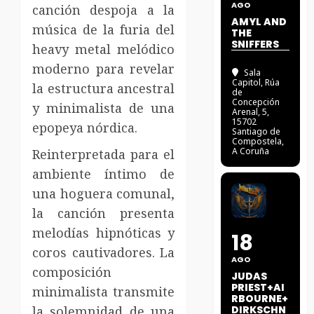
AGO
canción despoja a la
AMYL AND
música de la furia del
THE
SNIFFERS
heavy metal melódico
moderno para revelar
Sala
Capitol
, Rúa
la estructura ancestral
de
Concepción
y minimalista de una
Arenal, 5,
15702
epopeya nórdica.
Santiago de
Compostela,
A Coruña
Reinterpretada para el
ambiente íntimo de
una hoguera comunal,
la canción presenta
melodías hipnóticas y
18
coros cautivadores. La
AGO
composición
JUDAS
PRIEST+AI
minimalista transmite
RBOURNE+
la solemnidad de una
DIRKSCHN