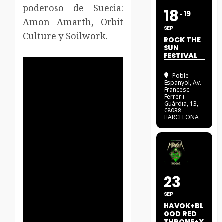
poderoso de Suecia:
18
19
Amon Amarth, Orbit
SEP
Culture y Soilwork.
ROCK THE
SUN
FESTIVAL
Poble
Espanyol
, Av.
Francesc
Ferrer i
Guàrdia, 13,
08038
BARCELONA
23
SEP
HAVOK+BL
OOD RED
THRONE+X