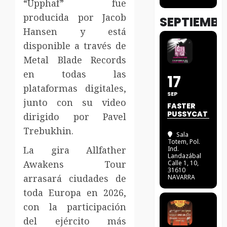
“Upphaf” fue
producida por Jacob
SEPTIEMBR
Hansen y está
disponible a través de
Metal Blade Records
en todas las
17
plataformas digitales,
SEP
junto con su video
FASTER
PUSSYCAT
dirigido por Pavel
Trebukhin.
Sala
Totem
, Pol.
La gira Allfather
Ind.
Landazábal
Awakens Tour
Calle 1, 10,
31610
arrasará ciudades de
NAVARRA
toda Europa en 2026,
con la participación
del ejército más