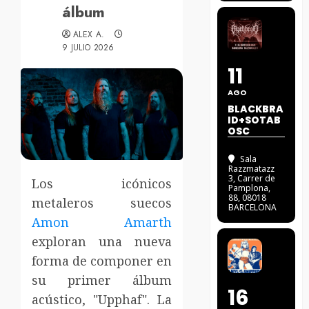
álbum
ALEX A.
9 JULIO 2026
11
AGO
BLACKBRA
ID+SOTAB
OSC
Sala
Razzmatazz
3
, Carrer de
Los icónicos
Pamplona,
88, 08018
metaleros suecos
BARCELONA
Amon Amarth
exploran una nueva
forma de componer en
su primer álbum
16
acústico, "Upphaf". La