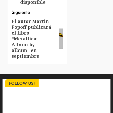
disponible
Siguiente
El autor Martin
Siguiente
Popoff publicará
entrada:
el libro
“Metallica:
Album by
album” en
septiembre
FOLLOW US!