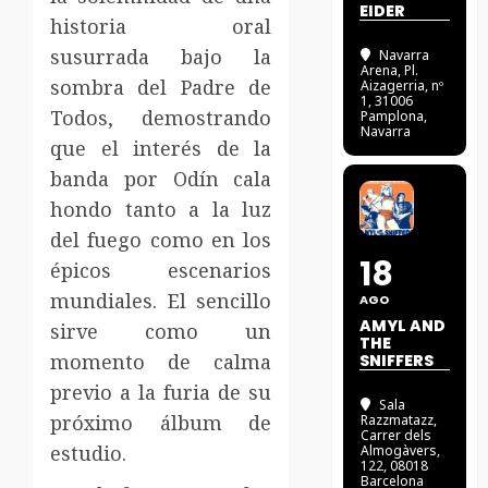
EIDER
historia oral
susurrada bajo la
Navarra
Arena
, Pl.
sombra del Padre de
Aizagerria, nº
1, 31006
Todos, demostrando
Pamplona,
Navarra
que el interés de la
banda por Odín cala
hondo tanto a la luz
del fuego como en los
18
épicos escenarios
mundiales. El sencillo
AGO
AMYL AND
sirve como un
THE
momento de calma
SNIFFERS
previo a la furia de su
Sala
próximo álbum de
Razzmatazz
,
Carrer dels
estudio.
Almogàvers,
122, 08018
Barcelona