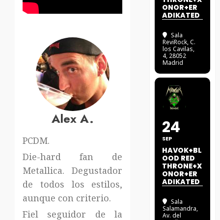
ONOR+ER
ADIKATED
Sala
ReviRock
, C.
los Cavilas,
4, 28052
Madrid
Alex A.
24
PCDM.
SEP
HAVOK+BL
Die-hard fan de
OOD RED
THRONE+X
Metallica. Degustador
ONOR+ER
ADIKATED
de todos los estilos,
aunque con criterio.
Sala
Salamandra
,
Fiel seguidor de la
Av. del