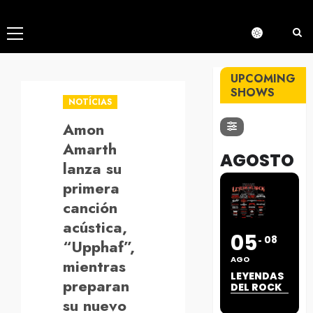
Menú
principal
UPCOMING
SHOWS
NOTÍCIAS
Amon
Amarth
AGOSTO
lanza su
primera
canción
acústica,
05
08
“Upphaf”,
AGO
mientras
LEYENDAS
preparan
DEL ROCK
su nuevo