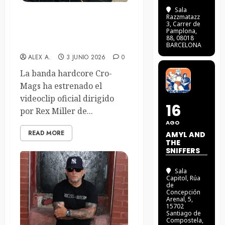
Sala
Razzmatazz
Cro-Mags lanzan su primera
3
, Carrer de
Pamplona,
canción nueva en seis años,
88, 08018
«Wired For Chaos»
BARCELONA
ALEX A.
3 JUNIO 2026
0
La banda hardcore Cro-
Mags ha estrenado el
videoclip oficial dirigido
16
por Rex Miller de...
AGO
READ MORE
AMYL AND
THE
SNIFFERS
Sala
Capitol
, Rúa
de
Concepción
Arenal, 5,
15702
Santiago de
Compostela,