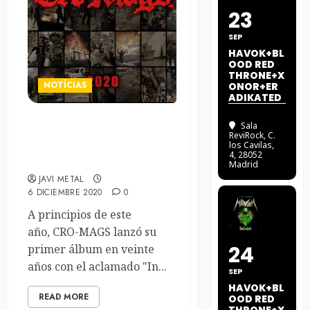
23
SEP
HAVOK+BL
OOD RED
THRONE+X
NOTÍCIAS
ONOR+ER
ADIKATED
Sala
CRO-MAGS lanza video
ReviRock
, C.
para el tema ‘2020’ de su
los Cavilas,
4, 28052
nuevo EP
Madrid
JAVI METAL
6 DICIEMBRE 2020
0
A principios de este
año, CRO-MAGS lanzó su
24
primer álbum en veinte
años con el aclamado "In...
SEP
HAVOK+BL
READ MORE
OOD RED