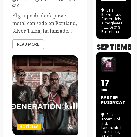
ALEX A.
1 SEPTIEMBRE 2022
0
Sala
Razzmatazz
,
El grupo de dark power
Carrer dels
metal con sede en Portland,
Almogàvers,
122, 08018
Silver Talon, ha lanzado...
Barcelona
READ MORE
SEPTIEMBR
17
SEP
FASTER
PUSSYCAT
Sala
Totem
, Pol.
Ind.
NOTÍCIAS
Landazábal
Calle 1, 10,
31610