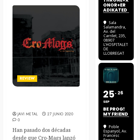
THRONE+X
ONOR+ER
ADIKATED
Sala
Salamandra
,
Av. del
Carrilet, 235,
08907
L'HOSPITALET
DE
LLOBREGAT
REVIEW
25
26
Cro-Mags – In The
SEP
Beginning
BE PROG!
MY FRIEND
JAVI METAL
27 JUNIO 2020
0
Poble
Han pasado dos décadas
Espanyol
, Av.
Francesc
desde que Cro-Mags lanzó
Ferrer i