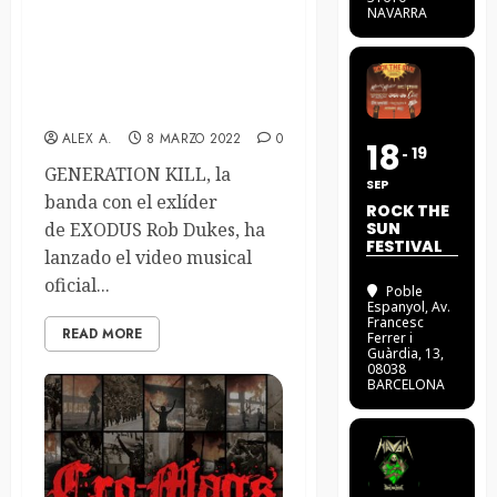
NAVARRA
Los Generation Kill de Rob
Dukes estrenan el videoclip
de «Dogs Of War», con el
ex-Cro-Mags John Joseph
ALEX A.
8 MARZO 2022
0
18
19
GENERATION KILL, la
SEP
banda con el exlíder
ROCK THE
de EXODUS Rob Dukes, ha
SUN
FESTIVAL
lanzado el video musical
oficial...
Poble
Espanyol
, Av.
Francesc
READ MORE
Ferrer i
Guàrdia, 13,
08038
BARCELONA