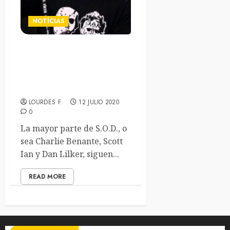
NOTÍCIAS
Charlie Benante, Scott Ian y
Dan Lilker versionan junto a
Lee Ving el «I don’t care
about you» de Fear
LOURDES F.
12 JULIO 2020
0
La mayor parte de S.O.D., o
sea Charlie Benante, Scott
Ian y Dan Lilker, siguen...
READ MORE