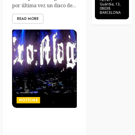
Guàrdia, 13,
por última vez un disco de...
08038
BARCELONA
READ MORE
NOTÍCIAS
Cro-Mags publican el vídeo
«From the Grave» con Phil
Campbell, como adelanto