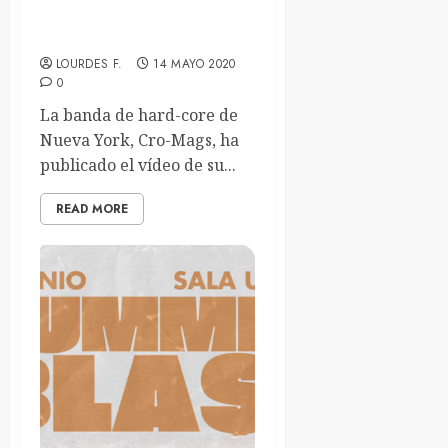
de su próximo disco «In
The Beginning»
LOURDES F.
14 MAYO 2020
0
La banda de hard-core de
Nueva York, Cro-Mags, ha
publicado el vídeo de su...
READ MORE