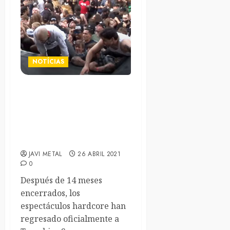
NOTÍCIAS
MADBALL encabeza un
espectáculo Hardcore
masivo en el parque
Tompkins Square de Nueva
York
JAVI METAL
26 ABRIL 2021
0
Después de 14 meses
encerrados, los
espectáculos hardcore han
regresado oficialmente a