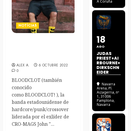
A Coruña
NOTÍCIAS
18
El ex-Cro-Mags John Joseph
AGO
anuncian nuevo disco de
JUDAS
Bloodclot
PRIEST+AI
RBOURNE+
ALEX A.
6 OCTUBRE 2022
DIRKSCHN
0
EIDER
BLOODCLOT (también
Navarra
conocido
Arena
, Pl.
Aizagerria, nº
como BLOODCLOT! ), la
1, 31006
Pamplona,
banda estadounidense de
Navarra
hardcore/punk/crossover
liderada por el exlíder de
CRO-MAGS John "...