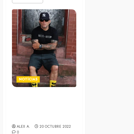
NOTÍCIAS
Nuevo tema de BloodClot.
Chris «Olde» Wolbers (ex-
Fear Factory), se une a la
formación
ALEX A.
20 OCTUBRE 2022
0