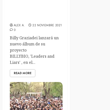
Billy Graziadei anuncian
nuevo disco de Billybio
«Leaders And Liars»
ALEX A.
22 NOVIEMBRE 2021
0
Billy Graziadei lanzará un
nuevo álbum de su
proyecto
BILLYBIO, 'Leaders and
Liars' , en el...
READ MORE