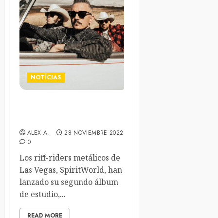
NOTÍCIAS
Spiritworld lanzan «U L C E
R» en formato videoclip
ALEX A.
28 NOVIEMBRE 2022
0
Los riff-riders metálicos de
Las Vegas, SpiritWorld, han
lanzado su segundo álbum
de estudio,...
READ MORE