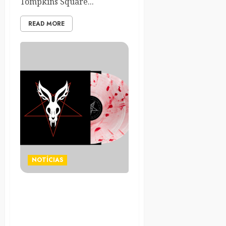
Tompkins Square...
READ MORE
NOTÍCIAS
Vuelve Mr. Bungle con la
regrabación de «The
Raging Wrath Of The