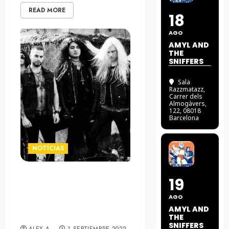
READ MORE
18
AGO
AMYL AND
THE
SNIFFERS
Sala
Razzmatazz
,
Carrer dels
Almogàvers,
122, 08018
Barcelona
NOTÍCIAS
19
Silver Talon publican un EP
por sorpresa con algunas
AGO
versiones de Alice in
AMYL AND
Chains y Cro-Mags
THE
SNIFFERS