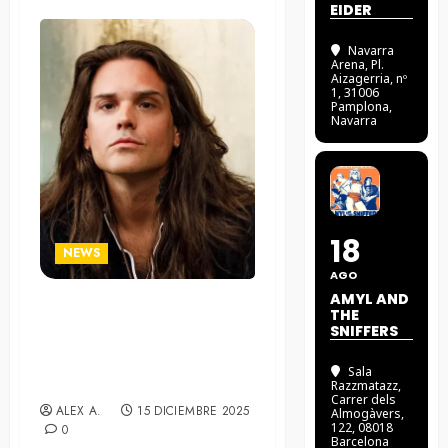
EIDER
Navarra
Arena
, Pl.
Aizagerria, nº
1, 31006
Pamplona,
Navarra
18
NEWS
AGO
AMYL AND
THE
Nigel Dupree regresa con
SNIFFERS
“Break My Heart”, su
primer lanzamiento desde
Sala
2012
Razzmatazz
,
Carrer dels
ALEX A.
15 DICIEMBRE 2025
Almogàvers,
122, 08018
0
Barcelona