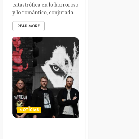
catastrófica en lo horroroso
y lo romántico, conjurada...
READ MORE
NOTÍCIAS
Iotunn lanzarán el álbum en
directo «Waves Over