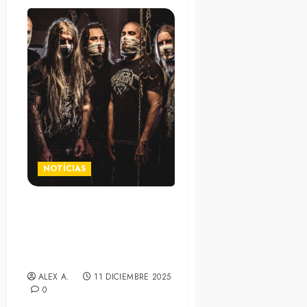
NOTÍCIAS
Los franceses Benighted
comparten su nuevo
sencillo «The Spineless
Freak»
ALEX A.
11 DICIEMBRE 2025
0