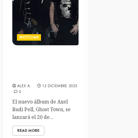
NOTÍCIAS
Axel Rudi Pell lanzará su
álbum «Ghost Town» en
marzo. Lyric-video de la
canción principal disponible
ALEX A.
12 DICIEMBRE 2025
0
El nuevo álbum de Axel
Rudi Pell, Ghost Town, se
lanzará el 20 de...
READ MORE