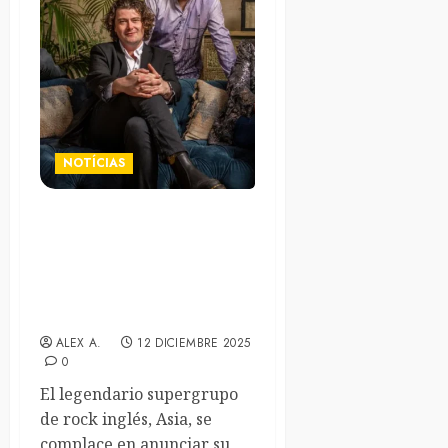
NOTÍCIAS
Los legendarios Asia
editarán en marzo su álbum
«Live In England». Video
adelanto de «Heat Of The
Moment»
ALEX A.
12 DICIEMBRE 2025
0
El legendario supergrupo
de rock inglés, Asia, se
complace en anunciar su