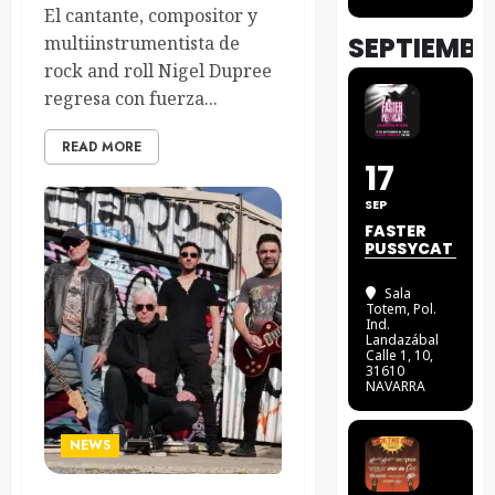
El cantante, compositor y
SEPTIEMBR
multiinstrumentista de
rock and roll Nigel Dupree
regresa con fuerza...
READ MORE
17
SEP
FASTER
PUSSYCAT
Sala
Totem
, Pol.
Ind.
Landazábal
Calle 1, 10,
31610
NAVARRA
NEWS