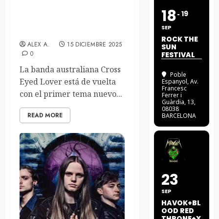
Cross Eyed Lover
18
19
comparten el video de su
SEP
nuevo sencillo «Moving On»
ROCK THE
ALEX A.
15 DICIEMBRE 2025
SUN
0
FESTIVAL
La banda australiana Cross
Poble
Eyed Lover está de vuelta
Espanyol
, Av.
Francesc
con el primer tema nuevo...
Ferrer i
Guàrdia, 13,
08038
READ MORE
BARCELONA
23
SEP
HAVOK+BL
OOD RED
THRONE+X