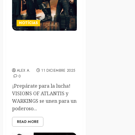
NOTÍCIAS
Visions of Atlantis estrenan
“Pirates & Kings”
conjuntamente con
Warkings
ALEX A.
11 DICIEMBRE 2025
0
¡Prepárate para la lucha!
VISIONS OF ATLANTIS y
WARKINGS se unen para un
poderoso...
READ MORE