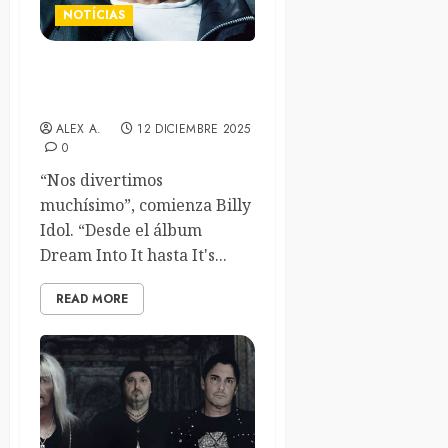
NOTÍCIAS
Billy Idol lanza el video
musical de “Too Much Fun”
ALEX A.
12 DICIEMBRE 2025
0
“Nos divertimos
muchísimo”, comienza Billy
Idol. “Desde el álbum
Dream Into It hasta It's...
READ MORE