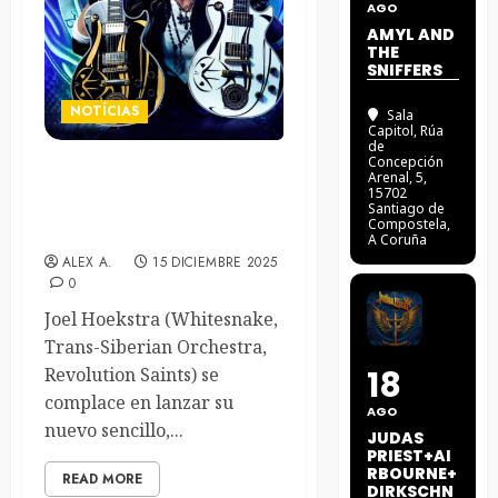
AGO
AMYL AND
THE
SNIFFERS
NOTÍCIAS
Sala
Capitol
, Rúa
de
Concepción
Arenal, 5,
Joel Hoekstra lanza el
15702
nuevo sencillo «You Can
Santiago de
Compostela,
Give»
A Coruña
ALEX A.
15 DICIEMBRE 2025
0
Joel Hoekstra (Whitesnake,
Trans-Siberian Orchestra,
Revolution Saints) se
18
complace en lanzar su
AGO
nuevo sencillo,...
JUDAS
PRIEST+AI
RBOURNE+
READ MORE
DIRKSCHN