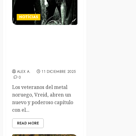
NOTÍCIAS
Los noruegos Vreid
publicarán el álbum «The
Skies Turn Black» en marzo.
El adelanto “From These
Woods» disponible
ALEX A.
11 DICIEMBRE 2025
0
Los veteranos del metal
noruego, Vreid, abren un
nuevo y poderoso capítulo
con el...
READ MORE