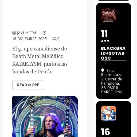
KATAKLYSM nos aplastaran
con tres conciertos con
VADER y BLOOD RED
THRONE
11
JAVI METAL
15 DICIEMBRE 2025
0
AGO
El grupo canadiense de
BLACKBRA
ID+SOTAB
Death Metal Melódico
OSC
KATAKLYSM, junto a las
Sala
bandas de Death...
Razzmatazz
3
, Carrer de
Pamplona,
READ MORE
88, 08018
BARCELONA
16