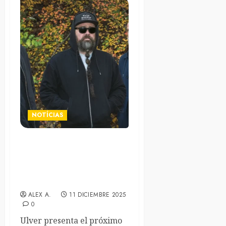
NOTÍCIAS
Los noruegos Ulver
estrenan el nuevo sencillo
«They’re coming! The
birds!» con un visualizer
ALEX A.
11 DICIEMBRE 2025
0
Ulver presenta el próximo