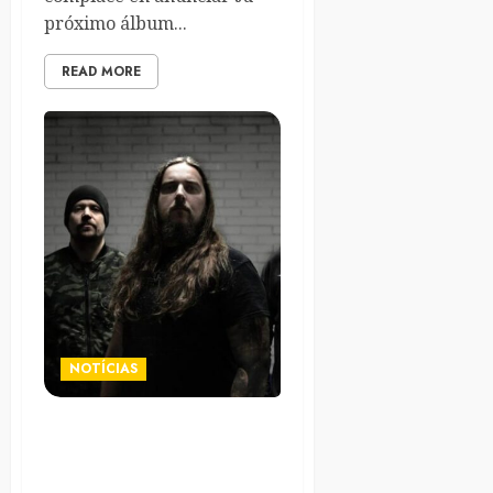
próximo álbum...
READ MORE
NOTÍCIAS
Los deathsters suecos Lik
compatren el vídeo de
«They»