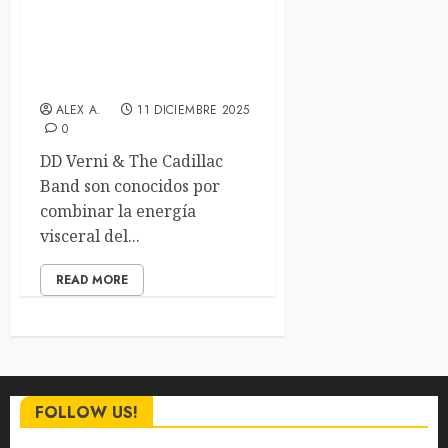
Cadillac Band lanzan el
enérgico y navideño single
«I Want A Hippopotamus
For Christmas»
ALEX A.
11 DICIEMBRE 2025
0
DD Verni & The Cadillac
Band son conocidos por
combinar la energía
visceral del...
READ MORE
FOLLOW US!