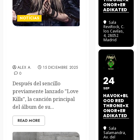
ONOR+ER
ADIKATED
NOTÍCIAS
Sala
ReviRock
, C.
los Cavilas,
4, 28052
Induction comparten el
Madrid
videoclip oficial de su
nuevo sencillo “Steel And
Thunder”
ALEX A.
15 DICIEMBRE 2025
0
24
Después del sencillo
SEP
previamente lanzado "Love
HAVOK+BL
Kills", la canción principal
OOD RED
THRONE+X
del álbum de su...
ONOR+ER
ADIKATED
READ MORE
Sala
Salamandra
,
Av. del