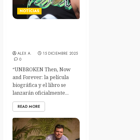
NOTÍCIAS
«Unbroken», biopic y libro
sobre Bret Michaels, en
2026
ALEX A.
15 DICIEMBRE 2025
0
“UNBROKEN Then, Now
and Forever: la película
biográfica y el libro se
lanzarán oficialmente...
READ MORE