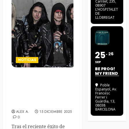
Carrilet, 235,
08907
L'HOSPITALET
DE
LLOBREGAT
25
26
NOTÍCIAS
SEP
BE PROG!
MY FRIEND
Los escandinavos The
Cruel Intentions presentan
Poble
Espanyol
, Av.
el video de su nuevo
Francesc
sencillo «Beating In My
Ferrer i
Guàrdia, 13,
Chest»
08038
BARCELONA
ALEX A.
15 DICIEMBRE 2025
0
Tras el reciente éxito de