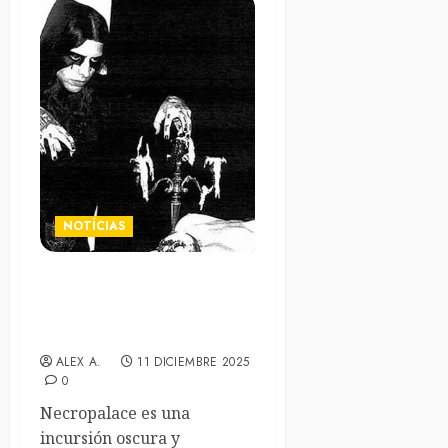
NOTÍCIAS
Worm recuperan el espíritu
vampírico del black metal
90’s con «Necropalace»
ALEX A.
11 DICIEMBRE 2025
0
Necropalace es una
incursión oscura y