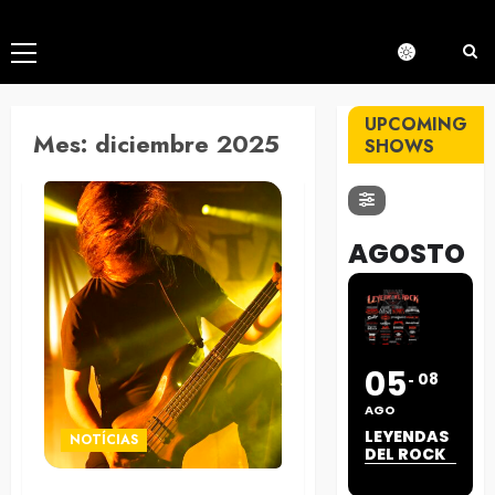
Menú
principal
UPCOMING
Mes:
diciembre 2025
SHOWS
AGOSTO
05
08
AGO
LEYENDAS
NOTÍCIAS
DEL ROCK