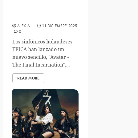
Epica lanzan un nuevo
adelanto titulado «Avatar –
The Final Incarnation»
ALEX A.
11 DICIEMBRE 2025
0
Los sinfónicos holandeses
EPICA han lanzado un
nuevo sencillo, "Avatar -
The Final Incarnation",...
READ MORE